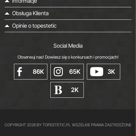
Informacje
Obsługa Klienta
Opinie o topestetic
Social Media
Obserwuj nas! Dowiesz się o konkursach i promocjach!
86K
65K
3K
2K
COPYRIGHT 2026 BY TOPESTETIC.PL
WSZELKIE PRAWA ZASTRZEŻONE