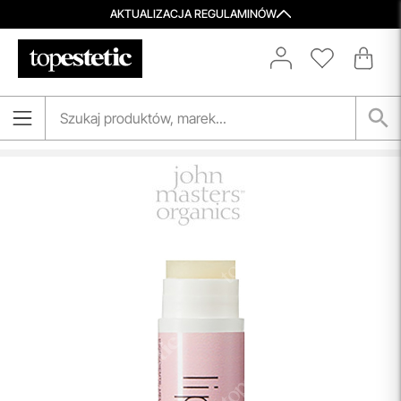
AKTUALIZACJA REGULAMINÓW
Porady Kosmetologów
Nowa jakość pielęgnacji z Topestetic! Skorzystaj z
indywidualnej konsultacji
kosmetologicznej, która
pomoże Ci dobrać idealne produkty do potrzeb Twojej
skóry. Zaufaj naszym specjalistom i zadbaj o swoją cerę jak
nigdy dotąd!
przeczytaj więcej
Spersonalizowane Próbki
Do wielu zamówień dołączamy starannie dobrane próbki
kosmetyków, dopasowane do indywidualnych potrzeb
pielęgnacyjnych. To nasz sposób, by umożliwić Ci
odkrywanie nowych produktów i doświadczanie
pielęgnacji w najlepszym wydaniu — świadomie, z troską o
Ciebie i Twoją skórę.
przeczytaj więcej