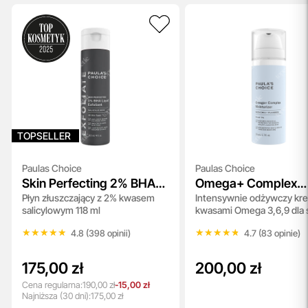
TOPSELLER
Paulas Choice
Paulas Choice
Skin Perfecting 2% BHA
Omega+ Complex
Płyn złuszczający z 2% kwasem
Intensywnie odżywczy kr
Liquid
Moisturizer
salicylowym 118 ml
kwasami Omega 3,6,9 dla 
suchej 50 ml
★★★★★
★★★★★
★★★★★
★★★★★
4.8 (398 opinii)
4.7 (83 opinie)
175,00 zł
200,00 zł
Cena regularna:
190,00 zł
-15,00 zł
Najniższa
(30 dni):
175,00 zł