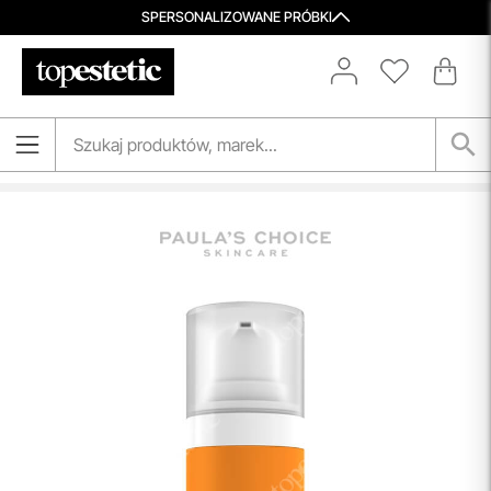
SPERSONALIZOWANE PRÓBKI
Porady Kosmetologów
Nowa jakość pielęgnacji z Topestetic! Skorzystaj z
indywidualnej konsultacji
kosmetologicznej, która
pomoże Ci dobrać idealne produkty do potrzeb Twojej
skóry. Zaufaj naszym specjalistom i zadbaj o swoją cerę jak
nigdy dotąd!
przeczytaj więcej
Darmowa Dostawa i Zwrot
Naszym celem jest zapewnienie błyskawicznej i
efektywnej realizacji zamówień w naszym sklepie. Dzięki
nowoczesnemu magazynowi oraz zaawansowanym
technologicznie systemom IT, zamówienia są zazwyczaj
wysyłane i dostarczane w ciągu zaledwie
24 godzin
od
momentu złożenia.
przeczytaj więcej