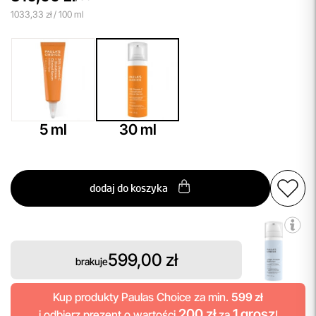
1033,33 zł / 100 ml
5 ml
30 ml
dodaj do koszyka
599,00 zł
brakuje
Kup produkty Paulas Choice za min.
599 zł
200 zł
1 grosz
i odbierz
prezent
o wartości
za
!