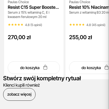
Paulas Choice
Paulas Choice
Resist C15 Super Booster
Resist 10% Niacina
Serum z 15% witaminą C, E i
Serum z witaminą B3 20 m
NEW
Booster
kwasem ferulowym 20 ml
★★★★★
★★★★★
★★★★★
★★★★★
4.8 (5 opinii)
4.8 (45 opinii)
270,00 zł
255,00 zł
do koszyka
do koszyka
Stwórz swój kompletny rytuał
Klienci kupili również
zobacz więcej