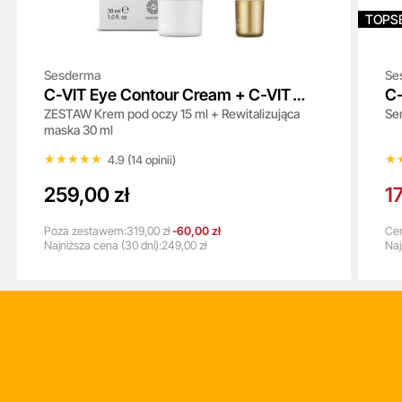
TOPS
Sesderma
Se
C-VIT Eye Contour Cream + C-VIT
C-
ZESTAW Krem pod oczy 15 ml + Rewitalizująca
Se
Radiance
maska 30 ml
★★★★★
★★★★★
★
★
4.9 (14 opinii)
259,00 zł
1
Poza zestawem:
319,00 zł
-60,00 zł
Cen
Najniższa
cena
(30 dni):
249,00 zł
Naj