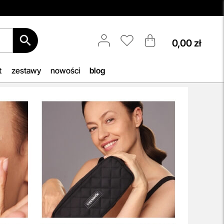
0,00 zł
Darmowa Dostawa i Zwrot
Naszym celem jest zapewnienie
błyskawicznej i efektywnej realizacji
t
zestawy
nowości
blog
zamówień w naszym sklepie. Dzięki
nowoczesnemu magazynowi oraz
b, by
zaawansowanym technologicznie
h
systemom IT, zamówienia są
zazwyczaj wysyłane i dostarczane w
iu —
ciągu zaledwie
24 godzin
od
woją
momentu złożenia.
przeczytaj więcej