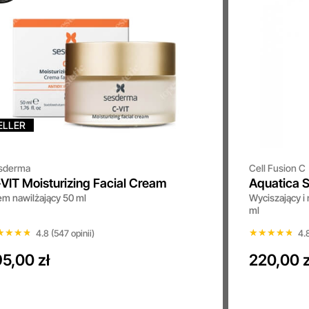
ELLER
sderma
Cell Fusion C
VIT Moisturizing Facial Cream
Aquatica 
em nawilżający 50 ml
Wyciszający i
++++
ml
★★★★
★★★★
★★★★★
★★★★★
4.8 (547 opinii)
4.8
95,00 zł
220,00 z