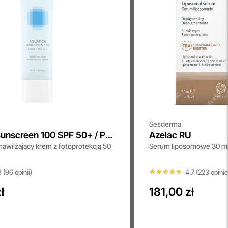
Sesderma
Sunscreen 100 SPF 50+ / PA
Azelac RU
 nawilżający krem z fotoprotekcją 50
Serum liposomowe 30 m
★★★★★
★★★★★
 (96 opinii)
4.7 (223 opinie
ł
181,00 zł