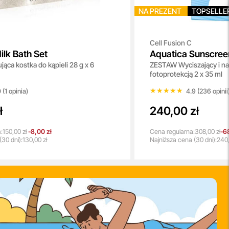
NA PREZENT
TOPSELLE
Cell Fusion C
ilk Bath Set
Aquatica Sunscree
ca kostka do kąpieli 28 g x 6
ZESTAW Wyciszający i na
++++
fotoprotekcją 2 x 35 ml
★★★★★
★★★★★
 (1 opinia)
4.9 (236 opinii
ł
240,00 zł
:
150,00 zł
-8,00 zł
Cena regularna:
308,00 zł
-6
(30 dni):
130,00 zł
Najniższa
cena
(30 dni):
240,