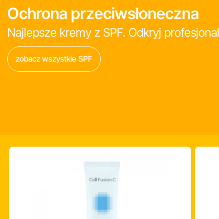
Ochrona przeciwsłoneczna
Najlepsze kremy z SPF. Odkryj profesjonal
zobacz wszystkie SPF