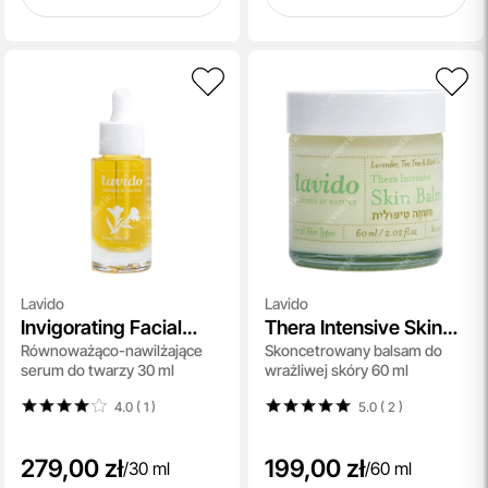
Lavido
Lavido
Invigorating Facial
Thera Intensive Skin
Równoważąco-nawilżające
Skoncetrowany balsam do
Serum
Balm
serum do twarzy 30 ml
wrażliwej skóry 60 ml
4.0 ( 1
)
5.0 ( 2
)
279,00 zł
199,00 zł
/
30 ml
/
60 ml