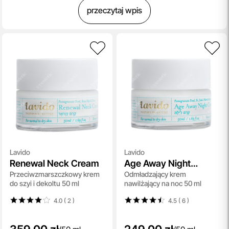
przeczytaj wpis
Lavido
Lavido
Renewal Neck Cream
Age Away Night
Przeciwzmarszczkowy krem
Odmładzający krem
Cream
do szyi i dekoltu 50 ml
nawilżający na noc 50 ml
4.0 ( 2
)
4.5 ( 6
)