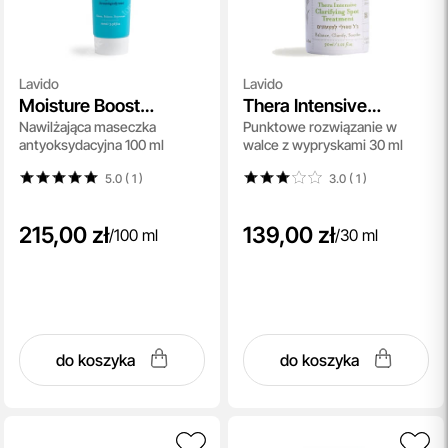
Lavido
Lavido
Moisture Boost
Thera Intensive
Nawilżająca maseczka
Punktowe rozwiązanie w
Antioxidant Mask
Clarifying Spot
antyoksydacyjna 100 ml
walce z wypryskami 30 ml
Treatment
5.0 ( 1
)
3.0 ( 1
)
215,00 zł
139,00 zł
/
100 ml
/
30 ml
do koszyka
do koszyka