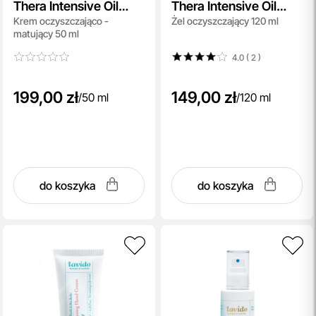
Thera Intensive Oil
Thera Intensive Oil
Krem oczyszczająco -
Żel oczyszczający 120 ml
Control Clarifying
Control Clarifying Gel
matujący 50 ml
Cream
Wash
4.0 ( 2
)
199,00 zł
149,00 zł
/
50 ml
/
120 ml
do koszyka
do koszyka