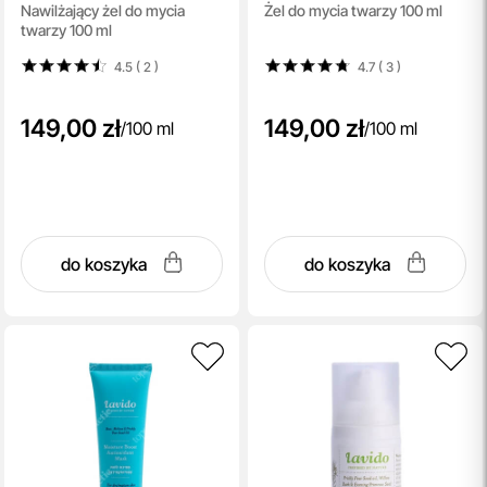
Nawilżający żel do mycia
Żel do mycia twarzy 100 ml
Cleanser
Cleanser
twarzy 100 ml
4.5 ( 2
)
4.7 ( 3
)
149,00 zł
149,00 zł
/
100 ml
/
100 ml
do koszyka
do koszyka