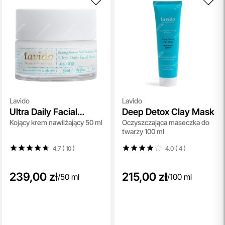
Lavido
Lavido
Ultra Daily Facial
Deep Detox Clay Mask
Kojący krem nawilżający 50 ml
Oczyszczająca maseczka do
Moisture Cream
twarzy 100 ml
4.7 ( 10
)
4.0 ( 4
)
239,00 zł
215,00 zł
/
50 ml
/
100 ml