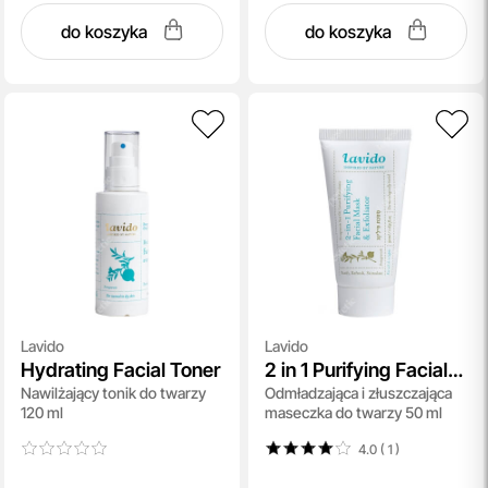
do koszyka
do koszyka
Lavido
Lavido
Hydrating Facial Toner
2 in 1 Purifying Facial
Nawilżający tonik do twarzy
Odmładzająca i złuszczająca
Maska and Exfoliator
120 ml
maseczka do twarzy 50 ml
4.0 ( 1
)