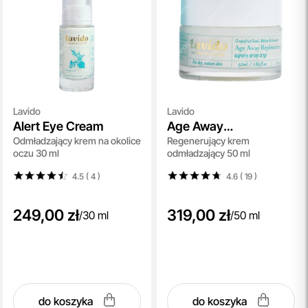
Lavido
Lavido
Alert Eye Cream
Age Away
Odmładzający krem na okolice
Regenerujący krem
Replenishing Cream
oczu 30 ml
odmładzający 50 ml
4.5 ( 4
)
4.6 ( 19
)
249,00 zł
319,00 zł
/
30 ml
/
50 ml
do koszyka
do koszyka