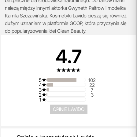
bezpieczne dla środowiska naturalnego. Do fanów marki
należą między innymi aktorka Gwyneth Paltrow i modelka
Kamila Szczawińska. Kosmetyki Lavido cieszą się również
dużym uznaniem w platformie GOOP, która przyczynia się
do popularyzowania idei Clean Beauty.
4.7
5
102
4
22
3
7
2
3
1
-
OPINIE LAVIDO