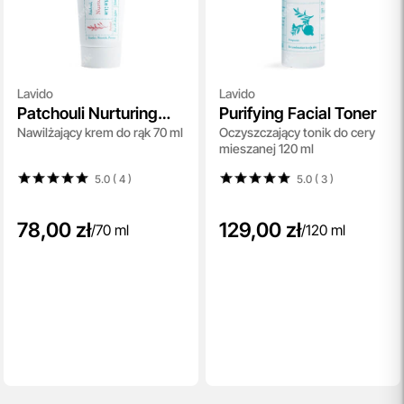
Lavido
Lavido
Patchouli Nurturing
Purifying Facial Toner
Nawilżający krem do rąk 70 ml
Oczyszczający tonik do cery
Hand Cream
mieszanej 120 ml
5.0 ( 4
)
5.0 ( 3
)
78,00 zł
129,00 zł
/
70 ml
/
120 ml