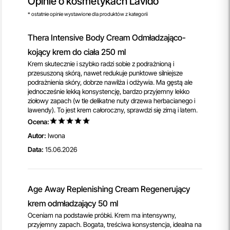
Opinie o kosmetykach Lavido
* ostatnie opinie wystawione dla produktów z kategorii
Thera Intensive Body Cream Odmładzająco-
kojący krem do ciała 250 ml
Krem skutecznie i szybko radzi sobie z podrażnioną i
przesuszoną skórą, nawet redukuje punktowe silniejsze
podrażnienia skóry, dobrze nawilża i odżywia. Ma gęstą ale
jednocześnie lekką konsystencję, bardzo przyjemny lekko
ziołowy zapach (w tle delikatne nuty drzewa herbacianego i
lawendy). To jest krem całoroczny, sprawdzi się zimą i latem.
Ocena:
Autor:
Iwona
Data:
15.06.2026
Age Away Replenishing Cream Regenerujący
krem odmładzający 50 ml
Oceniam na podstawie próbki. Krem ma intensywny,
przyjemny zapach. Bogata, treściwa konsystencja, idealna na