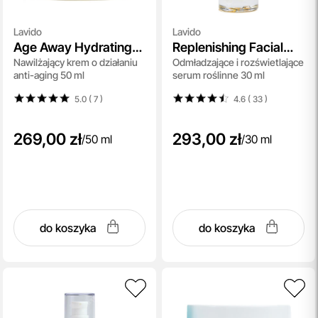
Lavido
Lavido
Age Away Hydrating
Replenishing Facial
Nawilżający krem o działaniu
Odmładzające i rozświetlające
Cream
Serum
anti-aging 50 ml
serum roślinne 30 ml
5.0 ( 7
)
4.6 ( 33
)
269,00 zł
293,00 zł
/
50 ml
/
30 ml
do koszyka
do koszyka