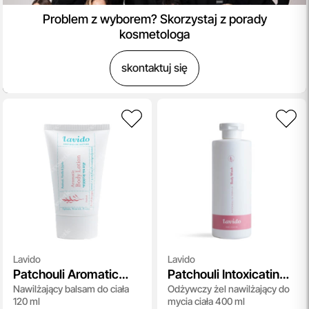
Problem z wyborem? Skorzystaj z porady
kosmetologa
skontaktuj się
Lavido
Lavido
Patchouli Aromatic
Patchouli Intoxicating
Nawilżający balsam do ciała
Odżywczy żel nawilżający do
Body Lotion
Body Wash
120 ml
mycia ciała 400 ml