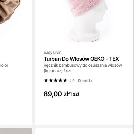
Easy Livin
Turban Do Włosów OEKO - TEX
olor
Ręcznik bambusowy do osuszania włosów
(kolor róż) 1 szt
4.9 ( 10
opinii
)
89,00 zł
/
1 szt