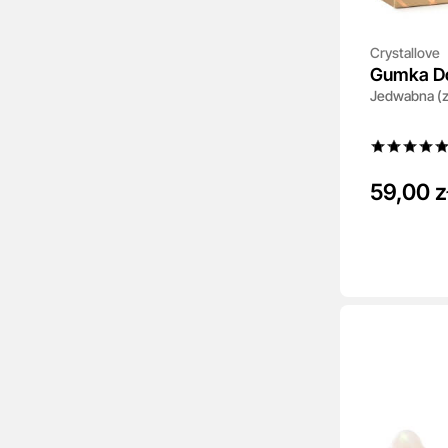
Crystallove
Gumka D
Jedwabna (zł
59,00 z