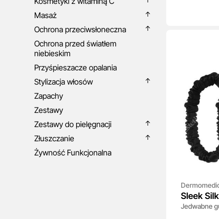
Kosmetyki z witaminą C
Masaż
Ochrona przeciwsłoneczna
Ochrona przed światłem
niebieskim
Przyśpieszacze opalania
Stylizacja włosów
Zapachy
Zestawy
Zestawy do pielęgnacji
Złuszczanie
Żywność Funkcjonalna
Dermomedi
Sleek Silk
Jedwabne gu