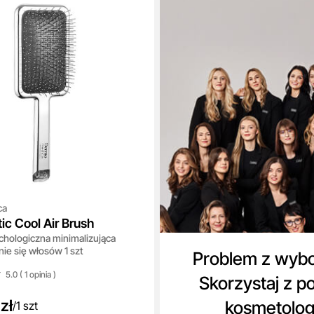
ca
tic Cool Air Brush
chologiczna minimalizująca
ie się włosów 1 szt
Problem z wyb
5.0 ( 1
opinia
)
Skorzystaj z p
zł
kosmetolo
/
1 szt