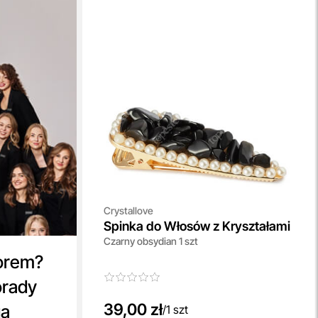
Crystallove
Spinka do Włosów z Kryształami
Czarny obsydian 1 szt
orem?
orady
39,00 zł
ga
/
1 szt