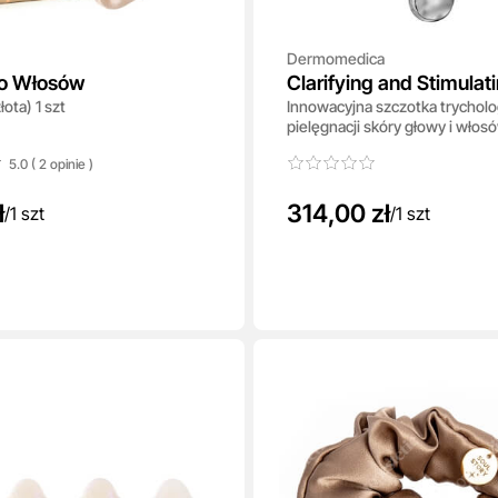
Dermomedica
o Włosów
Clarifying and Stimulat
ota) 1 szt
Innowacyjna szczotka trycholo
pielęgnacji skóry głowy i włosó
5.0 ( 2
opinie
)
ł
314,00 zł
/
1 szt
/
1 szt