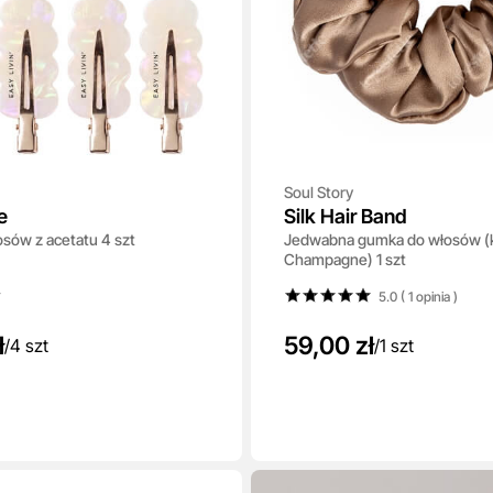
Soul Story
e
Silk Hair Band
osów z acetatu 4 szt
Jedwabna gumka do włosów (k
Champagne) 1 szt
5.0 ( 1
opinia
)
ł
59,00 zł
/
4 szt
/
1 szt