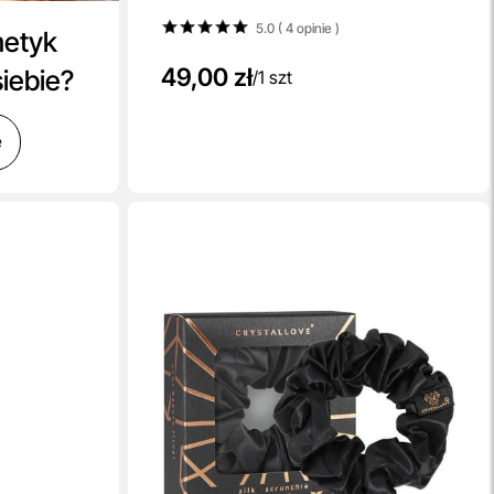
5.0 ( 4
opinie
)
metyk
49,00 zł
siebie?
/
1 szt
ę