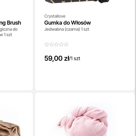
Crystallove
ing Brush
Gumka do Włosów
giczna do
Jedwabna (czarna) 1 szt
w 1 szt
59,00 zł
/
1 szt