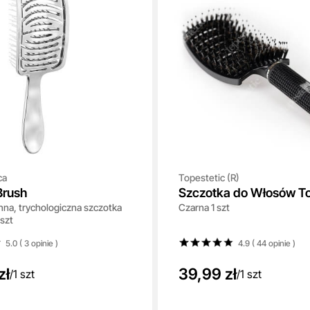
ca
Topestetic (R)
Brush
Szczotka do Włosów To
na, trychologiczna szczotka
Czarna 1 szt
szt
5.0 ( 3
opinie
)
4.9 ( 44
opinie
)
zł
39,99 zł
/
1 szt
/
1 szt