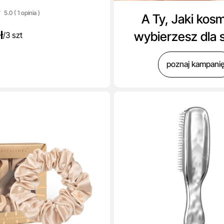
5.0 ( 1
opinia
)
A Ty, Jaki kos
ł
wybierzesz dla 
/
3 szt
poznaj kampani