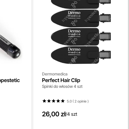
Dermomedica
pestetic
Perfect Hair Clip
Spinki do włosów 4 szt
5.0 ( 2
opinie
)
26,00 zł
/
4 szt