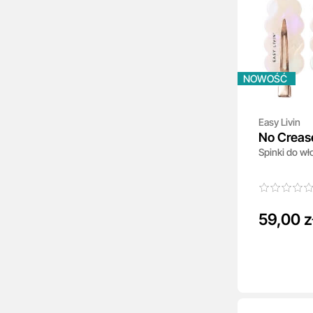
NOWOŚĆ
Easy Livin
No Creas
Spinki do wł
59,00 z