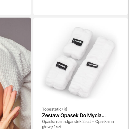
Topestetic (R)
Zestaw Opasek Do Mycia
Opaska na nadgarstek 2 szt + Opaska na
Twarzy Topestetic
głowę 1 szt