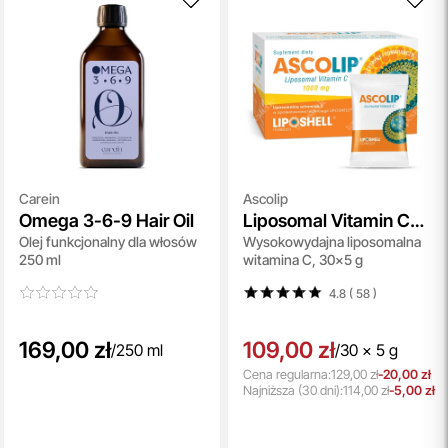
Carein
Ascolip
Omega 3-6-9 Hair Oil
Liposomal Vitamin C
Olej funkcjonalny dla włosów
Wysokowydajna liposomalna
1000 mg
250 ml
witamina C, 30x5 g
4.8 ( 58
)
169,00 zł
109,00 zł
/
250 ml
/
30 x 5 g
Cena regularna:
129,00 zł
-20,00 zł
Najniższa
(30 dni):
114,00 zł
-5,00 zł