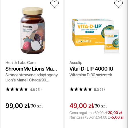
Health Labs Care
Ascolip
ShroomMe Lions Mane
Vita-D-LIP 4000 IU
Skoncentrowane adaptogeny
Witamina D 30 saszetek
and Chaga
Lion’s Mane i Chaga 90
miarek
4.6 ( 5
)
5.0 ( 1
)
99,00 zł
49,00 zł
/
90 szt
/
30 szt
Cena regularna:
69,00 zł
-20,00 zł
Najniższa
(30 dni):
54,00 zł
-5,00 zł