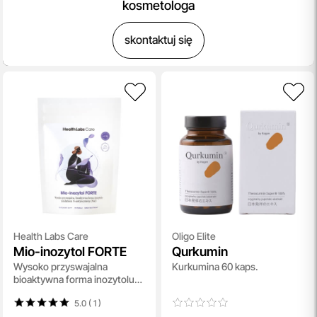
kosmetologa
skontaktuj się
Health Labs Care
Oligo Elite
Mio-inozytol FORTE
Qurkumin
Wysoko przyswajalna
Kurkumina 60 kaps.
bioaktywna forma inozytolu
309 g
5.0 ( 1
)