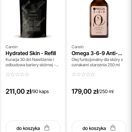
Carein
Carein
Hydrated Skin - Refill
Omega 3-6-9 Anti-
Kuracja 30 dni Nawilżenie i
Olej funkcjonalny dla skóry z
Aging Oil
odbudowa bariery skórnej -
oznakami starzenia 250 ml
uzupełnienie 90 kaps
211,00 zł
179,00 zł
/
90 kaps
/
250 ml
do koszyka
do koszyka