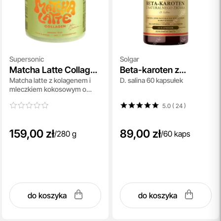
Supersonic
Solgar
Matcha Latte Collagen
Beta-karoten z
Matcha latte z kolagenem i
D. salina 60 kapsułek
Marakuja
naturalnego źródła
mleczkiem kokosowym o
smaku marakui 280 g
5.0 ( 24
)
159,00 zł
89,00 zł
/
280 g
/
60 kaps
do koszyka
do koszyka