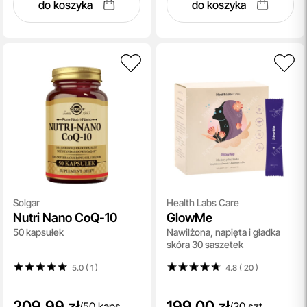
do koszyka
do koszyka
Solgar
Health Labs Care
Nutri Nano CoQ-10
GlowMe
50 kapsułek
Nawilżona, napięta i gładka
skóra 30 saszetek
5.0 ( 1
)
4.8 ( 20
)
209,99 zł
199,00 zł
/
50 kaps
/
30 szt