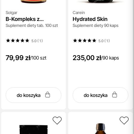
Solgar
Carein
B-Kompleks z
Hydrated Skin
Suplement diety tab. 100 szt
Suplement diety 90 kaps
witaminą C
5.0 ( 1
)
5.0 ( 1
)
79,99 zł
235,00 zł
/
100 szt
/
90 kaps
do koszyka
do koszyka