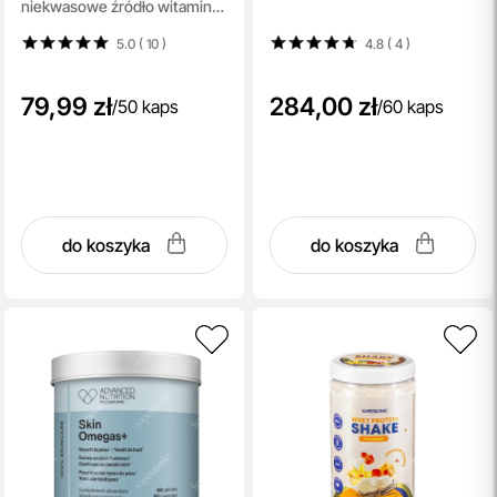
niekwasowe źródło witaminy
C i bioflawonoidy 50 kapsułek
5.0 ( 10
)
4.8 ( 4
)
79,99 zł
284,00 zł
/
50 kaps
/
60 kaps
do koszyka
do koszyka