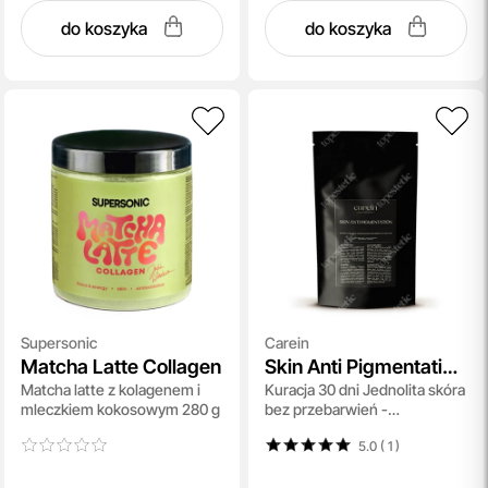
do koszyka
do koszyka
Supersonic
Carein
Matcha Latte Collagen
Skin Anti Pigmentation
Matcha latte z kolagenem i
Kuracja 30 dni Jednolita skóra
- Refill
mleczkiem kokosowym 280 g
bez przebarwień -
uzupełnienie 60 kaps
5.0 ( 1
)