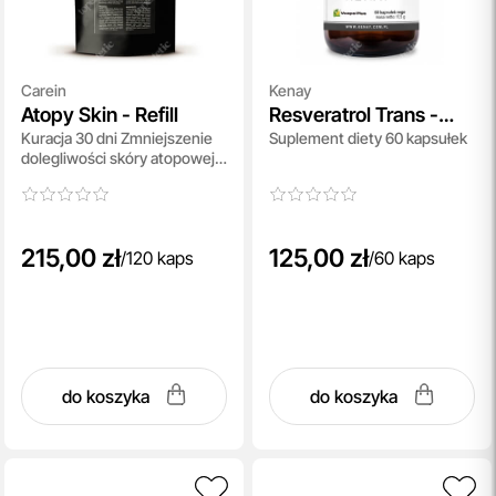
Carein
Kenay
Atopy Skin - Refill
Resveratrol Trans -
Kuracja 30 dni Zmniejszenie
Suplement diety 60 kapsułek
Zmikronizowany 200
dolegliwości skóry atopowej -
mg
uzupełnienie 120 kaps
215,00 zł
125,00 zł
/
120 kaps
/
60 kaps
do koszyka
do koszyka