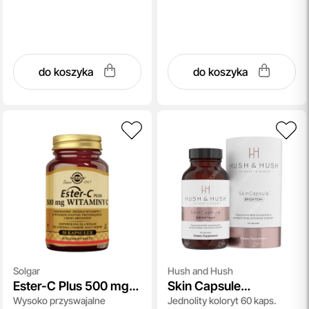
do koszyka
do koszyka
Solgar
Hush and Hush
Ester-C Plus 500 mg
Skin Capsule
Wysoko przyswajalne
Jednolity koloryt 60 kaps.
Witaminy C
Brighten+