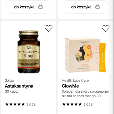
do koszyka
do koszyka
Solgar
Health Labs Care
Astaksantyna
GlowMe
30 kaps.
Kolagen dla skóry spragnionej
blasku ananas mango 30
saszetek
5.0 ( 1
)
5.0 ( 1
)