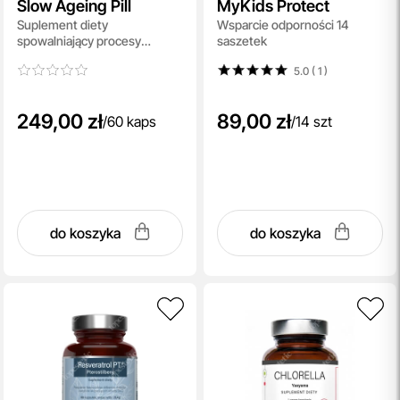
Slow Ageing Pill
MyKids Protect
Suplement diety
Wsparcie odporności 14
spowalniający procesy
saszetek
starzenia 60 kaps
5.0 ( 1
)
249,00 zł
89,00 zł
/
60 kaps
/
14 szt
do koszyka
do koszyka