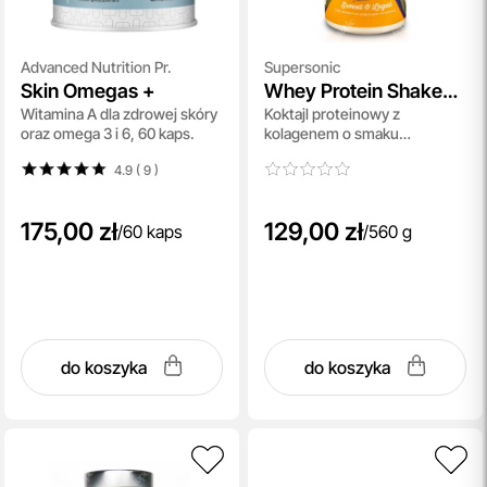
Advanced Nutrition Pr.
Supersonic
Skin Omegas +
Whey Protein Shake
Witamina A dla zdrowej skóry
Koktajl proteinowy z
with Collagen
oraz omega 3 i 6, 60 kaps.
kolagenem o smaku
karmelowo-śmietankowym
4.9 ( 9
)
560 g
175,00 zł
129,00 zł
/
60 kaps
/
560 g
do koszyka
do koszyka