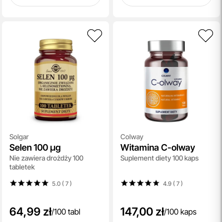
Solgar
Colway
Selen 100 µg
Witamina C-olway
Nie zawiera drożdży 100
Suplement diety 100 kaps
tabletek
5.0 ( 7
)
4.9 ( 7
)
64,99 zł
147,00 zł
/
100 tabl
/
100 kaps