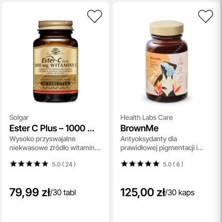
Solgar
Health Labs Care
Ester C Plus – 1000 mg
BrownMe
Wysoko przyswajalne
Antyoksydanty dla
Witaminy C
niekwasowe źródło witaminy
prawidłowej pigmentacji i
C i bioflawonoidy 30 tabletek
zdrowia skóry 30 kaps.
5.0 ( 24
)
5.0 ( 6
)
79,99 zł
125,00 zł
/
30 tabl
/
30 kaps