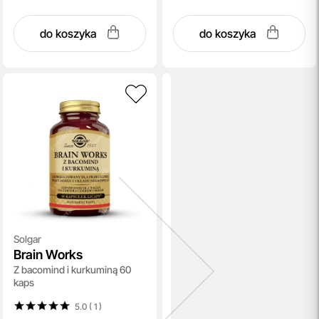
do koszyka
do koszyka
Solgar
Brain Works
Z bacomind i kurkuminą 60
kaps
5.0 ( 1
)