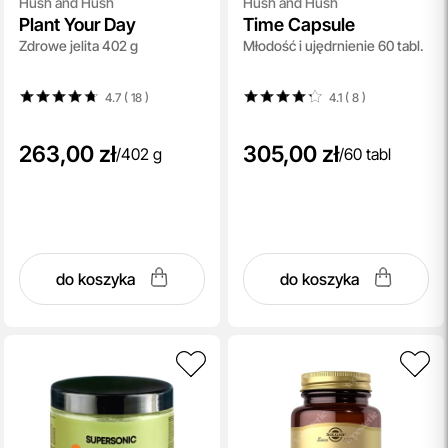
Hush and Hush
Hush and Hush
Plant Your Day
Time Capsule
Zdrowe jelita 402 g
Młodość i ujędrnienie 60 tabl.
4.7 ( 18
)
4.1 ( 8
)
263,00 zł
305,00 zł
/
402 g
/
60 tabl
do koszyka
do koszyka