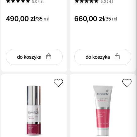
5.0 ( 3
)
5.0 ( 4
)
ochronnych dla każdego
rodzaju cery 35 ml
490,00 zł
660,00 zł
/
35 ml
/
35 ml
do koszyka
do koszyka