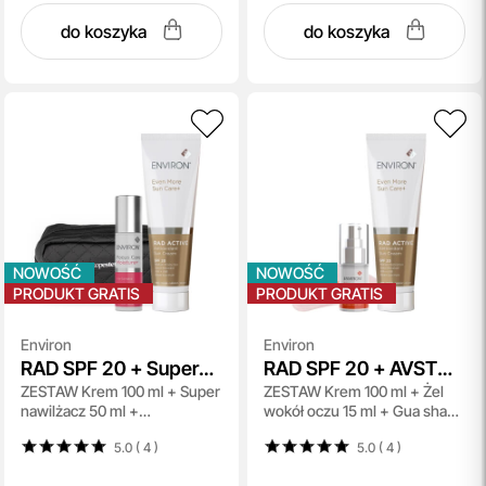
do koszyka
do koszyka
NOWOŚĆ
NOWOŚĆ
PRODUKT GRATIS
PRODUKT GRATIS
Environ
Environ
RAD SPF 20 + Super
RAD SPF 20 + AVST
ZESTAW Krem 100 ml + Super
ZESTAW Krem 100 ml + Żel
Moisturiser +
Eye Gel + Gua Sha
nawilżacz 50 ml +
wokół oczu 15 ml + Gua sha
Kosmetyczka
Kosmetyczka czarna 1 szt
kwarc różowy 1 szt
5.0 ( 4
)
5.0 ( 4
)