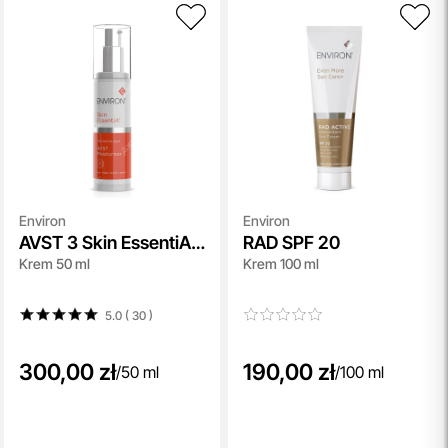
Environ
Environ
AVST 3 Skin EssentiA
RAD SPF 20
Krem 50 ml
Krem 100 ml
Cream
5.0 ( 30
)
300,00 zł
190,00 zł
/
50 ml
/
100 ml