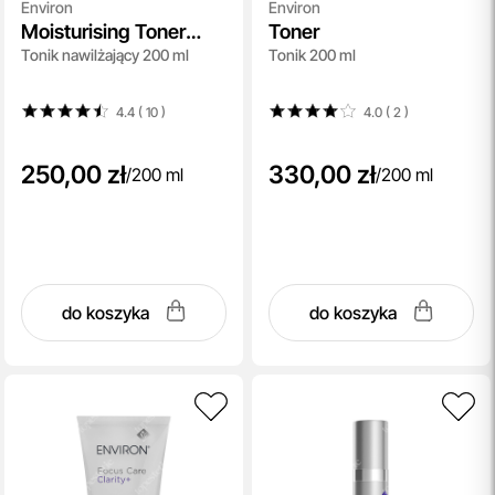
Environ
Environ
Moisturising Toner
Toner
Tonik nawilżający 200 ml
Tonik 200 ml
Skin EssentiA
4.4 ( 10
)
4.0 ( 2
)
250,00 zł
330,00 zł
/
200 ml
/
200 ml
do koszyka
do koszyka