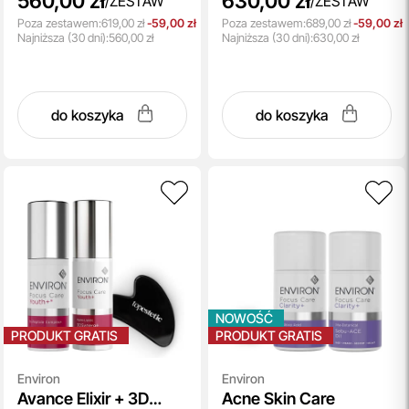
560,00 zł
630,00 zł
/
ZESTAW
/
ZESTAW
Poza zestawem:
619,00 zł
-59,00 zł
Poza zestawem:
689,00 zł
-59,00 zł
Najniższa
(30 dni):
560,00 zł
Najniższa
(30 dni):
630,00 zł
do koszyka
do koszyka
NOWOŚĆ
PRODUKT GRATIS
PRODUKT GRATIS
Environ
Environ
Avance Elixir + 3D
Acne Skin Care