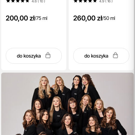
4.6 ( 10
)
4.9 ( 16
)
200,00 zł
260,00 zł
/
75 ml
/
50 ml
do koszyka
do koszyka