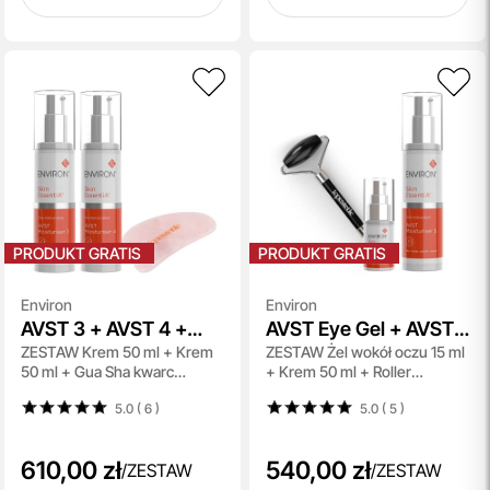
PRODUKT GRATIS
PRODUKT GRATIS
Environ
Environ
AVST 3 + AVST 4 +
AVST Eye Gel + AVST
ZESTAW Krem 50 ml + Krem
ZESTAW Żel wokół oczu 15 ml
Gua Sha Topestetic
5 Cream + Roller
50 ml + Gua Sha kwarc
+ Krem 50 ml + Roller
Topestetic
różowy 1 szt
obsydian 1 szt
5.0 ( 6
)
5.0 ( 5
)
610,00 zł
540,00 zł
/
ZESTAW
/
ZESTAW