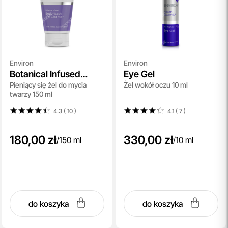
Environ
Environ
Botanical Infused
Eye Gel
Pieniący się żel do mycia
Żel wokół oczu 10 ml
Sebu-Wash Gel
twarzy 150 ml
Cleanser
4.3 ( 10
)
4.1 ( 7
)
180,00 zł
330,00 zł
/
150 ml
/
10 ml
do koszyka
do koszyka