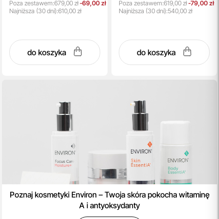
Poza zestawem:
679,00 zł
-69,00 zł
Poza zestawem:
619,00 zł
-79,00 zł
Najniższa
(30 dni):
610,00 zł
Najniższa
(30 dni):
540,00 zł
do koszyka
do koszyka
Poznaj kosmetyki Environ – Twoja skóra pokocha witaminę
A i antyoksydanty