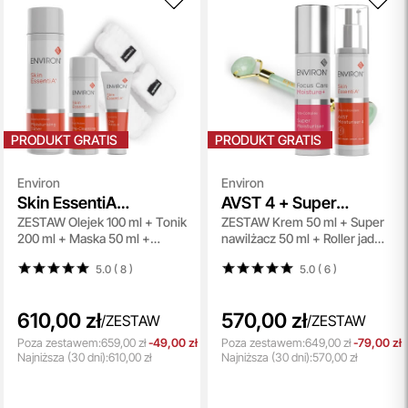
PRODUKT GRATIS
PRODUKT GRATIS
Environ
Environ
Skin EssentiA
AVST 4 + Super
ZESTAW Olejek 100 ml + Tonik
ZESTAW Krem 50 ml + Super
Cleansing Set
Moisturiser + Roller
200 ml + Maska 50 ml +
nawilżacz 50 ml + Roller jadeit
Topestetic
Zestaw opasek do mycia
1 szt
5.0 ( 8
)
5.0 ( 6
)
twarzy
610,00 zł
570,00 zł
/
ZESTAW
/
ZESTAW
Poza zestawem:
659,00 zł
-49,00 zł
Poza zestawem:
649,00 zł
-79,00 zł
Najniższa
(30 dni):
610,00 zł
Najniższa
(30 dni):
570,00 zł