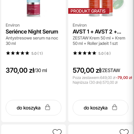
PRODUKT GRATIS
Environ
Environ
Seriénce Night Serum
AVST 1 + AVST 2 +
Antystresowe serum na noc
ZESTAW Krem 50 ml + Krem
Roller Topestetic
30 ml
50 ml + Roller jadeit 1 szt
5.0 ( 1
)
5.0 ( 6
)
370,00 zł
570,00 zł
/
30 ml
/
ZESTAW
Poza zestawem:
649,00 zł
-79,00 zł
Najniższa
(30 dni):
570,00 zł
do koszyka
do koszyka