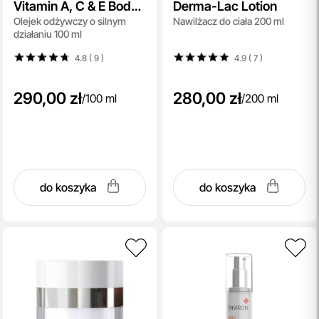
Vitamin A, C & E Body
Derma-Lac Lotion
Olejek odżywczy o silnym
Nawilżacz do ciała 200 ml
Oil
działaniu 100 ml
4.8 ( 9
)
4.9 ( 7
)
290,00 zł
280,00 zł
/
100 ml
/
200 ml
do koszyka
do koszyka