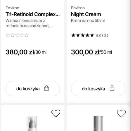
Environ
Environ
Tri-Retinoid Complex
Night Cream
Wzmocnione serum z
Krem na noc 50 ml
Retinol Serum
retinolem do codziennej
pielęgnacji anti aging 30 ml
5.0 ( 3
)
380,00 zł
300,00 zł
/
30 ml
/
50 ml
do koszyka
do koszyka