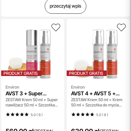
przeczytaj wpis
PRODUKT GRATIS
PRODUKT GRATIS
Environ
Environ
AVST 3 + Super
AVST 4 + AVST 5 +
ZESTAW Krem 50 ml + Super
ZESTAW Krem 50 ml + Krem
Moisturiser +
Bambusowa szczotka
nawilżacz 50 ml + Szczotka
50 ml + Szczotka do mycia
Bambusowa szczotka
Topestetic
do mycia twarzy 1 szt
twarzy 1 szt
Topestetic
5.0 ( 6
)
5.0 ( 6
)