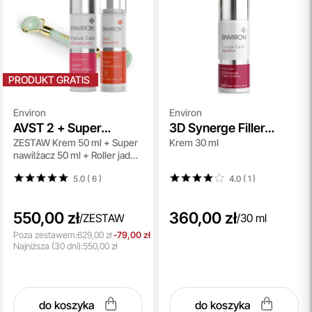
PRODUKT GRATIS
Environ
Environ
AVST 2 + Super
3D Synerge Filler
ZESTAW Krem 50 ml + Super
Krem 30 ml
Moisturiser + Roller
Creme
nawilżacz 50 ml + Roller jadeit
Topestetic
1 szt
5.0 ( 6
)
4.0 ( 1
)
550,00 zł
360,00 zł
/
ZESTAW
/
30 ml
Poza zestawem:
629,00 zł
-79,00 zł
Najniższa
(30 dni):
550,00 zł
do koszyka
do koszyka