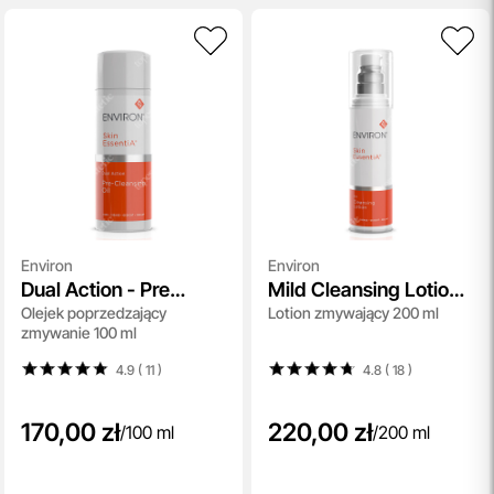
Environ
Environ
Dual Action - Pre
Mild Cleansing Lotion
Olejek poprzedzający
Lotion zmywający 200 ml
Cleansing Oil Skin
Skin EssentiA
zmywanie 100 ml
EssentiA
4.9 ( 11
)
4.8 ( 18
)
170,00 zł
220,00 zł
/
100 ml
/
200 ml