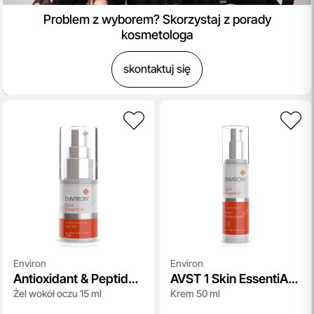
Problem z wyborem? Skorzystaj z porady
kosmetologa
skontaktuj się
Environ
Environ
Antioxidant & Peptide
AVST 1 Skin EssentiA
Żel wokół oczu 15 ml
Krem 50 ml
AVST Eye Gel Skin
Cream
EssentiA