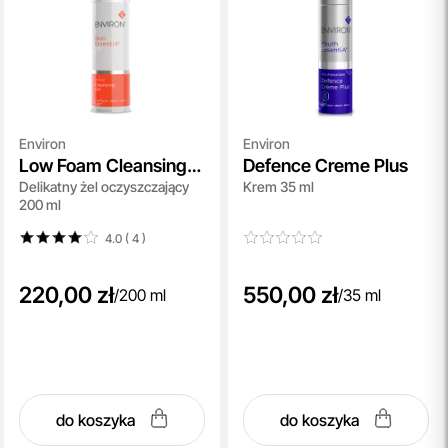
Environ
Environ
Low Foam Cleansing
Defence Creme Plus
Delikatny żel oczyszczający
Krem 35 ml
Gel
200 ml
4.0 ( 4
)
220,00 zł
550,00 zł
/
200 ml
/
35 ml
do koszyka
do koszyka