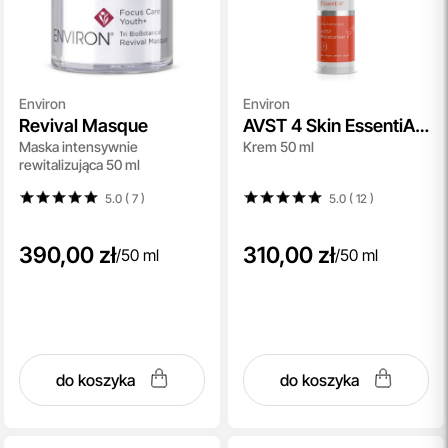
Environ
Environ
Revival Masque
AVST 4 Skin EssentiA
Maska intensywnie
Krem 50 ml
Cream
rewitalizująca 50 ml
5.0 ( 7
)
5.0 ( 12
)
390,00 zł
310,00 zł
/
50 ml
/
50 ml
do koszyka
do koszyka