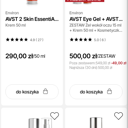
Environ
Environ
AVST 2 Skin EssentiA
AVST Eye Gel + AVST 1
Krem 50 ml
ZESTAW Żel wokół oczu 15 ml
Cream
Cream + Kosmetyczka
+ Krem 50 ml + Kosmetyczka
Topestetic Gratis
czarna 1 szt
4.9 ( 27
)
5.0 ( 6
)
290,00 zł
500,00 zł
/
50 ml
/
ZESTAW
Poza zestawem:
549,00 zł
-49,00 zł
Najniższa
(30 dni):
500,00 zł
do koszyka
do koszyka