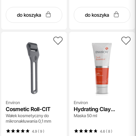
do koszyka
do koszyka
Environ
Environ
Cosmetic Roll-CIT
Hydrating Clay
Wałek kosmetyczny do
Maska 50 ml
Masque Skin EssentiA
mikronakłuwania 0,1 mm
4.9 ( 9
)
4.6 ( 8
)