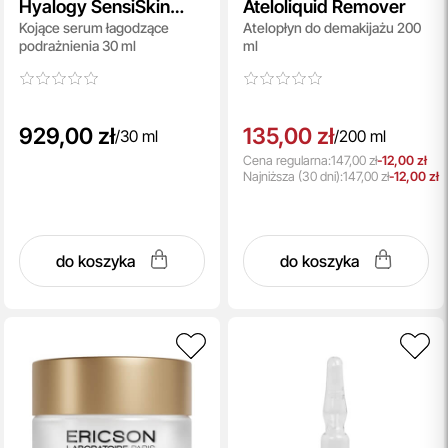
Hyalogy SensiSkin
Ateloliquid Remover
Kojące serum łagodzące
Atelopłyn do demakijażu 200
Essence
podrażnienia 30 ml
ml
929,00 zł
135,00 zł
/
30 ml
/
200 ml
Cena regularna:
147,00 zł
-12,00 zł
Najniższa
(30 dni):
147,00 zł
-12,00 zł
do koszyka
do koszyka