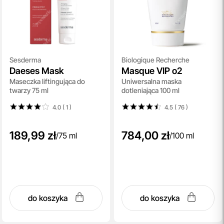
Sesderma
Biologique Recherche
Daeses Mask
Masque VIP o2
Maseczka liftingująca do
Uniwersalna maska
twarzy 75 ml
dotleniająca 100 ml
4.0 ( 1
)
4.5 ( 76
)
189,99 zł
784,00 zł
/
75 ml
/
100 ml
do koszyka
do koszyka