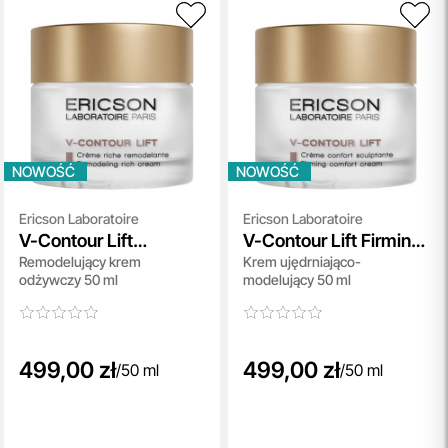
NOWOŚĆ
NOWOŚĆ
Ericson Laboratoire
Ericson Laboratoire
V-Contour Lift
V-Contour Lift Firming
Remodelujący krem
Krem ujędrniająco-
Remodeling Rich
Comfort Cream
odżywczy 50 ml
modelujący 50 ml
Cream
499,00 zł
499,00 zł
/
50 ml
/
50 ml