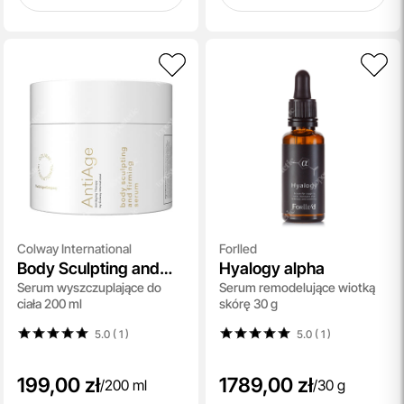
Colway International
Forlled
Body Sculpting and
Hyalogy alpha
Serum wyszczuplające do
Serum remodelujące wiotką
Firming Serum
ciała 200 ml
skórę 30 g
5.0 ( 1
)
5.0 ( 1
)
199,00 zł
1789,00 zł
/
200 ml
/
30 g