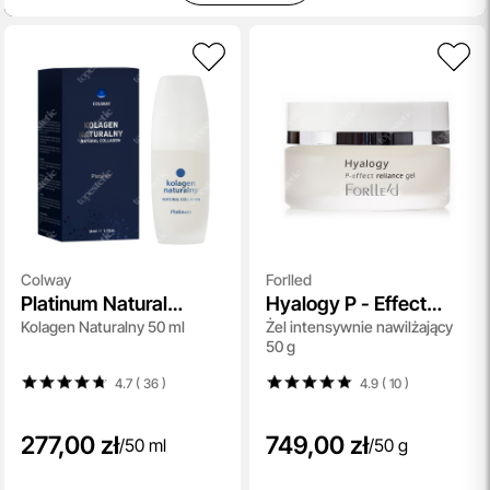
Colway
Forlled
Platinum Natural
Hyalogy P - Effect
Kolagen Naturalny 50 ml
Żel intensywnie nawilżający
Collagen
Reliance Gel
50 g
4.7 ( 36
)
4.9 ( 10
)
277,00 zł
749,00 zł
/
50 ml
/
50 g