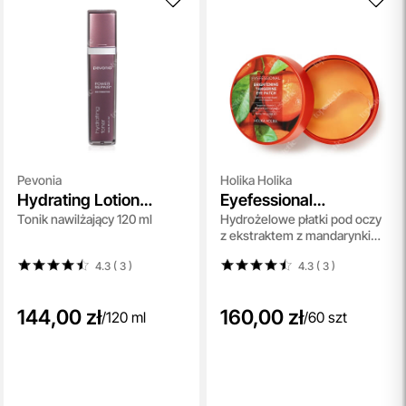
Pevonia
Holika Holika
Hydrating Lotion
Eyefessional
Tonik nawilżający 120 ml
Hydrożelowe płatki pod oczy
Power Repair
Brightening Tangerine
z ekstraktem z mandarynki
Eye Patch
oraz witaminą C 60 szt
4.3 ( 3
)
4.3 ( 3
)
144,00 zł
160,00 zł
/
120 ml
/
60 szt