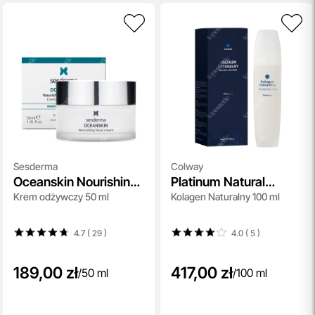
Sesderma
Colway
Oceanskin Nourishing
Platinum Natural
Krem odżywczy 50 ml
Kolagen Naturalny 100 ml
Facial Cream
Collagen
4.7 ( 29
)
4.0 ( 5
)
189,00 zł
417,00 zł
/
50 ml
/
100 ml