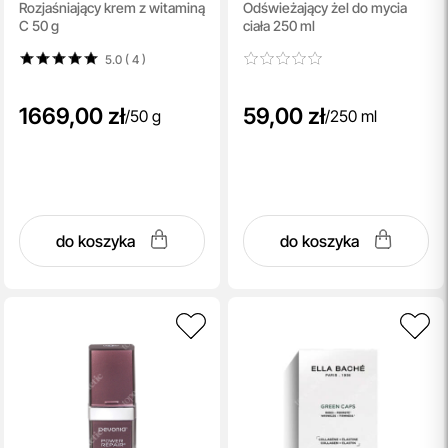
Rozjaśniający krem z witaminą
Odświeżający żel do mycia
Shower Gel
C 50 g
ciała 250 ml
5.0 ( 4
)
1669,00 zł
59,00 zł
/
50 g
/
250 ml
do koszyka
do koszyka