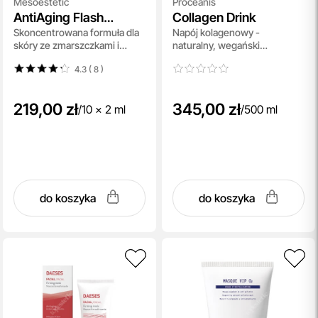
Mesoestetic
Proceanis
AntiAging Flash
Collagen Drink
Skoncentrowana formuła dla
Napój kolagenowy -
Ampoules
skóry ze zmarszczkami i
naturalny, wegański
oznakami zmęczenia,
suplement diety 500 ml
4.3 ( 8
)
natychmiastowy efekt liftingu
10x2 ml
219,00 zł
345,00 zł
/
10 x 2 ml
/
500 ml
do koszyka
do koszyka