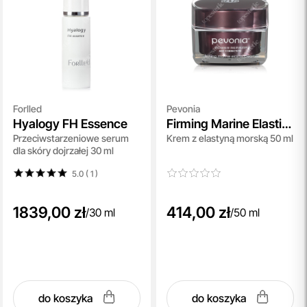
Forlled
Pevonia
Hyalogy FH Essence
Firming Marine Elastin
Przeciwstarzeniowe serum
Krem z elastyną morską 50 ml
Cream Power Repair
dla skóry dojrzałej 30 ml
5.0 ( 1
)
1839,00 zł
414,00 zł
/
30 ml
/
50 ml
do koszyka
do koszyka