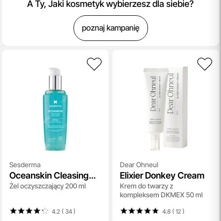
A Ty, Jaki kosmetyk wybierzesz dla siebie?
poznaj kampanię
Sesderma
Dear Ohneul
Oceanskin Cleasing
Elixier Donkey Cream
Żel oczyszczający 200 ml
Krem do twarzy z
Gel
kompleksem DKMEX 50 ml
4.2 ( 34
)
4.8 ( 12
)