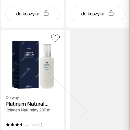
do koszyka
do koszyka
Colway
Platinum Natural
Kolagen Naturalny 200 ml
Collagen
3.5 ( 2
)