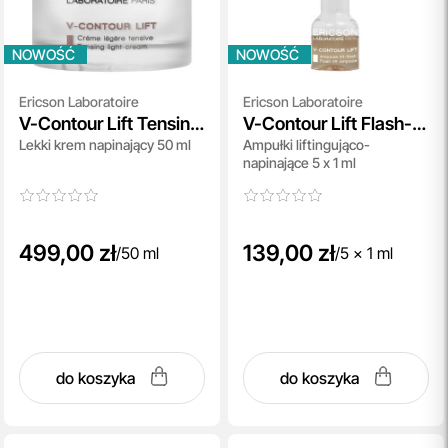
NOWOŚĆ
NOWOŚĆ
Ericson Laboratoire
Ericson Laboratoire
V-Contour Lift Tensing
V-Contour Lift Flash-
Lekki krem napinający 50 ml
Ampułki liftingująco-
Light Cream
Lift Ampoule
napinające 5 x 1 ml
499,00 zł
139,00 zł
/
50 ml
/
5 x 1 ml
do koszyka
do koszyka