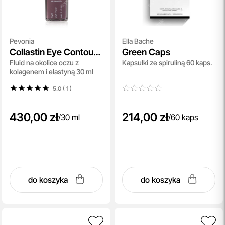
Pevonia
Ella Bache
Collastin Eye Contour
Green Caps
Fluid na okolice oczu z
Kapsułki ze spiruliną 60 kaps.
Power Repair
kolagenem i elastyną 30 ml
5.0 ( 1
)
430,00 zł
214,00 zł
/
30 ml
/
60 kaps
do koszyka
do koszyka