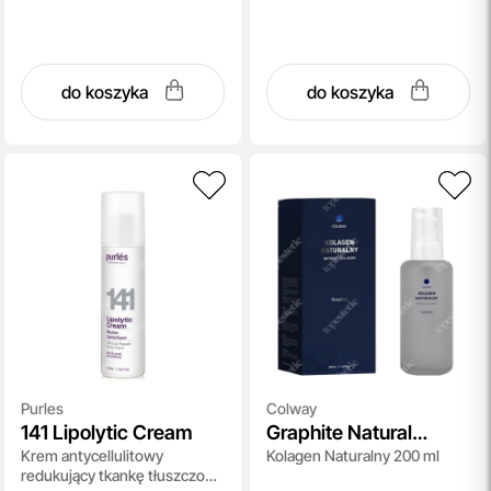
do koszyka
do koszyka
Purles
Colway
141 Lipolytic Cream
Graphite Natural
Krem antycellulitowy
Kolagen Naturalny 200 ml
Collagen
redukujący tkankę tłuszczową