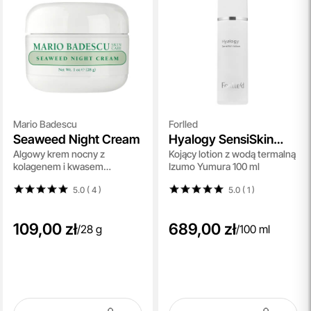
Mario Badescu
Forlled
Seaweed Night Cream
Hyalogy SensiSkin
Algowy krem nocny z
Kojący lotion z wodą termalną
Lotion
kolagenem i kwasem
Izumo Yumura 100 ml
hialuronowym 28 g
5.0 ( 4
)
5.0 ( 1
)
109,00 zł
689,00 zł
/
28 g
/
100 ml