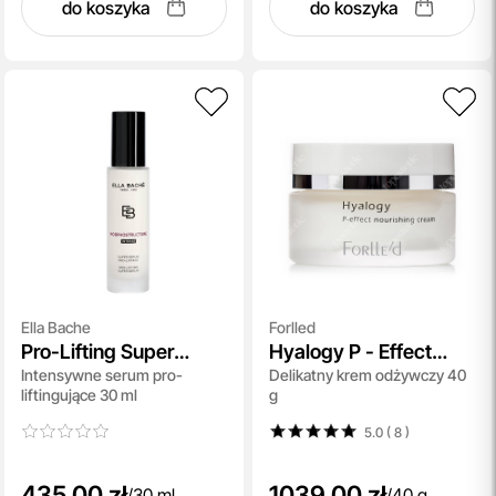
do koszyka
do koszyka
Ella Bache
Forlled
Pro-Lifting Super
Hyalogy P - Effect
Intensywne serum pro-
Delikatny krem odżywczy 40
Serum
Nourishing Cream
liftingujące 30 ml
g
5.0 ( 8
)
435,00 zł
1039,00 zł
/
30 ml
/
40 g