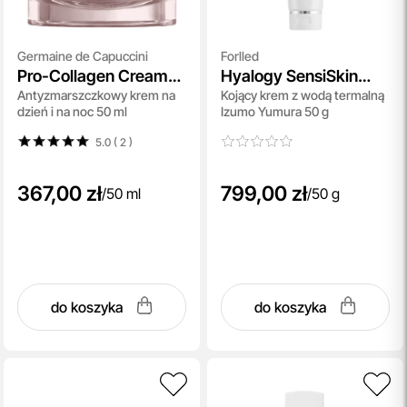
Germaine de Capuccini
Forlled
Pro-Collagen Cream
Hyalogy SensiSkin
Antyzmarszczkowy krem na
Kojący krem z wodą termalną
Day and Night
Cream
dzień i na noc 50 ml
Izumo Yumura 50 g
5.0 ( 2
)
367,00 zł
799,00 zł
/
50 ml
/
50 g
do koszyka
do koszyka