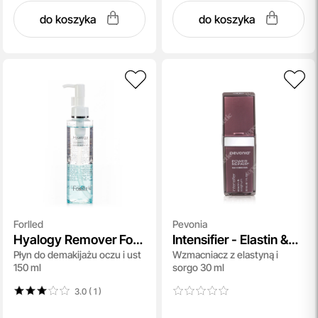
do koszyka
do koszyka
Forlled
Pevonia
Hyalogy Remover For
Intensifier - Elastin &
Płyn do demakijażu oczu i ust
Wzmacniacz z elastyną i
Point Make-Up
Sorghum Power Repair
150 ml
sorgo 30 ml
3.0 ( 1
)