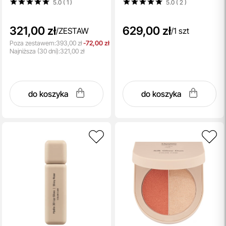
5.0 ( 1
)
5.0 ( 2
)
+ Ceramiczny masażer do
wygładzenia skóry 1 szt
twarzy i ciała 1 szt
321,00 zł
629,00 zł
/
ZESTAW
/
1 szt
Poza zestawem:
393,00 zł
-72,00 zł
Najniższa
(30 dni):
321,00 zł
do koszyka
do koszyka