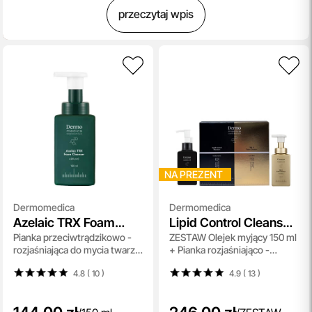
przeczytaj wpis
NA PREZENT
Dermomedica
Dermomedica
Azelaic TRX Foam
Lipid Control Cleanser
Pianka przeciwtrądzikowo -
ZESTAW Olejek myjący 150 ml
Cleanser
+ TRX C Foam
rozjaśniająca do mycia twarzy
+ Pianka rozjaśniająco -
Cleanser
150 ml
łagodząca zaczerwienienia
4.8 ( 10
)
4.9 ( 13
)
150 ml