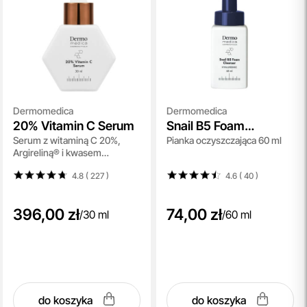
Dermomedica
Dermomedica
20% Vitamin C Serum
Snail B5 Foam
Serum z witaminą C 20%,
Pianka oczyszczająca 60 ml
Cleanser
Argireliną® i kwasem
ferulowym 30ml
4.8 ( 227
)
4.6 ( 40
)
396,00 zł
74,00 zł
/
30 ml
/
60 ml
do koszyka
do koszyka