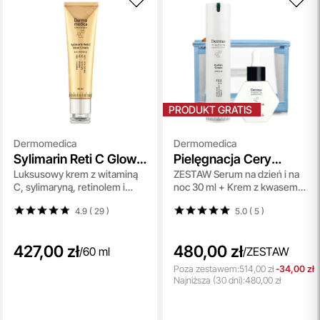
PRODUKT GRATIS
Dermomedica
Dermomedica
Sylimarin Reti C Glow
Pielęgnacja Cery
Luksusowy krem z witaminą
ZESTAW Serum na dzień i na
Cream
Trądzikowej
C, sylimaryną, retinolem i
noc 30 ml + Krem z kwasem
kompleksem
azelainowym, witaminą E i
4.9 ( 29
)
5.0 ( 5
)
antyoksydacyjnym 60 ml
heksylorezorcynolem 60 ml +
Kosmetyczka Gratis !!
427,00 zł
480,00 zł
/
60 ml
/
ZESTAW
Poza zestawem:
514,00 zł
-34,00 zł
Najniższa
(30 dni):
480,00 zł