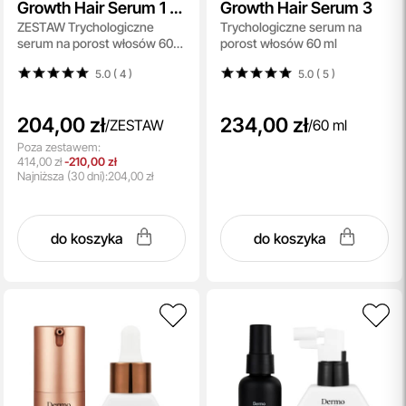
Growth Hair Serum 1 +
Growth Hair Serum 3
ZESTAW Trychologiczne
Trychologiczne serum na
Growth Hair Zinc
serum na porost włosów 60
porost włosów 60 ml
Serum
ml + Serum na włosy z
5.0 ( 4
)
5.0 ( 5
)
kompleksem peptydowo-
miedziowym, pochodną
biotyny oraz cynkiem 60 ml
204,00 zł
234,00 zł
/
ZESTAW
/
60 ml
Poza zestawem:
414,00 zł
-210,00 zł
Najniższa
(30 dni):
204,00 zł
do koszyka
do koszyka