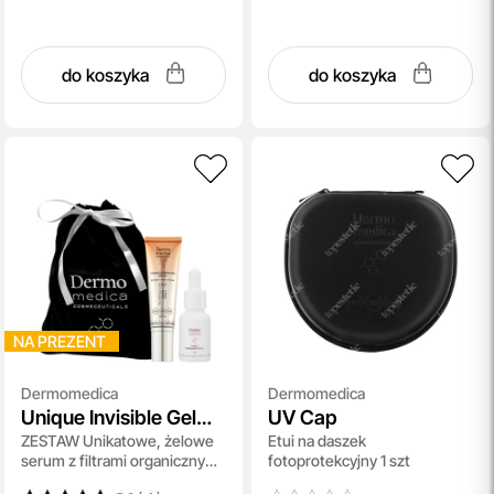
do koszyka
do koszyka
NA PREZENT
Dermomedica
Dermomedica
Unique Invisible Gel
UV Cap
ZESTAW Unikatowe, żelowe
Etui na daszek
SPF 30 + Copper
serum z filtrami organicznymi
fotoprotekcyjny 1 szt
Multipeptide Serum
60 ml + Serum z tripeptydem