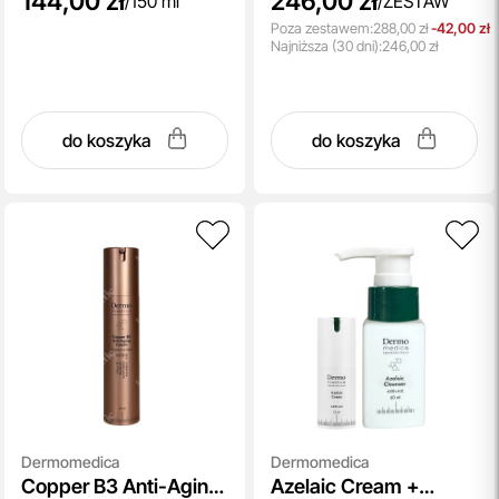
144,00 zł
246,00 zł
/
150 ml
/
ZESTAW
Poza zestawem:
288,00 zł
-42,00 zł
Najniższa
(30 dni):
246,00 zł
do koszyka
do koszyka
Dermomedica
Dermomedica
Copper B3 Anti-Aging
Azelaic Cream +