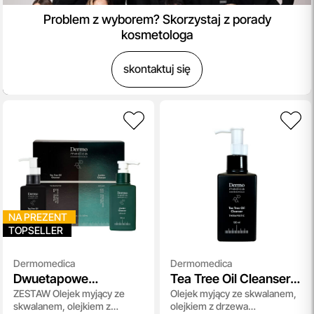
Problem z wyborem? Skorzystaj z porady
kosmetologa
skontaktuj się
NA PREZENT
TOPSELLER
Dermomedica
Dermomedica
Dwuetapowe
Tea Tree Oil Cleanser
ZESTAW Olejek myjący ze
Olejek myjący ze skwalanem,
Oczyszczanie
Black Edition
skwalanem, olejkiem z
olejkiem z drzewa