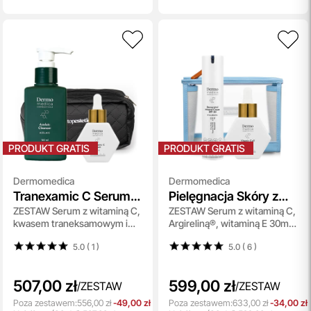
PRODUKT GRATIS
PRODUKT GRATIS
Dermomedica
Dermomedica
Tranexamic C Serum +
Pielęgnacja Skóry z
ZESTAW Serum z witaminą C,
ZESTAW Serum z witaminą C,
Azelaic Cleanser
Przebarwieniami
kwasem traneksamowym i
Argireliną®, witaminą E 30ml
czynnikiem wzrostu 30 ml +
+ Przeciwstarzeniowy krem z
5.0 ( 1
)
5.0 ( 6
)
Żel do mycia z kwasem
resweratrolem i filtrem 60 ml
azelainowym 150 ml +
+ Kosmetyczka Gratis !!
Kosmetyczka Gratis !!
507,00 zł
599,00 zł
/
ZESTAW
/
ZESTAW
Poza zestawem:
556,00 zł
-49,00 zł
Poza zestawem:
633,00 zł
-34,00 zł