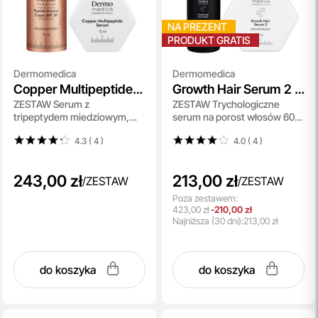
NA PREZENT
PRODUKT GRATIS
Dermomedica
Dermomedica
Copper Multipeptide
Growth Hair Serum 2 +
ZESTAW Serum z
ZESTAW Trychologiczne
Serum + Peptide
Growth Hair Zinc
tripeptydem miedziowym,
serum na porost włosów 60
Mineral Cream SPF 50
Serum
argireliną i beta-glukanem 15
ml + Serum na włosy z
4.3 ( 4
)
4.0 ( 4
)
ml + Krem SPF50 15 ml
kompleksem peptydowo-
miedziowym, pochodną
biotyny oraz cynkiem 60 ml
243,00 zł
213,00 zł
/
ZESTAW
/
ZESTAW
Poza zestawem:
423,00 zł
-210,00 zł
Najniższa
(30 dni):
213,00 zł
do koszyka
do koszyka