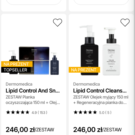
NA PREZENT
TOPSELLER
NA PREZENT
Dermomedica
Dermomedica
Lipid Control And Snail
Lipid Control Cleanser
ZESTAW Pianka
ZESTAW Olejek myjący 150 ml
Foam Cleanser
+ CICA B5 Foam
oczyszczająca 150 ml + Olejek
+ Regeneracyjna pianka do
Cleanser
myjący 150 ml
mycia twarzy 150 ml
4.9 ( 153
)
5.0 ( 5
)
246,00 zł
246,00 zł
/
ZESTAW
/
ZESTAW