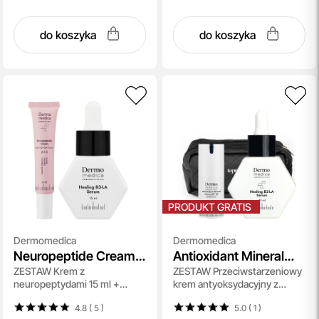
do koszyka
do koszyka
PRODUKT GRATIS
Dermomedica
Dermomedica
Neuropeptide Cream +
Antioxidant Mineral
ZESTAW Krem z
ZESTAW Przeciwstarzeniowy
Healing B3-LA Serum
Cream SPF 30 +
neuropeptydami 15 ml +
krem antyoksydacyjny z
Healing B3-LA Serum
Serum na dzień i na noc 15 ml
filtrem 15 ml + Serum na dzień
4.8 ( 5
)
5.0 ( 1
)
i na noc 30 ml + Kosmetyczka