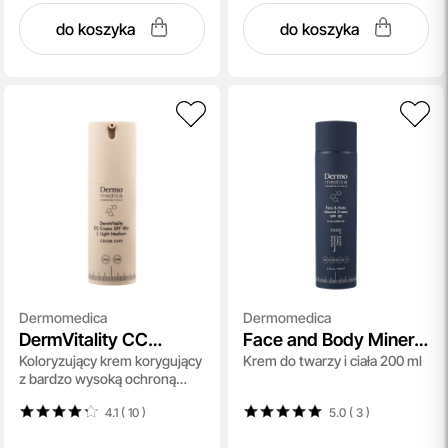
do koszyka
do koszyka
Dermomedica
Dermomedica
DermVitality CC
Face and Body Mineral
Koloryzujący krem korygujący
Krem do twarzy i ciała 200 ml
Cream SPF 50
Cream SPF 30
z bardzo wysoką ochroną
UVA/UVB i właściwościami
4.1 ( 10
)
5.0 ( 3
)
pielęgnacyjnym (kolor light
medium) 30 ml