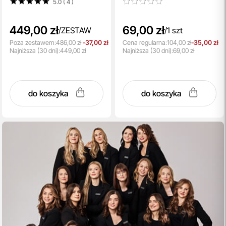
5.0 ( 4
)
miedziowym, argireliną i beta-
glukanem 15 ml
449,00 zł
69,00 zł
/
ZESTAW
/
1 szt
Poza zestawem:
486,00 zł
-37,00 zł
Cena regularna:
104,00 zł
-35,00 zł
Najniższa
(30 dni):
449,00 zł
Najniższa
(30 dni):
69,00 zł
do koszyka
do koszyka