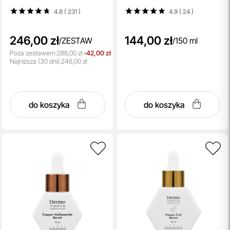
drzewa herbacianego i
herbacianego i olejkiem
4.8 ( 231
)
4.9 ( 24
)
olejkiem lawendowym 150 ml
lawendowym 150 ml
+ Żel do mycia z kwasem
azelainowym 150 ml
246,00 zł
144,00 zł
/
ZESTAW
/
150 ml
Poza zestawem:
288,00 zł
-42,00 zł
Najniższa
(30 dni):
246,00 zł
do koszyka
do koszyka