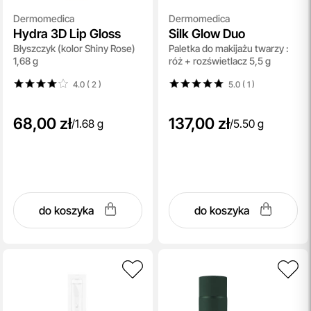
Dermomedica
Dermomedica
Hydra 3D Lip Gloss
Silk Glow Duo
Błyszczyk (kolor Shiny Rose)
Paletka do makijażu twarzy :
1,68 g
róż + rozświetlacz 5,5 g
4.0 ( 2
)
5.0 ( 1
)
68,00 zł
137,00 zł
/
1.68 g
/
5.50 g
do koszyka
do koszyka