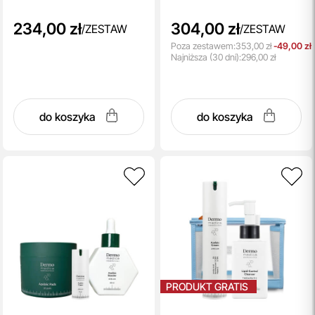
Gratis !!
234,00 zł
304,00 zł
/
ZESTAW
/
ZESTAW
Poza zestawem:
353,00 zł
-49,00 zł
Najniższa
(30 dni):
296,00 zł
do koszyka
do koszyka
PRODUKT GRATIS