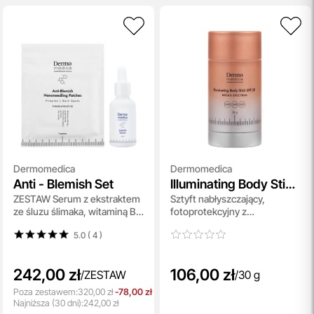
Dermomedica
Dermomedica
Anti - Blemish Set
Illuminating Body Stick
ZESTAW Serum z ekstraktem
Sztyft nabłyszczający,
SPF 30
ze śluzu ślimaka, witaminą B3
fotoprotekcyjny z
(niacynamidem) i beta-
zaawansowaną ochronę
5.0 ( 4
)
glukanem 30 ml + Aktywne
przeciwsłoneczną
płatki nanoigłowe o działaniu
przeciwt
242,00 zł
106,00 zł
/
ZESTAW
/
30 g
Poza zestawem:
320,00 zł
-78,00 zł
Najniższa
(30 dni):
242,00 zł