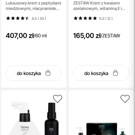
Luksusowy krem z peptydami
ZESTAW Krem z kwasem
Cream
Azelaic Cleanser
miedziowymi, niacynamidem i
azelainowym, witaminą E i
skwalanem 60 ml
heksylorezorcynolem 15 ml +
4.5 ( 50
)
5.0 ( 12
)
Żel do mycia z kwasem
azelainowym 60 ml
407,00 zł
165,00 zł
/
60 ml
/
ZESTAW
do koszyka
do koszyka