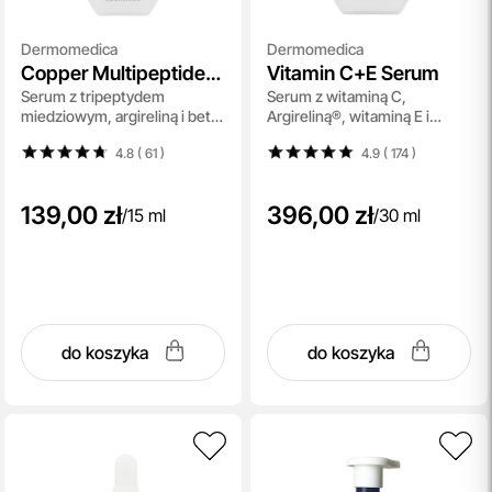
Dermomedica
Dermomedica
Copper Multipeptide
Vitamin C+E Serum
Serum z tripeptydem
Serum z witaminą C,
Serum
miedziowym, argireliną i beta-
Argireliną®, witaminą E i
glukanem 15 ml
kwasem ferulowym 30ml
4.8 ( 61
)
4.9 ( 174
)
139,00 zł
396,00 zł
/
15 ml
/
30 ml
do koszyka
do koszyka