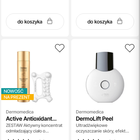
do koszyka
do koszyka
NOWOŚĆ
NA PREZENT
Dermomedica
Dermomedica
Active Antioxidant
DermoLift Peel
ZESTAW Aktywny koncentrat
Ultradźwiękowe
Body Lotion + Dermo
odmładzający ciało o
oczyszczanie skóry, efekt
Sculpt Gua Sha
konsystencji mleczka 200 ml
peelingu kawitacyjnego i