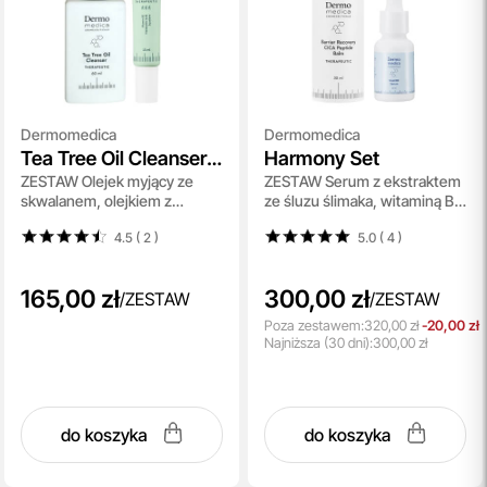
Dermomedica
Dermomedica
Tea Tree Oil Cleanser +
Harmony Set
ZESTAW Olejek myjący ze
ZESTAW Serum z ekstraktem
B3 TRX Cream
skwalanem, olejkiem z
ze śluzu ślimaka, witaminą B3
drzewa herbacianego i 60 ml
(niacynamidem) i beta-
4.5 ( 2
)
5.0 ( 4
)
+ Krem z niacynamidem,
glukanem 15 ml +
kwasem traneksamowym i
Regeneracyjny krem
skwalanem 15 ml
wzmacniający barierę hydroli
165,00 zł
300,00 zł
/
ZESTAW
/
ZESTAW
Poza zestawem:
320,00 zł
-20,00 zł
Najniższa
(30 dni):
300,00 zł
do koszyka
do koszyka