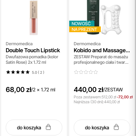
NOWOŚĆ
NA PREZENT
Dermomedica
Dermomedica
Double Touch Lipstick
Kobido and Massage
Dwufazowa pomadka (kolor
ZESTAW Preparat do masażu
CBD Cream + Dermo
Satin Rose) 2x 1.72 ml
profesjonalnego ciała i twarzy
Sculpt Gua Sha
200 ml + Ceramiczny
5.0 ( 2
)
masażer do twarzy i ciała 1 szt
68,00 zł
440,00 zł
/
2 x 1.72 ml
/
ZESTAW
Poza zestawem:
512,00 zł
-72,00 zł
Najniższa
(30 dni):
440,00 zł
do koszyka
do koszyka