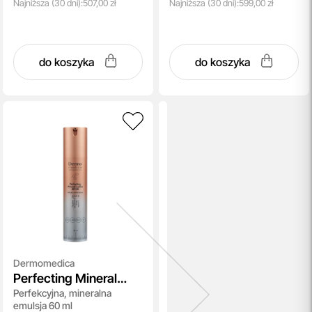
Najniższa
(30 dni):
507,00 zł
Najniższa
(30 dni):
599,00 zł
do koszyka
do koszyka
Dermomedica
Perfecting Mineral
Perfekcyjna, mineralna
Lotion SPF 30
emulsja 60 ml