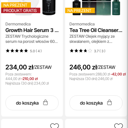
NA PREZENT
PRODUKT GRATIS
NA PREZENT
Dermomedica
Dermomedica
Growth Hair Serum 3 +
Tea Tree Oil Cleanser +
ZESTAW Trychologiczne
ZESTAW Olejek myjący ze
Growth Hair Zinc
Azelaic TRX Foam
serum na porost włosów 60
skwalanem, olejkiem z
Serum
Cleanser
ml + Serum na włosy z
drzewa herbacianego i
5.0 ( 4
)
3.7 ( 3
)
kompleksem peptydowo-
olejkiem lawendowym 150 ml
miedziowym, pochodną
+ Pianka przeciwtrądzikowo -
biotyny oraz cynkiem 60 ml
rozjaśniająca do my
234,00 zł
246,00 zł
/
ZESTAW
/
ZESTAW
Poza zestawem:
Poza zestawem:
288,00 zł
-42,00 zł
444,00 zł
-210,00 zł
Najniższa
(30 dni):
246,00 zł
Najniższa
(30 dni):
234,00 zł
do koszyka
do koszyka