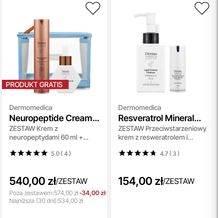
PRODUKT GRATIS
Dermomedica
Dermomedica
Neuropeptide Cream +
Resveratrol Mineral
ZESTAW Krem z
ZESTAW Przeciwstarzeniowy
Copper Multipeptide
Cream SPF 30 + Lipid
neuropeptydami 60 ml +
krem z resweratrolem i
Serum
Control Cleanser
Serum z tripeptydem
filtrem 15 ml + Olejek myjący
5.0 ( 4
)
4.7 ( 3
)
miedziowym, argireliną i beta-
60 ml
glukanem 30 ml +
Kosmetyczka Gratis !!
540,00 zł
154,00 zł
/
ZESTAW
/
ZESTAW
Poza zestawem:
574,00 zł
-34,00 zł
Najniższa
(30 dni):
534,00 zł