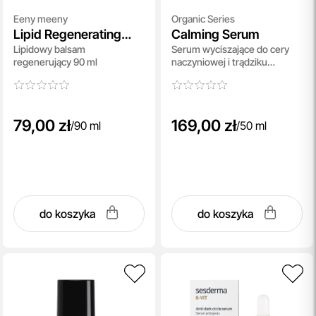
Eeny meeny
Organic Series
Lipid Regenerating
Calming Serum
Lipidowy balsam
Serum wyciszające do cery
Balm
regenerujący 90 ml
naczyniowej i trądziku
różowatego 50 ml
79,00 zł
169,00 zł
/
90 ml
/
50 ml
do koszyka
do koszyka