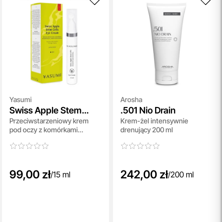
Yasumi
Arosha
Swiss Apple Stem
.501 Nio Drain
Przeciwstarzeniowy krem
Krem-żel intensywnie
Cells Eye Cream
pod oczy z komórkami
drenujący 200 ml
macierzystymi 15 ml
99,00 zł
242,00 zł
/
15 ml
/
200 ml