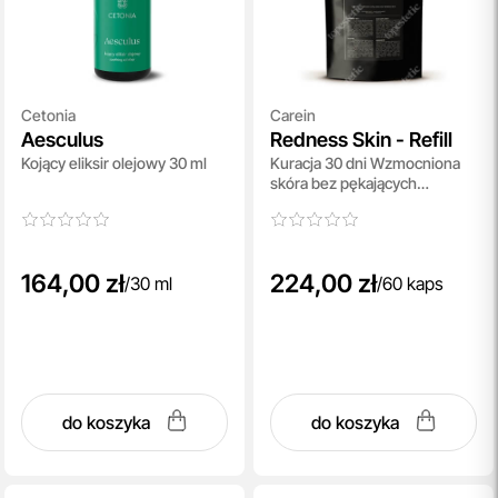
Cetonia
Carein
Aesculus
Redness Skin - Refill
Kojący eliksir olejowy 30 ml
Kuracja 30 dni Wzmocniona
skóra bez pękających
naczynek i rumienia -
uzupełnienie 60 kaps
164,00 zł
224,00 zł
/
30 ml
/
60 kaps
do koszyka
do koszyka