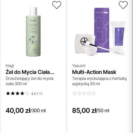
Hagi
Yasumi
Żel do Mycia Ciała
Multi-Action Mask
Orzeźwiający żel do mycia
Terapia wyciszająca z herbatą
Boso po Mchu
ciała 300 ml
azjatycką 50 ml
4.0 ( 1
)
40,00 zł
85,00 zł
/
300 ml
/
50 ml