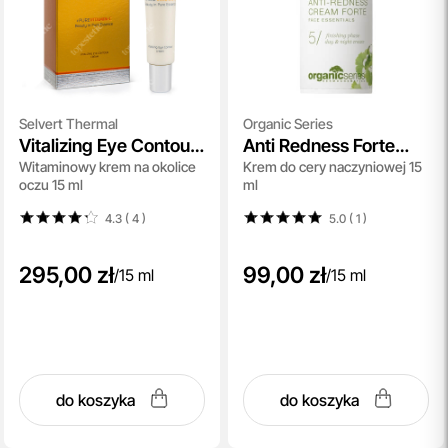
Selvert Thermal
Organic Series
Vitalizing Eye Contour
Anti Redness Forte
Witaminowy krem na okolice
Krem do cery naczyniowej 15
Cream
Cream
oczu 15 ml
ml
4.3 ( 4
)
5.0 ( 1
)
295,00 zł
99,00 zł
/
15 ml
/
15 ml
do koszyka
do koszyka