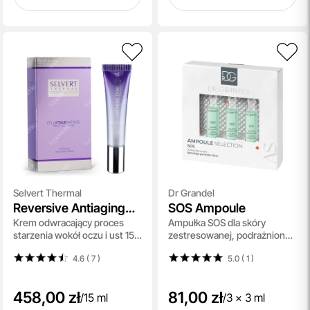
Selvert Thermal
Dr Grandel
Reversive Antiaging
SOS Ampoule
Krem odwracający proces
Ampułka SOS dla skóry
Cream Eyes&Lips
starzenia wokół oczu i ust 15
zestresowanej, podrażnionej,
ml
zaczerwienionej 3x3 ml
4.6 ( 7
)
5.0 ( 1
)
458,00 zł
81,00 zł
/
15 ml
/
3 x 3 ml