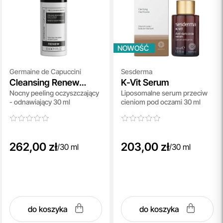
NOWOŚĆ
Germaine de Capuccini
Sesderma
Cleansing Renew
K-Vit Serum
Nocny peeling oczyszczający
Liposomalne serum przeciw
Night Peeling
- odnawiający 30 ml
cieniom pod oczami 30 ml
262,00 zł
203,00 zł
/
30 ml
/
30 ml
do koszyka
do koszyka