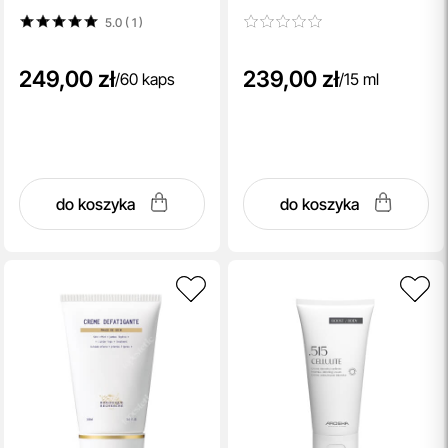
naczynek i rumienia 60 kaps
5.0 ( 1
)
249,00 zł
239,00 zł
/
60 kaps
/
15 ml
do koszyka
do koszyka