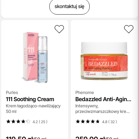
skontaktuj się
Purles
Phenome
111 Soothing Cream
Bedazzled Anti-Aging
Krem łagodząco-nawilżający
Intensywny,
Therapy
50 ml
przeciwzmarszczkowy krem
na noc 50 ml
4.2 ( 25
)
4.8 ( 32
)