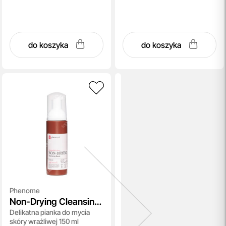
do koszyka
do koszyka
Phenome
Non-Drying Cleansing
Delikatna pianka do mycia
Foam
skóry wrażliwej 150 ml