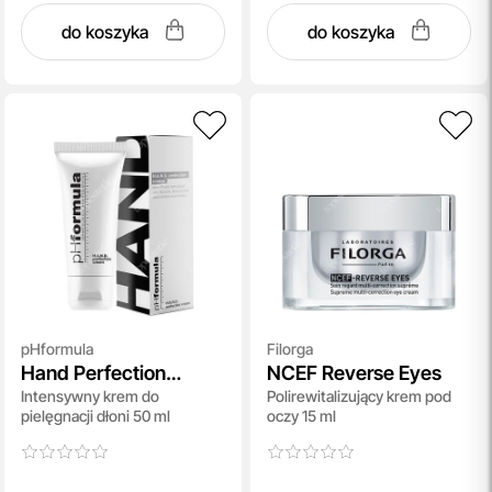
do koszyka
do koszyka
pHformula
Filorga
Hand Perfection
NCEF Reverse Eyes
Intensywny krem do
Polirewitalizujący krem pod
Cream
pielęgnacji dłoni 50 ml
oczy 15 ml