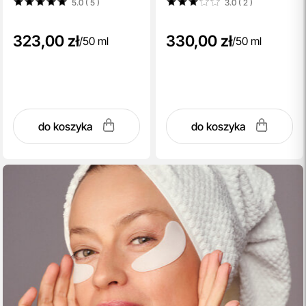
5.0 ( 5
)
3.0 ( 2
)
323,00 zł
330,00 zł
/
50 ml
/
50 ml
do koszyka
do koszyka