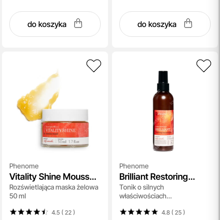
do koszyka
do koszyka
Phenome
Phenome
Vitality Shine Mousse
Brilliant Restoring
Rozświetlająca maska żelowa
Tonik o silnych
Mask
Toner
50 ml
właściwościach
rozjaśniających 200 ml
4.5 ( 22
)
4.8 ( 25
)