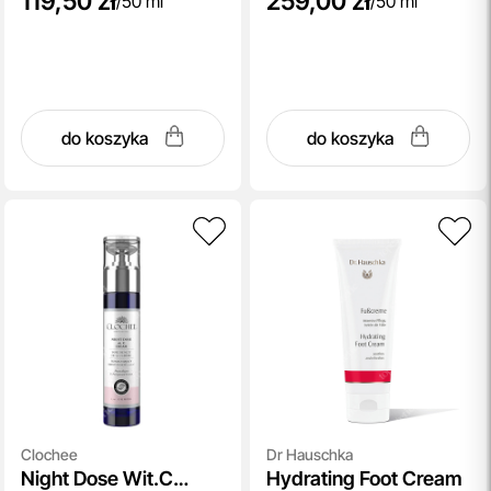
119,50 zł
259,00 zł
/
50 ml
/
50 ml
do koszyka
do koszyka
Clochee
Dr Hauschka
Night Dose Wit.C
Hydrating Foot Cream