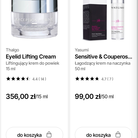
Thalgo
Yasumi
Eyelid Lifting Cream
Sensitive & Couperose
Liftingujący krem do powiek
Łagodzący krem na naczynka
Skin Cream
15 ml
50 ml
4.4 ( 14
)
4.7 ( 7
)
356,00 zł
99,00 zł
/
15 ml
/
50 ml
do koszyka
do koszyka