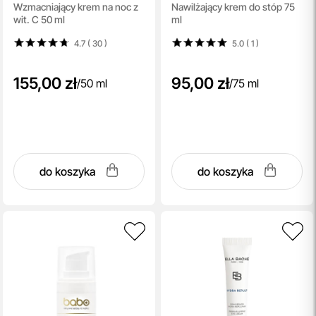
Wzmacniający krem na noc z
Nawilżający krem do stóp 75
Cream
wit. C 50 ml
ml
4.7 ( 30
)
5.0 ( 1
)
155,00 zł
95,00 zł
/
50 ml
/
75 ml
do koszyka
do koszyka