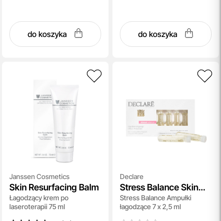
do koszyka
do koszyka
Janssen Cosmetics
Declare
Skin Resurfacing Balm
Stress Balance Skin
Łagodzący krem po
Stress Balance Ampułki
Soothing Effect
laseroterapii 75 ml
łagodzące 7 x 2,5 ml
Ampoule