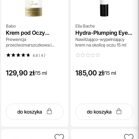
Babo
Ella Bache
Krem pod Oczy
Hydra-Plumping Eye
Prewencja
Nawilżająco-wypełniający
Przeciwzmarszczkowy
Cream
przeciwzmarszczkowa i
krem na okolicę oczu 15 ml
nawilżanie 15 ml
4.8 ( 4
)
129,90 zł
185,00 zł
/
15 ml
/
15 ml
do koszyka
do koszyka