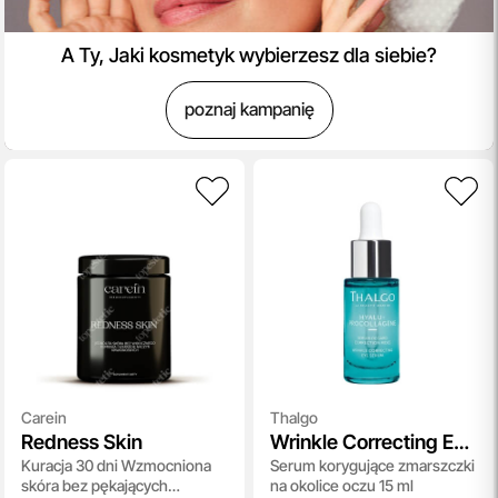
A Ty, Jaki kosmetyk wybierzesz dla siebie?
poznaj kampanię
Carein
Thalgo
Redness Skin
Wrinkle Correcting Eye
Kuracja 30 dni Wzmocniona
Serum korygujące zmarszczki
Serum
skóra bez pękających
na okolice oczu 15 ml