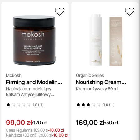
Mokosh
Organic Series
Firming and Modeling
Nourishing Cream
Napinająco-modelujący
Krem odżywczy 50 ml
Anti-Cellulite Balm
Concentrate
Balsam Antycellulitowy
Cardamom with
Kardamon z Wanilią 120 ml
Vanilla
1.0 ( 1
)
3.0 ( 1
)
99,00 zł
169,00 zł
/
120 ml
/
50 ml
Cena regularna:
109,00 zł
-10,00 zł
Najniższa
(30 dni):
109,00 zł
-10,00 zł