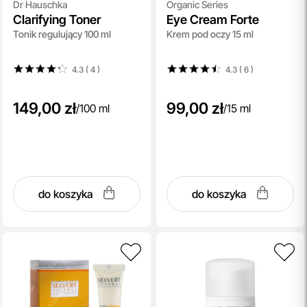
Dr Hauschka
Organic Series
Clarifying Toner
Eye Cream Forte
Tonik regulujący 100 ml
Krem pod oczy 15 ml
4.3 ( 4
)
4.3 ( 6
)
149,00 zł
99,00 zł
/
100 ml
/
15 ml
do koszyka
do koszyka