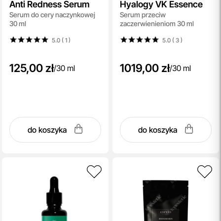
Anti Redness Serum
Hyalogy VK Essence
Serum do cery naczynkowej
Serum przeciw
30 ml
zaczerwienieniom 30 ml
5.0 ( 1
)
5.0 ( 3
)
125,00 zł
1019,00 zł
/
30 ml
/
30 ml
do koszyka
do koszyka