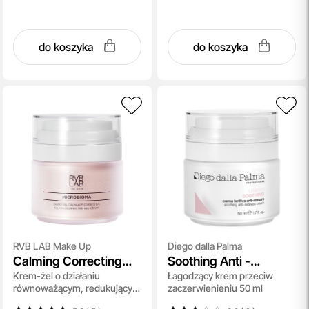
do koszyka
do koszyka
RVB LAB Make Up
Diego dalla Palma
Calming Correcting
Soothing Anti -
Krem-żel o działaniu
Łagodzący krem przeciw
Gel - Cream
Redness Cream
równoważącym, redukujący
zaczerwienieniu 50 ml
zaczerwienienia 50 ml