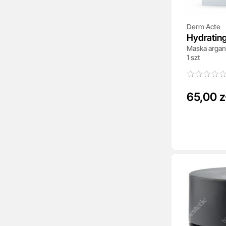
Derm Acte
Hydratin
Maska arga
1 szt
65,00 z