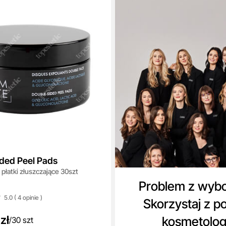
ided Peel Pads
łatki złuszczające 30szt
Problem z wyb
5.0 ( 4
opinie
)
Skorzystaj z p
zł
kosmetolo
/
30 szt