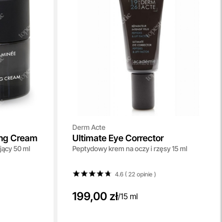
Derm Acte
ing Cream
Ultimate Eye Corrector
jący 50 ml
Peptydowy krem na oczy i rzęsy 15 ml
4.6 ( 22
opinie
)
199,00 zł
/
15 ml