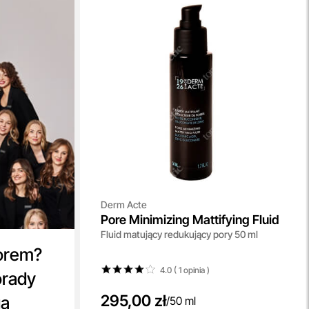
Derm Acte
Pore Minimizing Mattifying Fluid
Fluid matujący redukujący pory 50 ml
orem?
4.0 ( 1
opinia
)
orady
295,00 zł
ga
/
50 ml