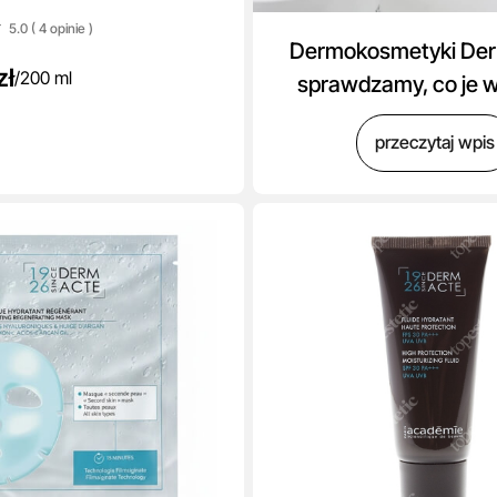
5.0 ( 4
opinie
)
Dermokosmetyki Der
zł
/
200 ml
sprawdzamy, co je 
przeczytaj wpis