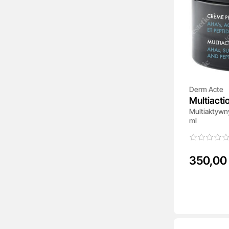
Derm Acte
Multiactio
Multiaktywn
Cream
ml
350,00 