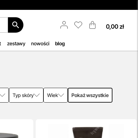
0,00 zł
Aktualizacja Regulaminów
Zmiany obowiązują od 27.04.2026.
Korzystanie ze Sklepu Internetowego
t
zestawy
nowości
blog
lub Konta po tym terminie oznacza
akceptację wprowadzonych zmian.
b, by
przeczytaj więcej
h
iu —
woją
Typ skóry
Wiek
Pokaż wszystkie