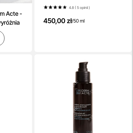
4.8 ( 5
opinii
)
m Acte -
450,00 zł
/
50 ml
wyróżnia