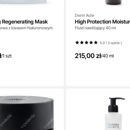
Derm Acte
g Regenerating Mask
High Protection Moistur
nowa z kwasem hialuronowym
Fluid nawilżający 40 ml
Fluid SPF 30
5.0 ( 3
opinie
)
ł
215,00 zł
/
1 szt
/
40 ml