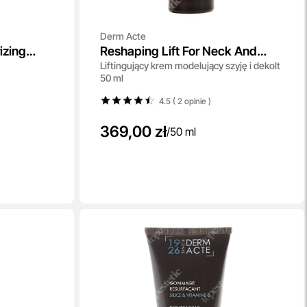
Derm Acte
izing
Reshaping Lift For Neck And
Liftingujący krem modelujący szyję i dekolt
Decollete
50 ml
4.5 ( 2
opinie
)
369,00 zł
/
50 ml