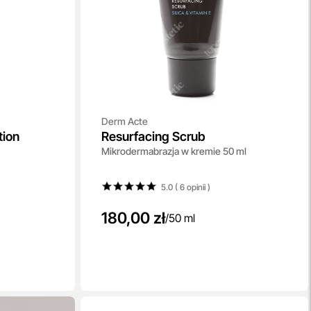
Derm Acte
tion
Resurfacing Scrub
Mikrodermabrazja w kremie 50 ml
5.0 ( 6
opinii
)
180,00 zł
/
50 ml