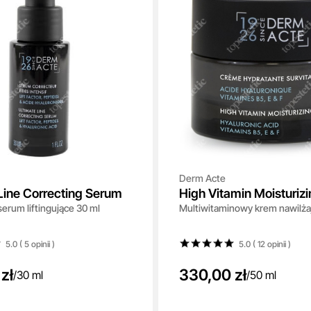
Derm Acte
Line Correcting Serum
High Vitamin Moisturiz
erum liftingujące 30 ml
Multiwitaminowy krem nawilża
5.0 ( 5
opinii
)
5.0 ( 12
opinii
)
zł
330,00 zł
/
30 ml
/
50 ml