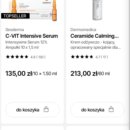
TOPSELLER
Sesderma
Dermomedica
C-VIT Intensive Serum
Ceramide Calming
Intensywne Serum 12%
Krem odżywczo - kojący,
Cream
Ampułki 10 x 1,5 ml
opracowany specjalnie dla
osób z wrażliwą, suchą i
4.9 ( 130
)
4.7 ( 17
)
podrażnioną skórą 60 ml
135,00 zł
213,00 zł
/
10 x 1.50 ml
/
60 ml
do koszyka
do koszyka