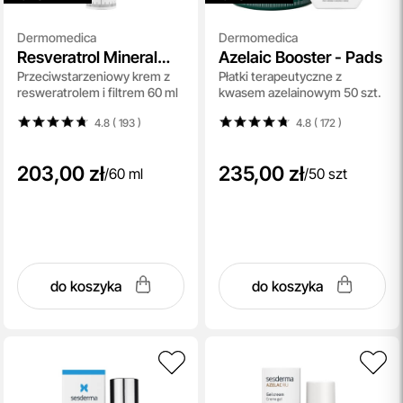
Dermomedica
Dermomedica
Resveratrol Mineral
Azelaic Booster - Pads
Przeciwstarzeniowy krem z
Płatki terapeutyczne z
Cream SPF 30
resweratrolem i filtrem 60 ml
kwasem azelainowym 50 szt.
4.8 ( 193
)
4.8 ( 172
)
203,00 zł
235,00 zł
/
60 ml
/
50 szt
do koszyka
do koszyka