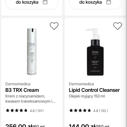
do koszyka
do koszyka
Dermomedica
Dermomedica
B3 TRX Cream
Lipid Control Cleanser
Krem z niacynamidem,
Olejek myjący 150 ml
kwasem traneksamowym i
skwalanem 60 ml
4.8 ( 131
)
4.8 ( 132
)
256,00 zł
144,00 zł
/
60 ml
/
150 ml