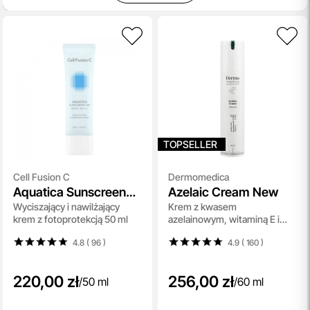
TOPSELLER
Cell Fusion C
Dermomedica
Aquatica Sunscreen
Azelaic Cream New
Wyciszający i nawilżający
Krem z kwasem
100 SPF 50+ / PA ++++
krem z fotoprotekcją 50 ml
azelainowym, witaminą E i
heksylorezorcynolem 60 ml
4.8 ( 96
)
4.9 ( 160
)
220,00 zł
256,00 zł
/
50 ml
/
60 ml