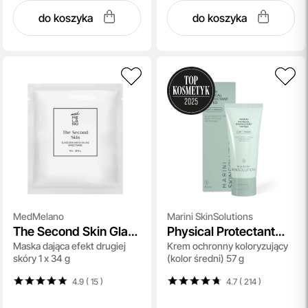
do koszyka
do koszyka
MedMelano
Marini SkinSolutions
The Second Skin Glass
Physical Protectant
Maska dająca efekt drugiej
Krem ochronny koloryzujący
Skin and B-OX-LIKE
Tinted SPF 30 Light To
skóry 1 x 34 g
(kolor średni) 57 g
Effekt Mask
Medium
4.9 ( 15
)
4.7 ( 214
)