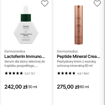
Dermomedica
Dermomedica
Lactoferrin Immuno
Peptide Mineral Cream
Serum dla skóry skłonnej do
Peptydowy krem z wysoką
Booster
SPF 50
trądziku pospolitego,
ochroną mineralną 60 ml
różowatego, trądziku
5.0 ( 13
)
4.8 ( 104
)
grzybiczego oraz ŁZS 30 ml
242,00 zł
275,00 zł
/
30 ml
/
60 ml