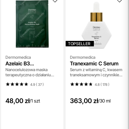
TOPSELLER
Dermomedica
Dermomedica
Azelaic B3
Tranexamic C Serum
Nanocelulozowa maska
Serum z witaminą C, kwasem
Nanocellulose Mask
terapeutyczna o działaniu
traneksamowym i czynnikiem
przeciwzapalnym,
wzrostu 30 ml
4.9 ( 37
)
4.8 ( 178
)
przeciwzaskórnikowym,
seboregulującym i
rozjaśniającym 1 szt
48,00 zł
363,00 zł
/
1 szt
/
30 ml