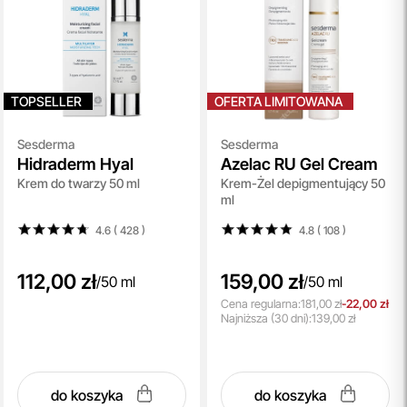
TOPSELLER
OFERTA LIMITOWANA
Sesderma
Sesderma
Hidraderm Hyal
Azelac RU Gel Cream
Krem do twarzy 50 ml
Krem-Żel depigmentujący 50
ml
4.6 ( 428
)
4.8 ( 108
)
112,00 zł
159,00 zł
/
50 ml
/
50 ml
Cena regularna:
181,00 zł
-22,00 zł
Najniższa
(30 dni):
139,00 zł
do koszyka
do koszyka