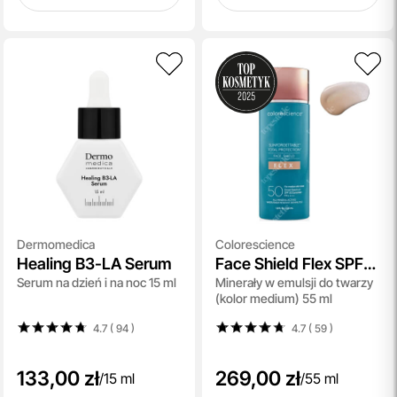
Dermomedica
Colorescience
Healing B3-LA Serum
Face Shield Flex SPF
Serum na dzień i na noc 15 ml
Minerały w emulsji do twarzy
50
(kolor medium) 55 ml
4.7 ( 94
)
4.7 ( 59
)
133,00 zł
269,00 zł
/
15 ml
/
55 ml