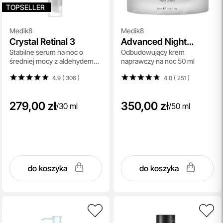
TOPSELLER
Medik8
Medik8
Crystal Retinal 3
Advanced Night
Stabilne serum na noc o
Odbudowujący krem
Restore
średniej mocy z aldehydem
naprawczy na noc 50 ml
retinowym 30 ml
4.9 ( 306
)
4.8 ( 251
)
279,00 zł
350,00 zł
/
30 ml
/
50 ml
do koszyka
do koszyka