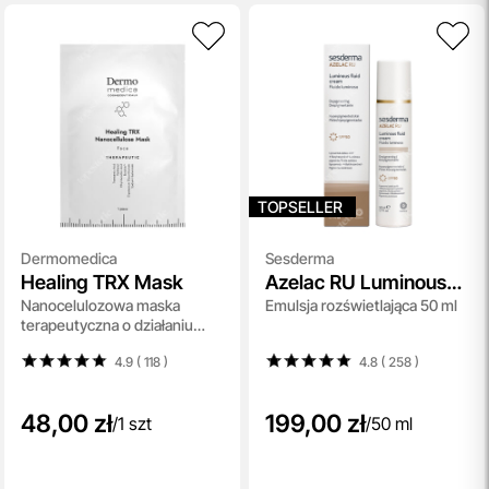
TOPSELLER
Dermomedica
Sesderma
Healing TRX Mask
Azelac RU Luminous
Nanocelulozowa maska
Emulsja rozświetlająca 50 ml
Fluid Cream SPF 50
terapeutyczna o działaniu
gojącym i
4.9 ( 118
)
4.8 ( 258
)
przeciwstarzeniowym 1 szt
48,00 zł
199,00 zł
/
1 szt
/
50 ml