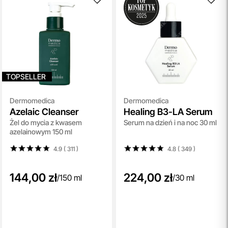
nowoczesnemu magazynowi oraz zaawansowanym
technologicznie systemom IT, zamówienia są zazwyczaj
wysyłane i dostarczane w ciągu zaledwie
24 godzin
od
momentu złożenia.
przeczytaj więcej
Spersonalizowane Próbki
Do wielu zamówień dołączamy starannie dobrane próbki
TOPSELLER
kosmetyków, dopasowane do indywidualnych potrzeb
pielęgnacyjnych. To nasz sposób, by umożliwić Ci
Dermomedica
Dermomedica
Azelaic Cleanser
Healing B3-LA Serum
odkrywanie nowych produktów i doświadczanie
Żel do mycia z kwasem
Serum na dzień i na noc 30 ml
pielęgnacji w najlepszym wydaniu — świadomie, z troską o
azelainowym 150 ml
Ciebie i Twoją skórę.
przeczytaj więcej
4.9 ( 311
)
4.8 ( 349
)
144,00 zł
224,00 zł
/
150 ml
/
30 ml