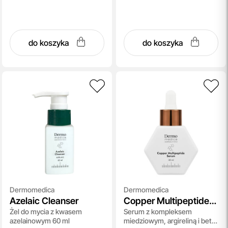
do koszyka
do koszyka
Dermomedica
Dermomedica
Azelaic Cleanser
Copper Multipeptide
Żel do mycia z kwasem
Serum z kompleksem
Serum
azelainowym 60 ml
miedziowym, argireliną i beta-