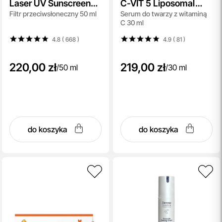
Laser UV Sunscreen
C-VIT 5 Liposomal
Filtr przeciwsłoneczny 50 ml
Serum do twarzy z witaminą
SPF 50+ PA++++
Serum
C 30 ml
4.8 ( 668
)
4.9 ( 81
)
220,00 zł
219,00 zł
/
50 ml
/
30 ml
do koszyka
do koszyka