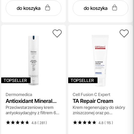
do koszyka
do koszyka
TOPSELLER
TOPSELLER
Dermomedica
Cell Fusion C Expert
Antioxidant Mineral
TA Repair Cream
Przeciwstarzeniowy krem
Krem regenerujący do skóry
Cream SPF 30
antyoksydacyjny z filtrem 60
zniszczonej oraz po
ml
inwazyjnych zabiegach 50 ml
4.8 ( 281
)
4.8 ( 115
)