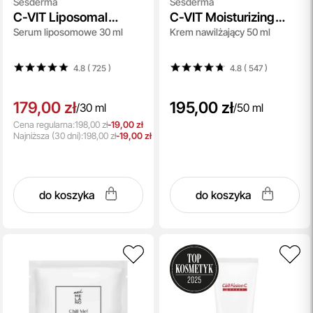
Sesderma
Sesderma
C-VIT Liposomal
C-VIT Moisturizing
Serum liposomowe 30 ml
Krem nawilżający 50 ml
Serum
Facial Cream
4.8 ( 725
)
4.8 ( 547
)
179,00 zł
195,00 zł
/
30 ml
/
50 ml
Cena regularna:
198,00 zł
-19,00 zł
Najniższa
(30 dni):
198,00 zł
-19,00 zł
do koszyka
do koszyka