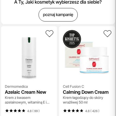
A Ty, Jaki kosmetyk wybierzesz dla siebie?
poznaj kampanię
Dermomedica
Cell Fusion C
Azelaic Cream New
Calming Down Cream
Krem z kwasem
Krem łagodzący do skóry
azelainowym, witaminą E i
wrażliwej 50 ml
heksylorezorcynolem 15 ml
4.8 ( 99
)
4.8 ( 426
)