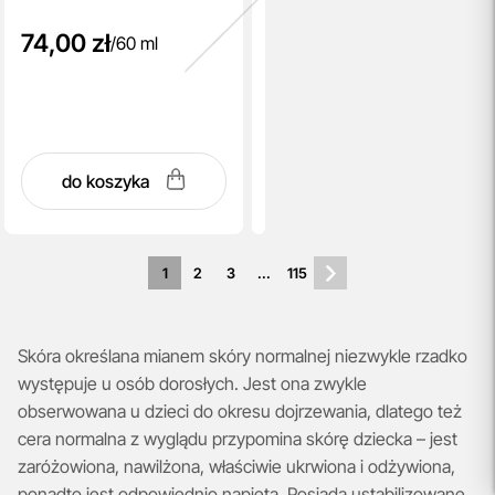
74,00 zł
/
60 ml
do koszyka
1
2
3
...
115
Skóra określana mianem skóry normalnej niezwykle rzadko
występuje u osób dorosłych. Jest ona zwykle
obserwowana u dzieci do okresu dojrzewania, dlatego też
cera normalna z wyglądu przypomina skórę dziecka – jest
zaróżowiona, nawilżona, właściwie ukrwiona i odżywiona,
ponadto jest odpowiednio napięta. Posiada ustabilizowane