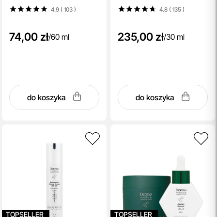
glukanem 30 ml
4.9 ( 103
)
4.8 ( 135
)
74,00 zł
235,00 zł
/
60 ml
/
30 ml
do koszyka
do koszyka
TOPSELLER
TOPSELLER