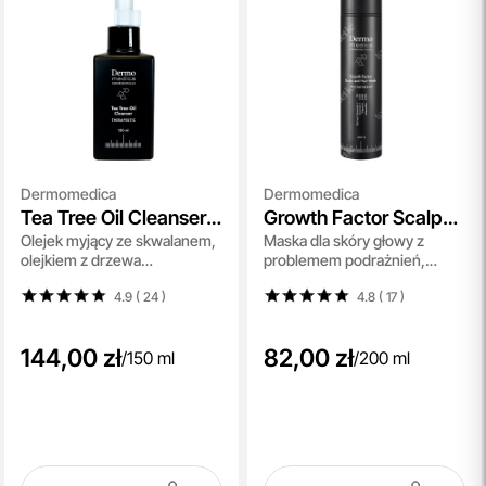
Dermomedica
Dermomedica
Tea Tree Oil Cleanser
Growth Factor Scalp
Olejek myjący ze skwalanem,
Maska dla skóry głowy z
Black Edition
and Hair Mask
olejkiem z drzewa
problemem podrażnień,
herbacianego i olejkiem
suchości, świądu i wypadania
4.9 ( 24
)
4.8 ( 17
)
lawendowym 150 ml
włosów 200 ml
144,00 zł
82,00 zł
/
150 ml
/
200 ml