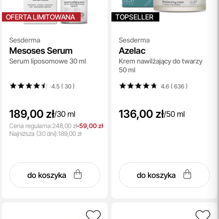
OFERTA LIMITOWANA
TOPSELLER
Sesderma
Sesderma
Mesoses Serum
Azelac
Serum liposomowe 30 ml
Krem nawilżający do twarzy
50 ml
4.5 ( 30
)
4.6 ( 636
)
189,00 zł
136,00 zł
/
30 ml
/
50 ml
Cena regularna:
248,00 zł
-59,00 zł
Najniższa
(30 dni):
189,00 zł
do koszyka
do koszyka