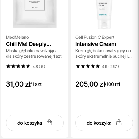
MedMelano
Cell Fusion C Expert
Chill Me! Deeply
Intensive Cream
Maska głęboko nawilżająca
Krem głęboko nawilżający do
Moisturizing Effect
dla skóry zestresowanej 1 szt
skóry ekstremalnie suchej 100
Mask
ml
4.8 ( 6
)
4.9 ( 267
)
31,00 zł
205,00 zł
/
1 szt
/
100 ml
do koszyka
do koszyka