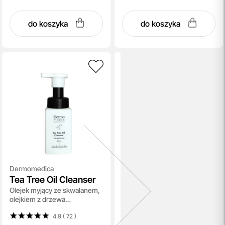
do koszyka
do koszyka
Dermomedica
Tea Tree Oil Cleanser
Olejek myjący ze skwalanem,
olejkiem z drzewa
herbacianego i olejkiem
4.9 ( 72
)
lawendowym 60 ml