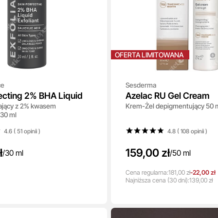
OFERTA LIMITOWANA
ce
Sesderma
ecting 2% BHA Liquid
Azelac RU Gel Cream
zający z 2% kwasem
Krem-Żel depigmentujący 50 
 30 ml
4.6 ( 51
opinii
)
4.8 ( 108
opinii
)
ł
159,00 zł
/
30 ml
/
50 ml
Cena regularna:
181,00 zł
-22,00 zł
Najniższa
cena
(30 dni):
139,00 zł