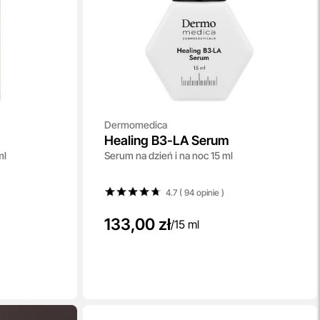
Dermomedica
Healing B3-LA Serum
ml
Serum na dzień i na noc 15 ml
4.7 ( 94
opinie
)
133,00 zł
/
15 ml