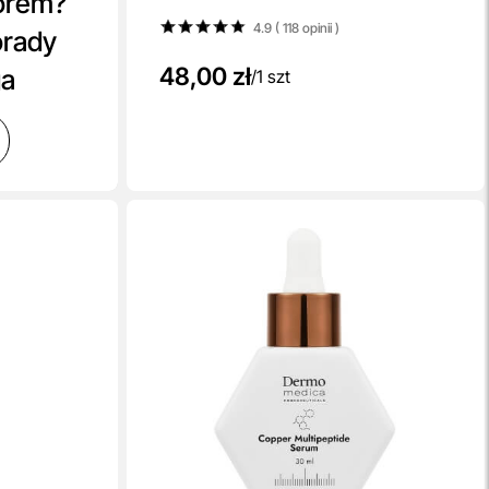
orem?
szt
4.9 ( 118
opinii
)
orady
48,00 zł
ga
/
1 szt