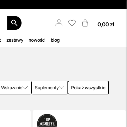
0,00 zł
Porady Kosmetologów
6.
Nowa jakość pielęgnacji z Topestetic!
owego
Skorzystaj z
indywidualnej
t
zestawy
nowości
blog
cza
konsultacji
kosmetologicznej, która
an.
pomoże Ci dobrać idealne produkty
do potrzeb Twojej skóry. Zaufaj
naszym specjalistom i zadbaj o swoją
cerę jak nigdy dotąd!
przeczytaj więcej
Wskazanie
Suplementy
Pokaż wszystkie