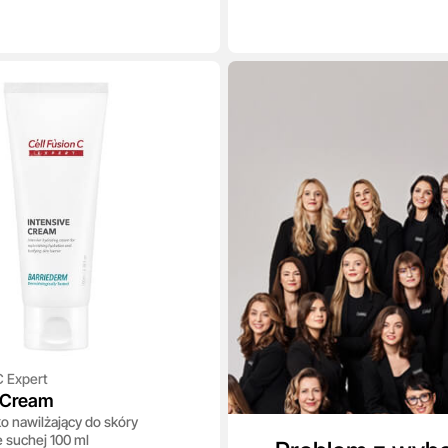
C Expert
e Cream
o nawilżający do skóry
 suchej 100 ml