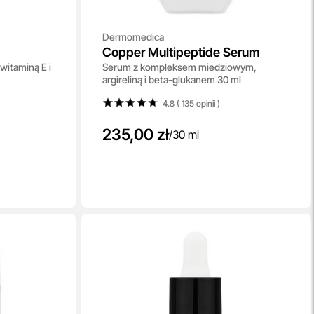
Dermomedica
Copper Multipeptide Serum
itaminą E i
Serum z kompleksem miedziowym,
argireliną i beta-glukanem 30 ml
4.8 ( 135
opinii
)
235,00 zł
/
30 ml