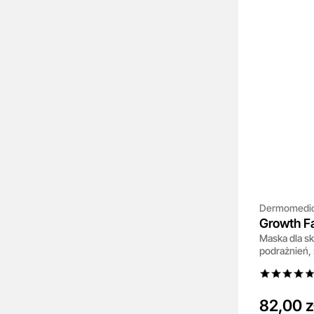
Dermomedi
Growth Fa
Maska dla s
Mask
podrażnień, 
włosów 200
82,00 z