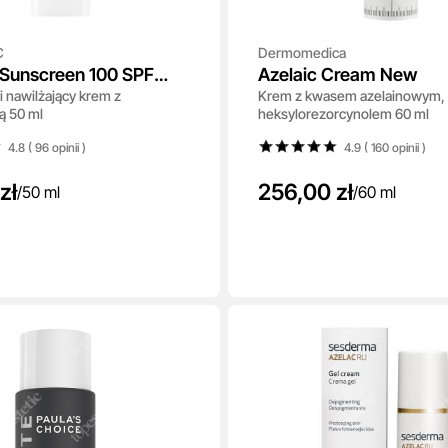
C
Dermomedica
 Sunscreen 100 SPF
Azelaic Cream New
i nawilżający krem z
Krem z kwasem azelainowym, w
 ++++
ą 50 ml
heksylorezorcynolem 60 ml
4.8 ( 96
opinii
)
4.9 ( 160
opinii
)
zł
256,00 zł
/
50 ml
/
60 ml