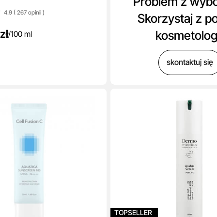
Problem z wyb
4.9 ( 267
opinii
)
Skorzystaj z p
zł
kosmetolo
/
100 ml
skontaktuj się
TOPSELLER