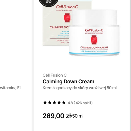
Cell Fusion C
Calming Down Cream
itaminą E i
Krem łagodzący do skóry wrażliwej 50 ml
4.8 ( 426
opinii
)
269,00 zł
/
50 ml