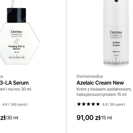
ca
Dermomedica
B3-LA Serum
Azelaic Cream New
eń i na noc 30 ml
Krem z kwasem azelainowym, w
heksylorezorcynolem 15 ml
4.8 ( 349
opinii
)
4.8 ( 99
opinii
)
zł
91,00 zł
/
30 ml
/
15 ml