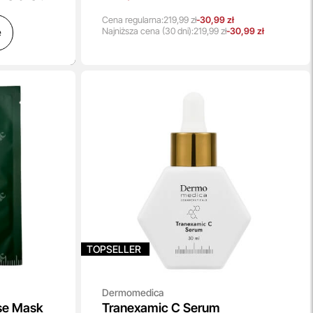
Cena regularna:
219,99 zł
-30,99 zł
ę
Najniższa
cena
(30 dni):
219,99 zł
-30,99 zł
TOPSELLER
Dermomedica
ose Mask
Tranexamic C Serum