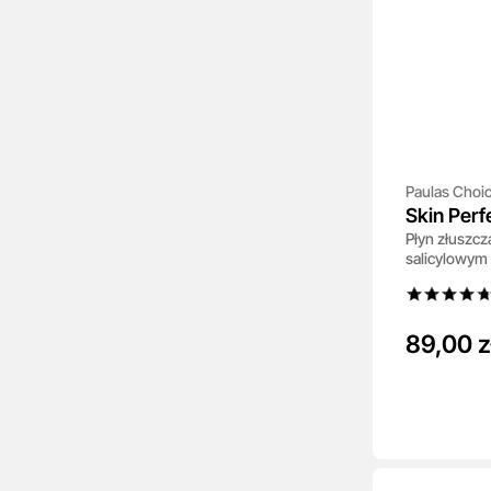
Paulas Choi
Skin Perf
Płyn złuszc
salicylowym
89,00 z