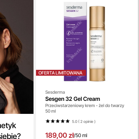
OFERTA LIMITOWANA
Sesderma
Sesgen 32 Gel Cream
Przeciwstarzeniowy krem - żel do twarzy
50 ml
5.0 ( 2
opinie
)
metyk
189,00 zł
siebie?
/
50 ml