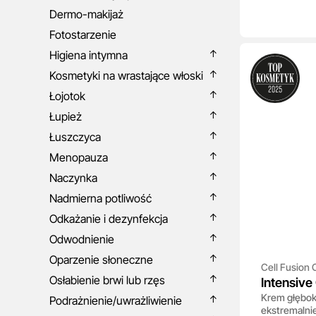
Dermo-makijaż
Fotostarzenie
Higiena intymna
Kosmetyki na wrastające włoski
Łojotok
Łupież
Łuszczyca
Menopauza
Naczynka
Nadmierna potliwość
Odkażanie i dezynfekcja
Odwodnienie
Oparzenie słoneczne
Cell Fusion 
Osłabienie brwi lub rzęs
Intensiv
Krem głębok
Podrażnienie/uwrażliwienie
ekstremalnie