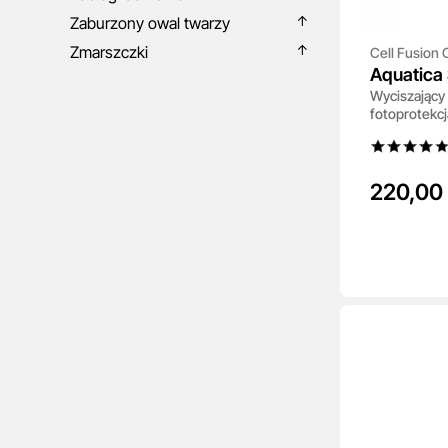
Zaburzony owal twarzy
Zmarszczki
Cell Fusion 
Aquatica
Wyciszający 
50+ / PA
fotoprotekcj
220,00 