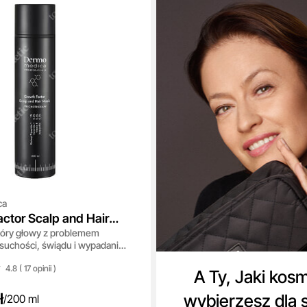
ca
ctor Scalp and Hair
kóry głowy z problemem
suchości, świądu i wypadania
 ml
4.8 ( 17
opinii
)
A Ty, Jaki kos
ł
wybierzesz dla 
/
200 ml