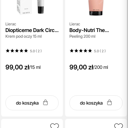
Lierac
Lierac
Diopticerne Dark Circle
Body-Nutri The
Krem pod oczy 15 ml
Peeling 200 ml
Correction Fluid
Resurfacing Scrub
5.0 ( 2
)
5.0 ( 2
)
99,00 zł
99,00 zł
/
15 ml
/
200 ml
do koszyka
do koszyka