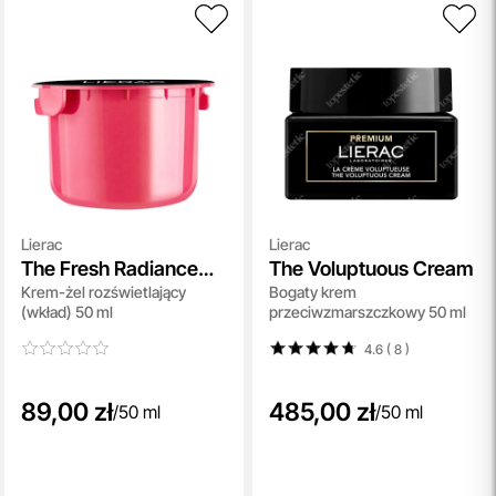
Lierac
Lierac
The Fresh Radiance
The Voluptuous Cream
Krem-żel rozświetlający
Bogaty krem
Gel-Cream Refill
(wkład) 50 ml
przeciwzmarszczkowy 50 ml
4.6 ( 8
)
89,00 zł
485,00 zł
/
50 ml
/
50 ml