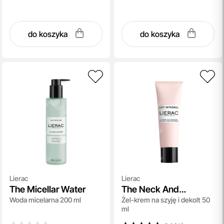
do koszyka
do koszyka
Lierac
Lierac
The Micellar Water
The Neck And
Woda micelarna 200 ml
Żel-krem na szyję i dekolt 50
Decollete Cream
ml