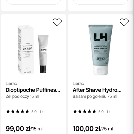
Lierac
Lierac
Dioptipoche Puffiness
After Shave Hydro
Żel pod oczy 15 ml
Balsam po goleniu 75 ml
Correction Gel
Balm
5.0 ( 1
)
5.0 ( 1
)
99,00 zł
100,00 zł
/
15 ml
/
75 ml