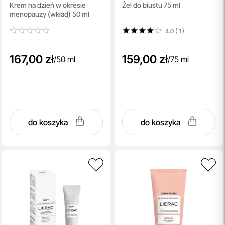
Krem na dzień w okresie
Żel do biustu 75 ml
Menopause Day
Firming Bust Gel
menopauzy (wkład) 50 ml
Cream - Refill
4.0 ( 1
)
167,00 zł
159,00 zł
/
50 ml
/
75 ml
do koszyka
do koszyka