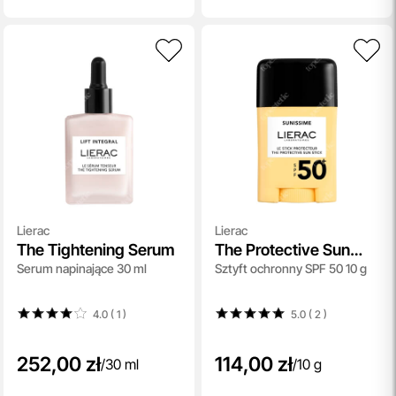
Lierac
Lierac
The Tightening Serum
The Protective Sun
Serum napinające 30 ml
Sztyft ochronny SPF 50 10 g
Stick SPF 50+
4.0 ( 1
)
5.0 ( 2
)
252,00 zł
114,00 zł
/
30 ml
/
10 g