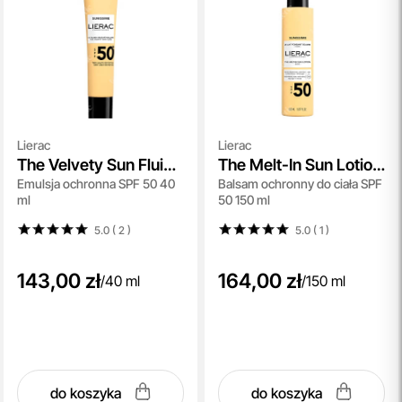
Lierac
Lierac
The Velvety Sun Fluid
The Melt-In Sun Lotion
Emulsja ochronna SPF 50 40
Balsam ochronny do ciała SPF
SPF 50+
SPF 50
ml
50 150 ml
5.0 ( 2
)
5.0 ( 1
)
143,00 zł
164,00 zł
/
40 ml
/
150 ml
do koszyka
do koszyka