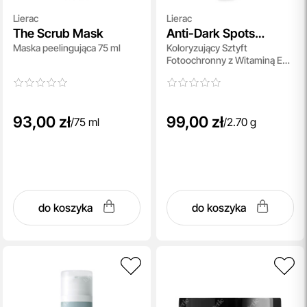
Lierac
Lierac
The Scrub Mask
Anti-Dark Spots
Maska peelingująca 75 ml
Koloryzujący Sztyft
Protocol Tinted Stick
Fotoochronny z Witaminą E
SPF 50
2,7 g
93,00 zł
99,00 zł
/
75 ml
/
2.70 g
do koszyka
do koszyka