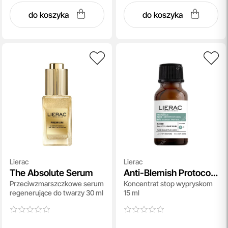
do koszyka
do koszyka
Lierac
Lierac
The Absolute Serum
Anti-Blemish Protocol
Przeciwzmarszczkowe serum
Koncentrat stop wypryskom
Concentrate
regenerujące do twarzy 30 ml
15 ml