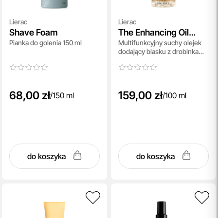
Lierac
Lierac
Shave Foam
The Enhancing Oil
Pianka do golenia 150 ml
Multifunkcyjny suchy olejek
Face Body And Hair
dodający blasku z drobinkami
złota 100 ml
68,00 zł
159,00 zł
/
150 ml
/
100 ml
do koszyka
do koszyka