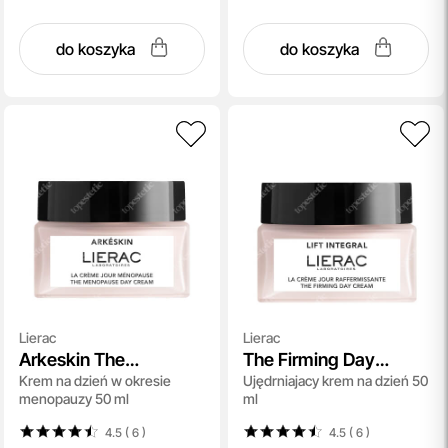
do koszyka
do koszyka
Lierac
Lierac
Arkeskin The
The Firming Day
Krem na dzień w okresie
Ujędrniajacy krem na dzień 50
Menopause Day
Cream
menopauzy 50 ml
ml
Cream
4.5 ( 6
)
4.5 ( 6
)