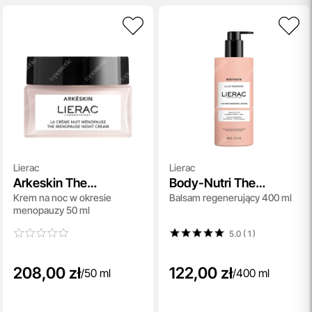
Lierac
Lierac
Arkeskin The
Body-Nutri The
Krem na noc w okresie
Balsam regenerujący 400 ml
Menopause Night
Replenishing Lotion
menopauzy 50 ml
Cream
5.0 ( 1
)
208,00 zł
122,00 zł
/
50 ml
/
400 ml