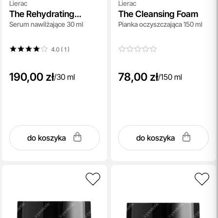
Lierac
Lierac
The Rehydrating
The Cleansing Foam
Serum nawilżające 30 ml
Pianka oczyszczająca 150 ml
Serum
4.0 ( 1
)
190,00 zł
78,00 zł
/
30 ml
/
150 ml
do koszyka
do koszyka