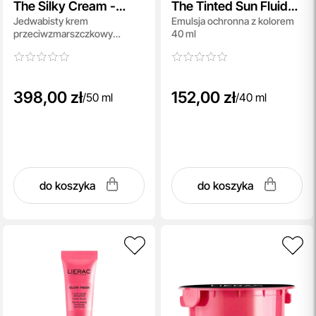
The Silky Cream -
The Tinted Sun Fluid
Jedwabisty krem
Emulsja ochronna z kolorem
Refill
SPF 50+
przeciwzmarszczkowy
40 ml
(wkład) 50 ml
398,00 zł
152,00 zł
/
50 ml
/
40 ml
do koszyka
do koszyka