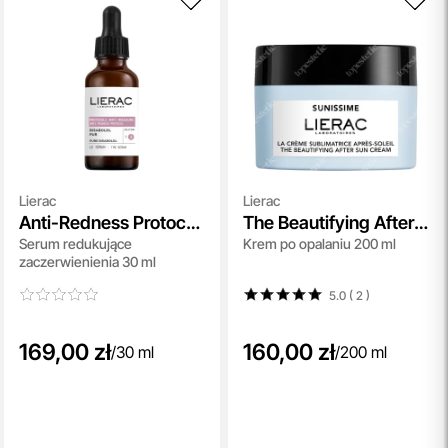
Lierac
Lierac
Anti-Redness Protocol
The Beautifying After
Serum redukujące
Krem po opalaniu 200 ml
The Serum
Sun Cream
zaczerwienienia 30 ml
5.0 ( 2
)
169,00 zł
160,00 zł
/
30 ml
/
200 ml