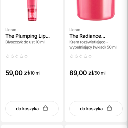
Lierac
Lierac
The Plumping Lip
The Radiance
Błyszczyk do ust 10 ml
Krem rozświetlająco -
Gloss Iced Vanilla
Plumping Cream Refill
wypełniający (wkład) 50 ml
59,00 zł
89,00 zł
/
10 ml
/
50 ml
do koszyka
do koszyka