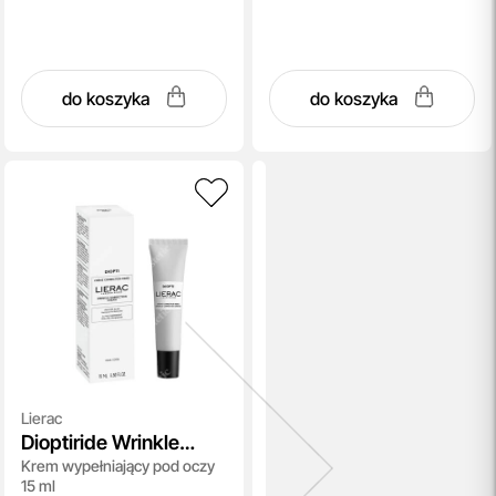
do koszyka
do koszyka
Lierac
Dioptiride Wrinkle
Krem wypełniający pod oczy
Correction Cream
15 ml