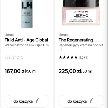
Lierac
Lierac
Fluid Anti - Age Global
The Regenerating
Wszechstronna emulsja 50 ml
Regenerujący krem na noc 50
Night Cream
ml
5.0 ( 1
)
167,00 zł
225,00 zł
/
50 ml
/
50 ml
do koszyka
do koszyka