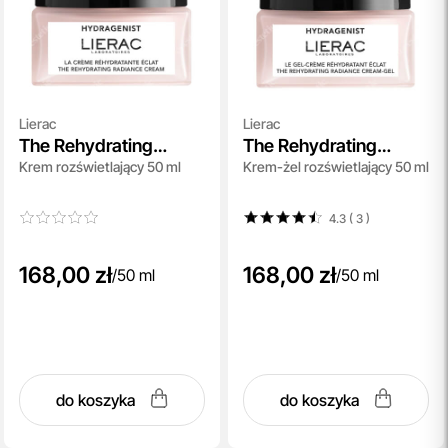
Lierac
Lierac
The Rehydrating
The Rehydrating
Krem rozświetlający 50 ml
Krem-żel rozświetlający 50 ml
Radiance Cream
Radiance Cream-Gel
4.3 ( 3
)
168,00 zł
168,00 zł
/
50 ml
/
50 ml
do koszyka
do koszyka