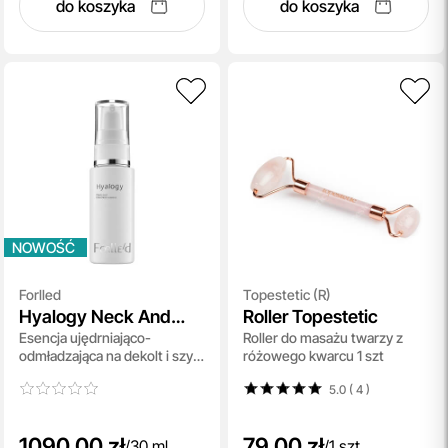
do koszyka
do koszyka
NOWOŚĆ
Forlled
Topestetic (R)
Hyalogy Neck And
Roller Topestetic
Esencja ujędrniająco-
Roller do masażu twarzy z
Decollete Essence
odmładzająca na dekolt i szyję
różowego kwarcu 1 szt
30 ml
5.0 ( 4
)
1090,00 zł
79,00 zł
/
30 ml
/
1 szt