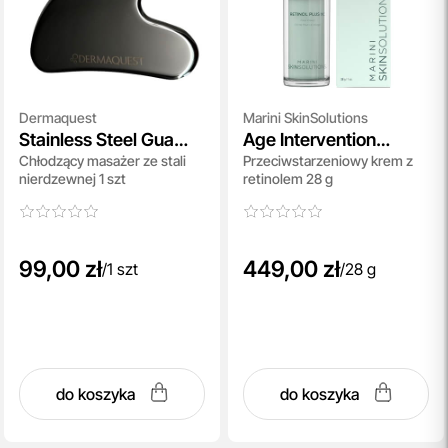
Dermaquest
Marini SkinSolutions
Stainless Steel Gua
Age Intervention
Chłodzący masażer ze stali
Przeciwstarzeniowy krem z
Sha
Retinol Plus XC
nierdzewnej 1 szt
retinolem 28 g
99,00 zł
449,00 zł
/
1 szt
/
28 g
do koszyka
do koszyka