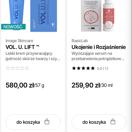
NOWOŚĆ
Image Skincare
BasicLab
VOL. U. LIFT ™
Ukojenie i Rozjaśnienie
Lekki krem przywracający
Wyciszające serum na
jędrność skórze twarzy i szyi
przebarwienia potrądzikowe,
po kuracjach odchudzających
5% kwasu traneksamowego,
5.0 ( 1
)
57 g
2% CICA, peptyd wyciszający
30 ml
580,00 zł
259,90 zł
/
57 g
/
30 ml
do koszyka
do koszyka