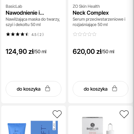
BasicLab
ZO Skin Health
Nawodnienie i
Neck Complex
Nawilżająca maska do twarzy,
Serum przeciwstarzeniowe i
Wygładzenie
szyi i dekoltu 50 ml
rozjaśniające 50 ml
4.5 ( 2
)
124,90 zł
620,00 zł
/
50 ml
/
50 ml
do koszyka
do koszyka