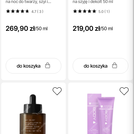
na noc do twarzy, szyi i
na szyję i dekolt 50 ml
dekoltu 50 ml
4.7 ( 3
)
5.0 ( 1
)
269,90 zł
219,00 zł
/
50 ml
/
50 ml
do koszyka
do koszyka