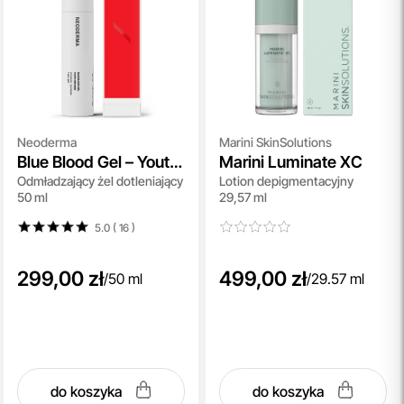
Neoderma
Marini SkinSolutions
Blue Blood Gel – Youth
Marini Luminate XC
Odmładzający żel dotleniający
Lotion depigmentacyjny
Infuser
50 ml
29,57 ml
5.0 ( 16
)
299,00 zł
499,00 zł
/
50 ml
/
29.57 ml
do koszyka
do koszyka