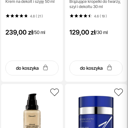
Krem na dekolt i szyję 50 ml
Brązujące kropelki do twarzy,
Factor G
szyi i dekoltu 30 ml
4.8 ( 21
)
4.6 ( 19
)
239,00 zł
129,00 zł
/
50 ml
/
30 ml
do koszyka
do koszyka