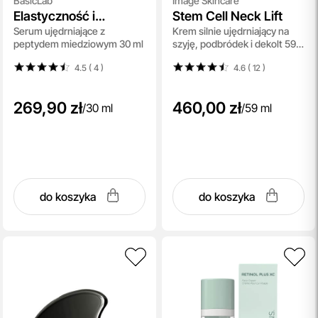
BasicLab
Image Skincare
Elastyczność i
Stem Cell Neck Lift
Serum ujędrniające z
Krem silnie ujędrniający na
Wypełnienie
peptydem miedziowym 30 ml
szyję, podbródek i dekolt 59
ml
4.5 ( 4
)
4.6 ( 12
)
269,90 zł
460,00 zł
/
30 ml
/
59 ml
do koszyka
do koszyka