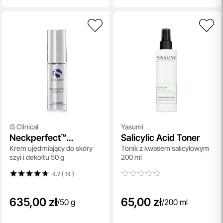
iS Clinical
Yasumi
Neckperfect™
Salicylic Acid Toner
Krem ujędrniający do skóry
Tonik z kwasem salicylowym
Complex
szyi i dekoltu 50 g
200 ml
4.7 ( 14
)
635,00 zł
65,00 zł
/
50 g
/
200 ml