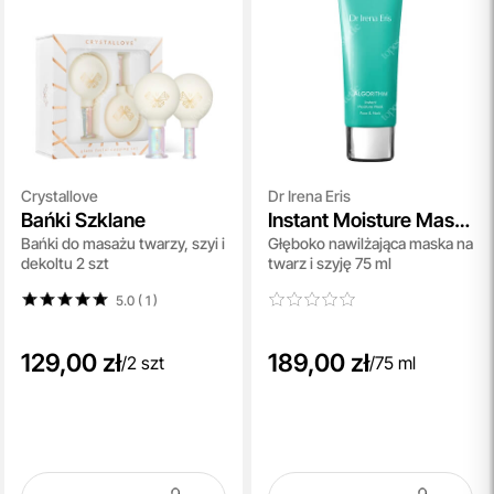
Crystallove
Dr Irena Eris
Bańki Szklane
Instant Moisture Mask
Bańki do masażu twarzy, szyi i
Głęboko nawilżająca maska na
NEW
dekoltu 2 szt
twarz i szyję 75 ml
5.0 ( 1
)
129,00 zł
189,00 zł
/
2 szt
/
75 ml