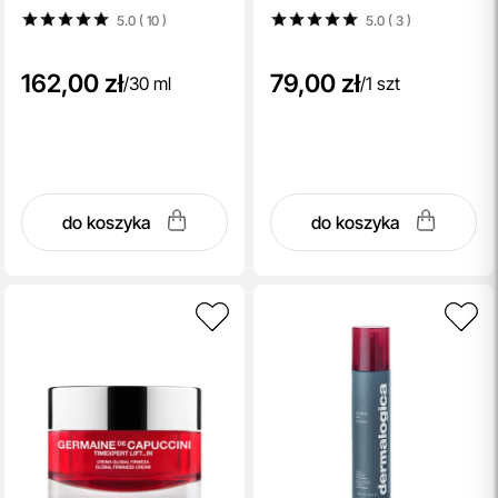
30 ml
5.0 ( 10
)
5.0 ( 3
)
162,00 zł
79,00 zł
/
30 ml
/
1 szt
do koszyka
do koszyka