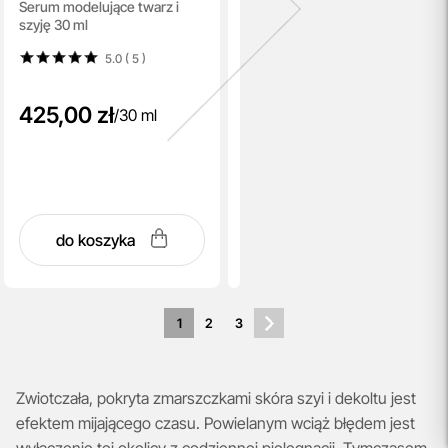
Serum modelujące twarz i
Serum
szyję 30 ml
5.0 ( 5
)
425,00 zł
/
30 ml
do koszyka
1
2
3
Zwiotczała, pokryta zmarszczkami skóra szyi i dekoltu jest
efektem mijającego czasu. Powielanym wciąż błędem jest
wyłączenie tej okolicy z codziennej pielęgnacji. Tymczasem