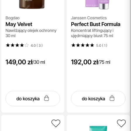
Bogdao
Janssen Cosmetics
May Velvet
Perfect Bust Formula
Nawilżający olejek ochronny
Koncentrat liftingujący i
30 ml
ujędrniający biust 75 ml
4.0 ( 3
)
5.0 ( 1
)
149,00 zł
192,00 zł
/
30 ml
/
75 ml
do koszyka
do koszyka