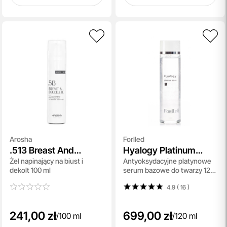
Arosha
Forlled
.513 Breast And
Hyalogy Platinum
Żel napinający na biust i
Antyoksydacyjne platynowe
Decollete
Lotion
dekolt 100 ml
serum bazowe do twarzy 120
ml
4.9 ( 16
)
241,00 zł
699,00 zł
/
100 ml
/
120 ml