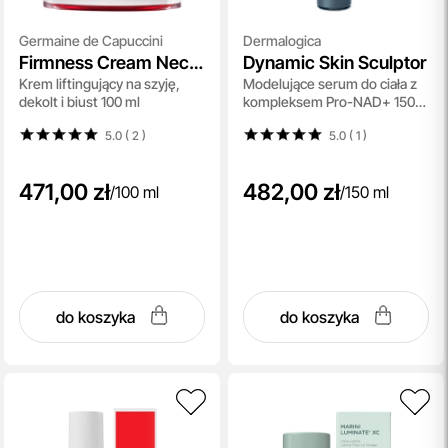
Germaine de Capuccini
Dermalogica
Firmness Cream Neck
Dynamic Skin Sculptor
Krem liftingujący na szyję,
Modelujące serum do ciała z
and Decolletage Bust
dekolt i biust 100 ml
kompleksem Pro-NAD+ 150
ml
5.0 ( 2
)
5.0 ( 1
)
471,00 zł
482,00 zł
/
100 ml
/
150 ml
do koszyka
do koszyka