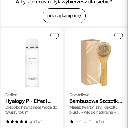
A Ty, Jaki kosmetyk wybierzesz dla siebie?
poznaj kampanię
Forlled
Crystallove
Hyalogy P - Effect
Bambusowa Szczotka
Głęboko nawilżająca woda do
Masaż twarzy, szyi, dekoltu i
Refining Lotion
do Masażu
twarzy 150 ml
biustu - włosie naturalne +
bambus 1 szt
4.9 ( 17
)
1.0 ( 1
)