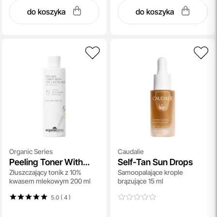
do koszyka
do koszyka
Organic Series
Caudalie
Peeling Toner With
Self-Tan Sun Drops
Złuszczający tonik z 10%
Samoopalające krople
10% Acid
kwasem mlekowym 200 ml
brązujące 15 ml
5.0 ( 4
)