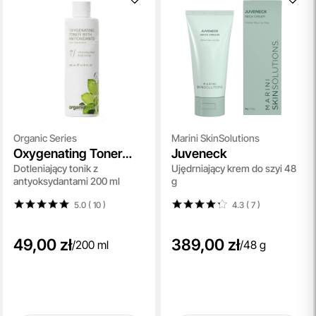
Organic Series
Marini SkinSolutions
Oxygenating Toner
Juveneck
Dotleniający tonik z
Ujędrniający krem do szyi 48
With Antioxidants
antyoksydantami 200 ml
g
5.0 ( 10
)
4.3 ( 7
)
49,00 zł
389,00 zł
/
200 ml
/
48 g