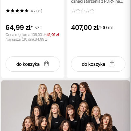
oznaki starzenia z PDRN na
twarz, szyję i dekolt 100 ml
4.7 ( 6
)
64,99 zł
407,00 zł
/
1 szt
/
100 ml
Cena regularna:
106,00 zł
-41,01 zł
Najniższa
(30 dni):
64,99 zł
do koszyka
do koszyka