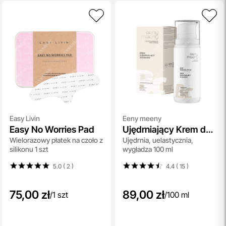
Easy Livin
Eeny meeny
Easy No Worries Pad
Ujędrniający Krem do
Wielorazowy płatek na czoło z
Ujędrnia, uelastycznia,
Biustu
silikonu 1 szt
wygładza 100 ml
5.0 ( 2
)
4.4 ( 15
)
75,00 zł
89,00 zł
/
1 szt
/
100 ml