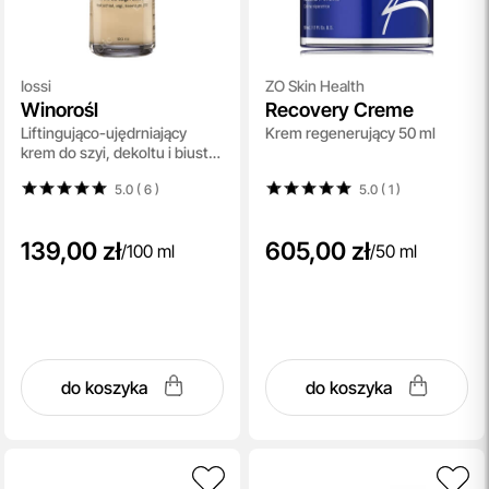
Iossi
ZO Skin Health
Winorośl
Recovery Creme
Liftingująco-ujędrniający
Krem regenerujący 50 ml
krem do szyi, dekoltu i biustu
100 ml
5.0 ( 6
)
5.0 ( 1
)
139,00 zł
605,00 zł
/
100 ml
/
50 ml
do koszyka
do koszyka