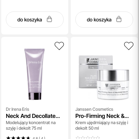
do koszyka
do koszyka
Dr Irena Eris
Janssen Cosmetics
Neck And Decollate
Pro-Firming Neck &
Modelujący koncentrat na
Krem ujędrniający na szyję i
Sculpting Day & Night
Decollete Cream
szyję i dekolt 75 ml
dekolt 50 ml
Concentrate
4.8 ( 4
)