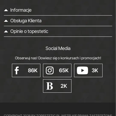
Informacje
Obsługa Klienta
Opinie o topestetic
Social Media
Obserwuj nas! Dowiesz się o konkursach i promocjach!
86K
65K
3K
2K
COPYRIGHT 2026 BY TOPESTETIC.PL
WSZELKIE PRAWA ZASTRZEŻONE