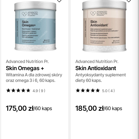
pielęgnacyjnych. To nasz sposób, by umożliwić Ci
odkrywanie nowych produktów i doświadczanie
pielęgnacji w najlepszym wydaniu — świadomie, z troską o
Ciebie i Twoją skórę.
przeczytaj więcej
Darmowa Dostawa i Zwrot
Naszym celem jest zapewnienie błyskawicznej i
efektywnej realizacji zamówień w naszym sklepie. Dzięki
nowoczesnemu magazynowi oraz zaawansowanym
Advanced Nutrition Pr.
Advanced Nutrition Pr.
Skin Omegas +
Skin Antioxidant
technologicznie systemom IT, zamówienia są zazwyczaj
Witamina A dla zdrowej skóry
Antyoksydanty suplement
wysyłane i dostarczane w ciągu zaledwie
24 godzin
od
oraz omega 3 i 6, 60 kaps.
diety 60 kaps.
momentu złożenia.
przeczytaj więcej
4.9 ( 9
)
5.0 ( 4
)
175,00 zł
185,00 zł
/
60 kaps
/
60 kaps