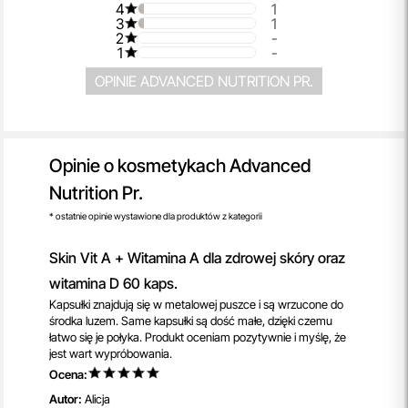
4
1
3
1
2
-
1
-
OPINIE ADVANCED NUTRITION PR.
Opinie o kosmetykach Advanced
Nutrition Pr.
* ostatnie opinie wystawione dla produktów z kategorii
Skin Vit A + Witamina A dla zdrowej skóry oraz
witamina D 60 kaps.
Kapsułki znajdują się w metalowej puszce i są wrzucone do
środka luzem. Same kapsułki są dość małe, dzięki czemu
łatwo się je połyka. Produkt oceniam pozytywnie i myślę, że
jest wart wypróbowania.
Ocena:
Autor:
Alicja