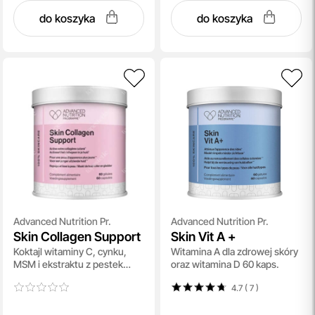
do koszyka
do koszyka
Advanced Nutrition Pr.
Advanced Nutrition Pr.
Skin Collagen Support
Skin Vit A +
Koktajl witaminy C, cynku,
Witamina A dla zdrowej skóry
MSM i ekstraktu z pestek
oraz witamina D 60 kaps.
winogron 60 kaps
4.7 ( 7
)