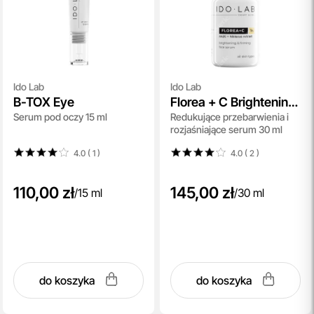
Ido Lab
Ido Lab
B-TOX Eye
Florea + C Brightening
Serum pod oczy 15 ml
Redukujące przebarwienia i
And Firming Face
rozjaśniające serum 30 ml
Serum
4.0 ( 1
)
4.0 ( 2
)
110,00 zł
145,00 zł
/
15 ml
/
30 ml
do koszyka
do koszyka