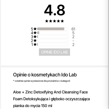
4.8
5
61
4
5
3
2
2
-
1
2
OPINIE IDO LAB
Opinie o kosmetykach Ido Lab
* ostatnie opinie wystawione dla produktów z kategorii
Aloe + Zinc Detoxifying And Cleansing Face
Foam Detoksykująca i głęboko oczyszczająca
pianka do mycia 150 ml