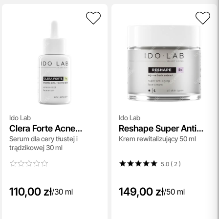
Ido Lab
Ido Lab
Clera Forte Acne
Reshape Super Anti
Serum dla cery tłustej i
Krem rewitalizujący 50 ml
Control Face Serum
Aging Face Cream
trądzikowej 30 ml
5.0 ( 2
)
110,00 zł
149,00 zł
/
30 ml
/
50 ml