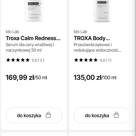
Ido Lab
Ido Lab
Troxa Calm Redness
TROXA Body
Serum dla cery wrażliwej i
Przeciwobrzękowe i
Control Face Serum
Capillaries Control
naczynkowej 50 ml
redukujące widoczność
Body Serum
naczynek serum do ciała 100
5.0 ( 2
)
5.0 ( 1
)
ml
169,99 zł
135,00 zł
/
50 ml
/
100 ml
do koszyka
do koszyka