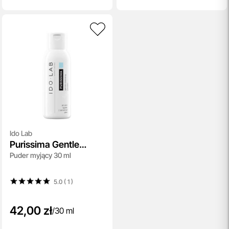
Ido Lab
Purissima Gentle
Puder myjący 30 ml
Cleansing
5.0 ( 1
)
42,00 zł
/
30 ml