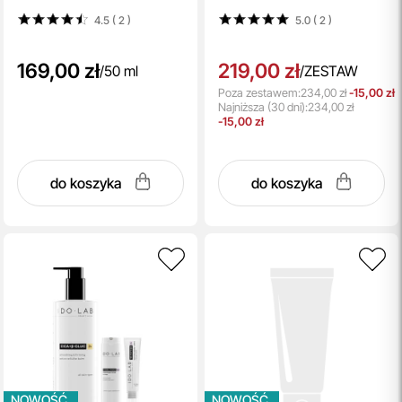
miedziowym 0.3% 50 ml
retinalem 0,03% 50 ml +
Cream
4.5 ( 2
)
5.0 ( 2
)
Krem pod oczy 15 ml
169,00 zł
219,00 zł
/
50 ml
/
ZESTAW
Poza zestawem:
234,00 zł
-15,00 zł
Najniższa
(30 dni):
234,00 zł
-15,00 zł
do koszyka
do koszyka
NOWOŚĆ
NOWOŚĆ