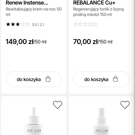
Renew Instense
REBALANCE Cu+
Rewitalizujący krem na noc 50
Regenerujący tonik z lizyną
Overnight Repair Rich
ml
proliną miedzi 150 ml
Cream
3.0 ( 2
)
149,00 zł
70,00 zł
/
50 ml
/
150 ml
do koszyka
do koszyka