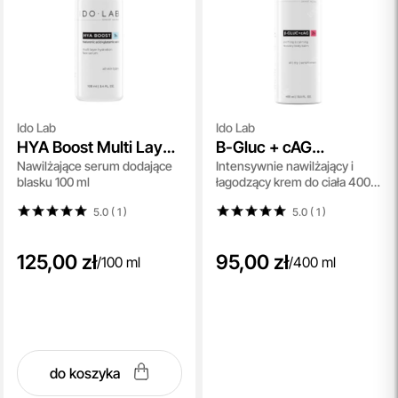
Ido Lab
Ido Lab
HYA Boost Multi Layer
B-Gluc + cAG
Nawilżające serum dodające
Intensywnie nawilżający i
Hydration Face Serum
Recovery Body Balm
blasku 100 ml
łagodzący krem do ciała 400
ml
5.0 ( 1
)
5.0 ( 1
)
125,00 zł
95,00 zł
/
100 ml
/
400 ml
do koszyka