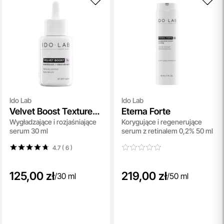
Ido Lab
Ido Lab
Velvet Boost Texture
Eterna Forte
Wygładzające i rozjaśniające
Korygujące i regenerujące
Control Face Serum
serum 30 ml
serum z retinalem 0,2% 50 ml
4.7 ( 6
)
125,00 zł
219,00 zł
/
30 ml
/
50 ml