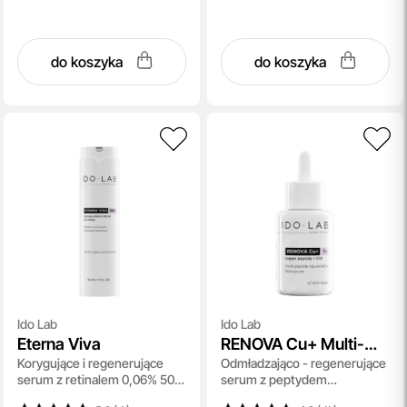
do koszyka
do koszyka
Ido Lab
Ido Lab
Eterna Viva
RENOVA Cu+ Multi-
Korygujące i regenerujące
Odmładzająco - regenerujące
Peptide Rejuvenating
serum z retinalem 0,06% 50
serum z peptydem
Face Serum
ml
miedziowym 30 ml