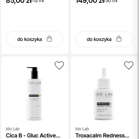
85,00 zł
149,00 zł
/
15 ml
/
50 ml
do koszyka
do koszyka
Ido Lab
Ido Lab
Cica B - Gluc Active
Troxacalm Redness