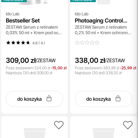
Ido Lab
Ido Lab
Bestseller Set
Photoaging Control
ZESTAW Serum z retinalem
ZESTAW Serum z retinalem
Set
0,03% 50 ml + Krem pod oczy
0,2% 50 ml + Krem ochronno-
15 ml + Balsam
przeciwzmarszczkowy SPF
4.8 ( 4
)
antycellulitowy 400 ml
50+ 50 ml
309,00 zł
338,00 zł
/
ZESTAW
/
ZESTAW
Poza zestawem:
324,00 zł
-15,00 zł
Poza zestawem:
363,99 zł
-25,99 zł
Najniższa
(30 dni):
309,00 zł
Najniższa
(30 dni):
338,00 zł
do koszyka
do koszyka