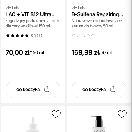
Ido Lab
Ido Lab
LAC + VIT B12 Ultra
B-Sulfena Repairing
Łagodzący podrażnienia tonik
Naprawcze i odbudowujące
Hydrating Active Face
And Restorative Face
dla cery wrażliwej 150 ml
serum do twarzy 50 ml
Toner
Serum
5.0 ( 1
)
70,00 zł
169,99 zł
/
150 ml
/
50 ml
do koszyka
do koszyka