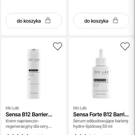
do koszyka
do koszyka
Ido Lab
Ido Lab
Sensa B12 Barrier
Sensa Forte B12 Barrier
Krem naprawczo-
Serum odbudowujące barierę
Repair Face Cream
Repair Face Serum
regeneracyjny dla cery
hydro-lipidową 50 ml
wrażliwej 50 ml