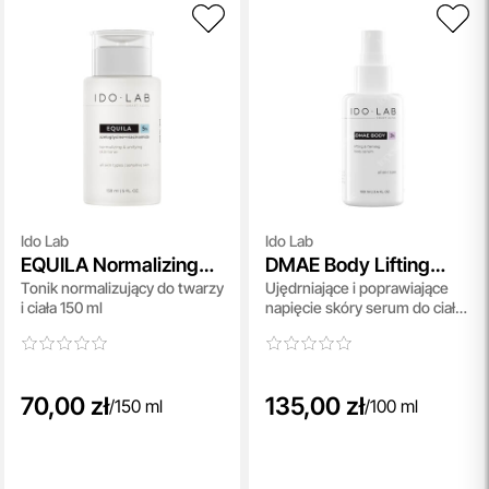
Ido Lab
Ido Lab
EQUILA Normalizing
DMAE Body Lifting
Tonik normalizujący do twarzy
Ujędrniające i poprawiające
And Unifying Skin
And Firming Body
i ciała 150 ml
napięcie skóry serum do ciała
Toner
Serum
100 ml
70,00 zł
135,00 zł
/
150 ml
/
100 ml