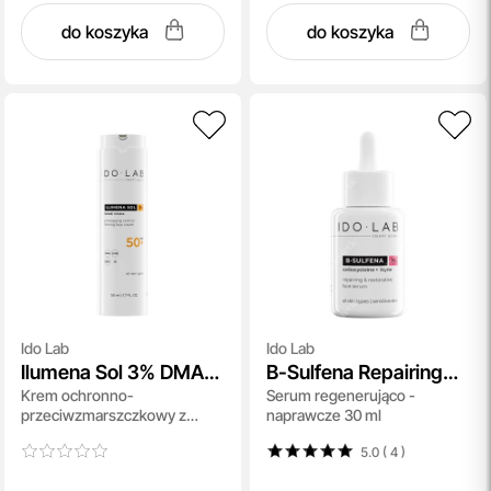
do koszyka
do koszyka
Ido Lab
Ido Lab
Ilumena Sol 3% DMAE
B-Sulfena Repairing
Krem ochronno-
Serum regenerująco -
Citrate Photoaging
And Restorative Face
przeciwzmarszczkowy z
naprawcze 30 ml
Control
Serum
DMAE 3% SPF 50+ 50 ml
5.0 ( 4
)