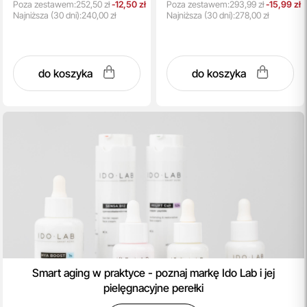
Poza zestawem:
252,50 zł
-12,50 zł
Poza zestawem:
293,99 zł
-15,99 zł
Najniższa
(30 dni):
240,00 zł
Najniższa
(30 dni):
278,00 zł
do koszyka
do koszyka
Smart aging w praktyce - poznaj markę Ido Lab i jej
pielęgnacyjne perełki