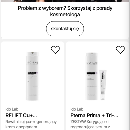
Problem z wyborem? Skorzystaj z porady
kosmetologa
skontaktuj się
Ido Lab
Ido Lab
RELIFT Cu+
Eterna Prima + Tri-
Rewitalizująco-regenerujący
ZESTAW Korygujące i
Revitalizing And
Peptide Eye
krem z peptydem
regenerujące serum z
Restorative Face