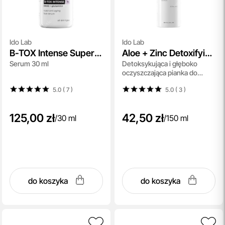
Ido Lab
Ido Lab
B-TOX Intense Super
Aloe + Zinc Detoxifying
Serum 30 ml
Detoksykująca i głęboko
Anti Aging Face Serum
And Cleansing Face
oczyszczająca pianka do
Foam
mycia 150 ml
5.0 ( 7
)
5.0 ( 3
)
125,00 zł
42,50 zł
/
30 ml
/
150 ml
do koszyka
do koszyka