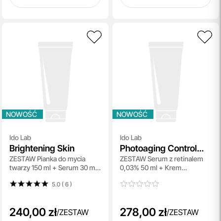
NOWOŚĆ
NOWOŚĆ
Ido Lab
Ido Lab
Brightening Skin
Photoaging Control
ZESTAW Pianka do mycia
ZESTAW Serum z retinalem
Set
twarzy 150 ml + Serum 30 ml
0,03% 50 ml + Krem
+ Krem pod oczy 15 ml
ochronno-
5.0 ( 6
)
przeciwzmarszczkowy SPF
50+ 50 ml
240,00 zł
278,00 zł
/
ZESTAW
/
ZESTAW