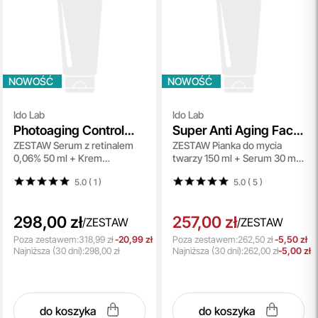
NOWOŚĆ
NOWOŚĆ
Ido Lab
Ido Lab
Photoaging Control
Super Anti Aging Face
ZESTAW Serum z retinalem
ZESTAW Pianka do mycia
Set
Set
0,06% 50 ml + Krem
twarzy 150 ml + Serum 30 ml
ochronno-
+ Krem pod oczy 15 ml
5.0 ( 1
)
5.0 ( 5
)
przeciwzmarszczkowy SPF
50+ 50 ml
298,00 zł
257,00 zł
/
ZESTAW
/
ZESTAW
Poza zestawem:
318,99 zł
-20,99 zł
Poza zestawem:
262,50 zł
-5,50 zł
Najniższa
(30 dni):
298,00 zł
Najniższa
(30 dni):
262,00 zł
-5,00 zł
do koszyka
do koszyka