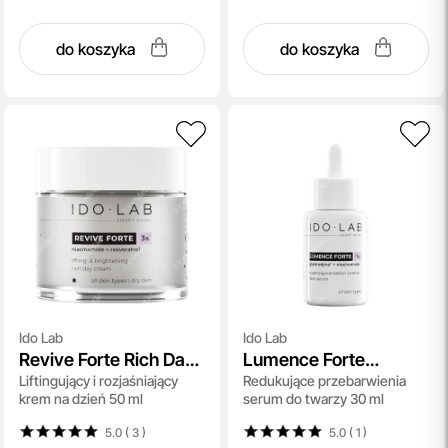
do koszyka
do koszyka
Ido Lab
Ido Lab
Revive Forte Rich Day
Lumence Forte
Liftingujący i rozjaśniający
Redukujące przebarwienia
Cream
Hyperpigmentation
krem na dzień 50 ml
serum do twarzy 30 ml
Control Face Serum
5.0 ( 3
)
5.0 ( 1
)