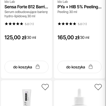
Ido Lab
Ido Lab
Sensa Forte B12 Barrier
PYa + HIB 5% Peeling
Serum odbudowujące barierę
Peeling 30 ml
Repair Face Serum
Formula
hydro-lipidową 30 ml
5.0 ( 1
)
5.0 ( 1
)
125,00 zł
165,00 zł
/
30 ml
/
30 ml
do koszyka
do koszyka