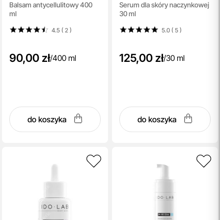
Balsam antycellulitowy 400
Serum dla skóry naczynkowej
Cellulite Balm
Control Face Serum
ml
30 ml
4.5 ( 2
)
5.0 ( 5
)
90,00 zł
125,00 zł
/
400 ml
/
30 ml
do koszyka
do koszyka