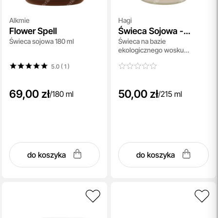
Alkmie
Hagi
Flower Spell
Świeca Sojowa -
Świeca sojowa 180 ml
Świeca na bazie
Malinowy Chruśniak
ekologicznego wosku
sojowego - Malinowy
5.0 ( 1
)
Chruśniak 215 ml
69,00 zł
50,00 zł
/
180 ml
/
215 ml
do koszyka
do koszyka