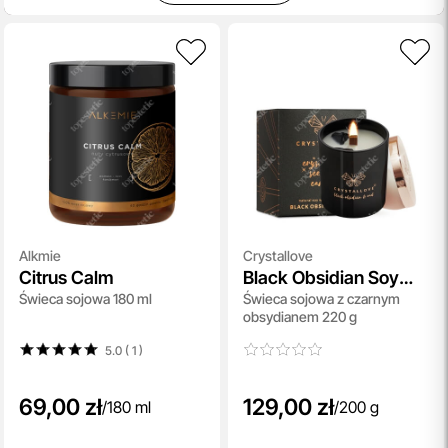
Alkmie
Crystallove
Citrus Calm
Black Obsidian Soy
Świeca sojowa 180 ml
Świeca sojowa z czarnym
Candle & Oud
obsydianem 220 g
5.0 ( 1
)
69,00 zł
129,00 zł
/
180 ml
/
200 g