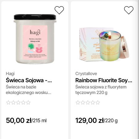
Hagi
Crystallove
Świeca Sojowa -
Rainbow Fluorite Soy
Świeca na bazie
Świeca sojowa z fluorytem
Wakacje na Bali
Candle & Champagne
ekologicznego wosku
tęczowym 220 g
sojowego - Wakacje na Bali
215 ml
50,00 zł
129,00 zł
/
215 ml
/
220 g