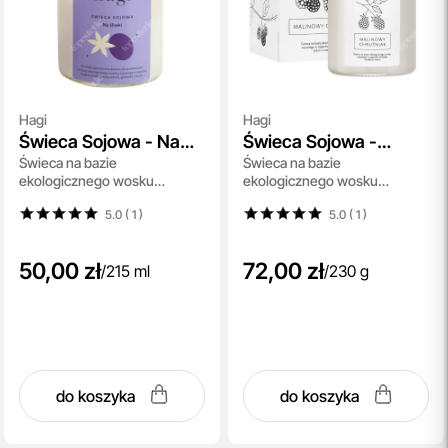
Hagi
Hagi
Świeca Sojowa - Na
Świeca Sojowa -
Świeca na bazie
Świeca na bazie
Śliwki
Malinowy Chruśniak
ekologicznego wosku
ekologicznego wosku
sojowego - Na Śliwki 215 ml
sojowego 230 g
5.0 ( 1
)
5.0 ( 1
)
50,00 zł
72,00 zł
/
215 ml
/
230 g
do koszyka
do koszyka