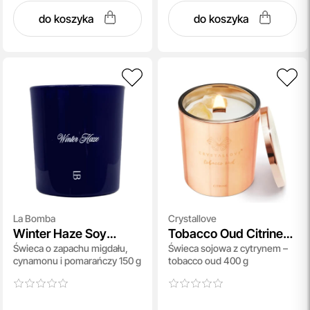
do koszyka
do koszyka
La Bomba
Crystallove
Winter Haze Soy
Tobacco Oud Citrine
Świeca o zapachu migdału,
Świeca sojowa z cytrynem –
Candle
Soy Candle
cynamonu i pomarańczy 150 g
tobacco oud 400 g