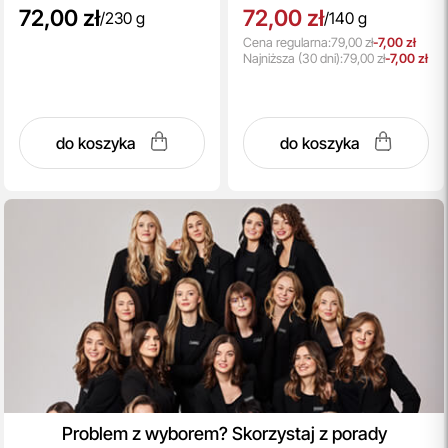
72,00 zł
72,00 zł
/
230 g
/
140 g
Cena regularna:
79,00 zł
-7,00 zł
Najniższa
(30 dni):
79,00 zł
-7,00 zł
do koszyka
do koszyka
Problem z wyborem? Skorzystaj z porady