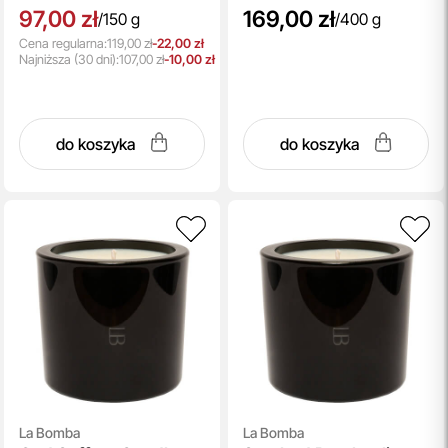
97,00 zł
169,00 zł
/
150 g
/
400 g
Cena regularna:
119,00 zł
-22,00 zł
Najniższa
(30 dni):
107,00 zł
-10,00 zł
do koszyka
do koszyka
La Bomba
La Bomba