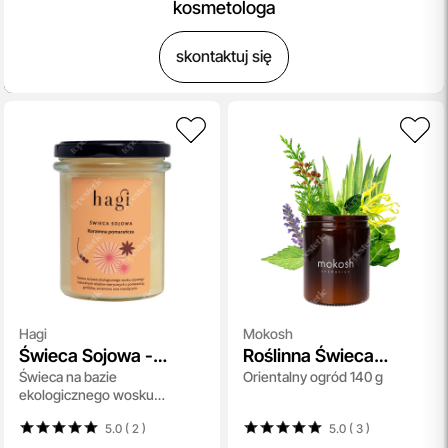
kosmetologa
skontaktuj się
Hagi
Mokosh
Świeca Sojowa -
Roślinna Świeca
Świeca na bazie
Orientalny ogród 140 g
Korzenna Pomarańcza
Sojowa
ekologicznego wosku
sojowego - Korzenna
5.0 ( 2
)
5.0 ( 3
)
Pomarańcza 215 ml