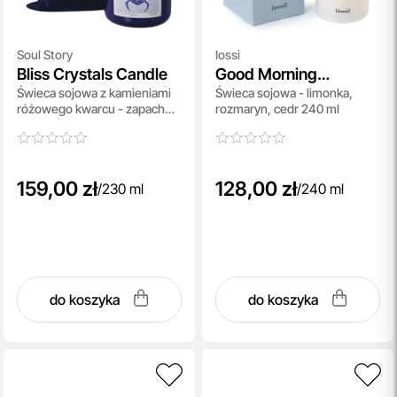
Soul Story
Iossi
Bliss Crystals Candle
Good Morning
Świeca sojowa z kamieniami
Świeca sojowa - limonka,
Beautiful
różowego kwarcu - zapach
rozmaryn, cedr 240 ml
kardamonu, paczuli i lawendy
230 ml
159,00 zł
128,00 zł
/
230 ml
/
240 ml
do koszyka
do koszyka