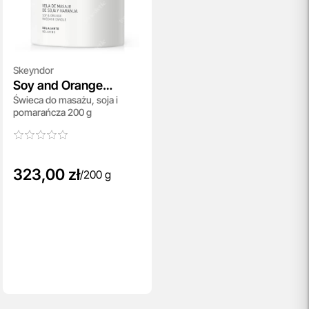
Skeyndor
Soy and Orange
Świeca do masażu, soja i
Massage Candle
pomarańcza 200 g
323,00 zł
/
200 g