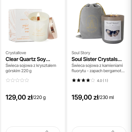
Crystallove
Soul Story
Clear Quartz Soy
Soul Sister Crystals
Świeca sojowa z krysztalem
Świeca sojowa z kamieniami
Candle & Bergamot
Candle
górskim 220 g
fluorytu - zapach bergamotki,
mandarynki i liści pomarańczy
4.0 ( 1
)
230 ml
129,00 zł
159,00 zł
/
220 g
/
230 ml