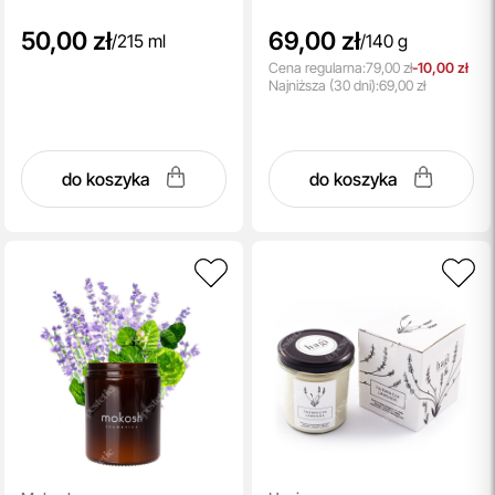
50,00 zł
69,00 zł
/
215 ml
/
140 g
Cena regularna:
79,00 zł
-10,00 zł
Najniższa
(30 dni):
69,00 zł
do koszyka
do koszyka