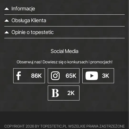
Informacje
Obsługa Klienta
Opinie o topestetic
Social Media
Obserwuj nas! Dowiesz się o konkursach i promocjach!
86K
65K
3K
2K
COPYRIGHT 2026 BY TOPESTETIC.PL
WSZELKIE PRAWA ZASTRZEŻONE