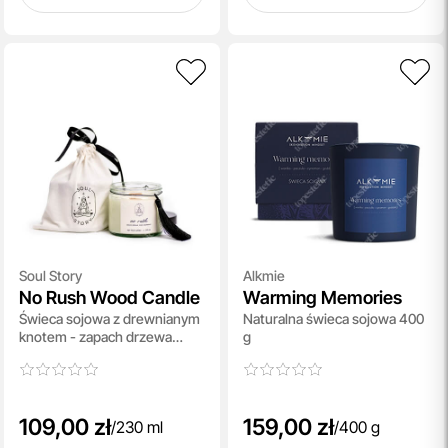
Soul Story
Alkmie
No Rush Wood Candle
Warming Memories
Świeca sojowa z drewnianym
Naturalna świeca sojowa 400
knotem - zapach drzewa
g
różanego, cedru i grapefruita
230 ml
109,00 zł
159,00 zł
/
230 ml
/
400 g