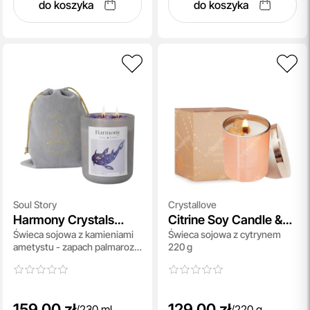
do koszyka
do koszyka
Soul Story
Crystallove
Harmony Crystals
Citrine Soy Candle &
Świeca sojowa z kamieniami
Świeca sojowa z cytrynem
Candle
White Tea
ametystu - zapach palmarozy,
220 g
geranium oraz drzewa
różanego 230 ml
159,00 zł
129,00 zł
/
230 ml
/
220 g