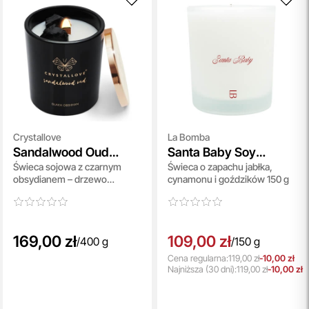
Crystallove
La Bomba
Sandalwood Oud
Santa Baby Soy
Świeca sojowa z czarnym
Świeca o zapachu jabłka,
Black Obsidian Soy
Candle
obsydianem – drzewo
cynamonu i goździków 150 g
Candle
sandałowe oud 400 g
169,00 zł
109,00 zł
/
400 g
/
150 g
Cena regularna:
119,00 zł
-10,00 zł
Najniższa
(30 dni):
119,00 zł
-10,00 zł