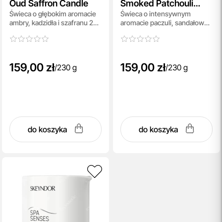
Oud Saffron Candle
Smoked Patchouli
Świeca o głębokim aromacie
Świeca o intensywnym
Candle
ambry, kadzidła i szafranu 230
aromacie paczuli, sandałowca
g
i wetiweru 230 g
159,00 zł
159,00 zł
/
230 g
/
230 g
do koszyka
do koszyka