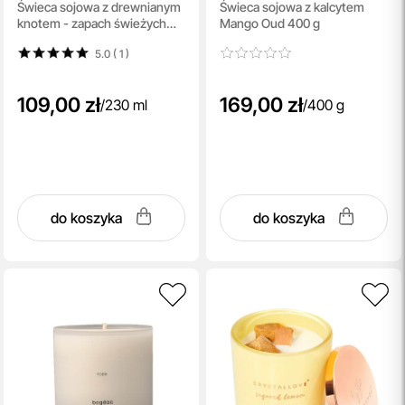
Świeca sojowa z drewnianym
Świeca sojowa z kalcytem
Candle
knotem - zapach świeżych
Mango Oud 400 g
ziół z nutą cytrusów 230 ml
5.0 ( 1
)
109,00 zł
169,00 zł
/
230 ml
/
400 g
do koszyka
do koszyka