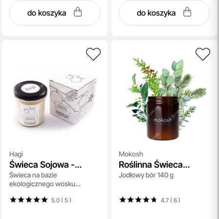
do koszyka
do koszyka
Hagi
Mokosh
Świeca Sojowa -
Roślinna Świeca
Świeca na bazie
Jodłowy bór 140 g
Korzenna Pomarańcza
Sojowa
ekologicznego wosku
sojowego - Korzena
5.0 ( 5
)
4.7 ( 6
)
Pomarańcza 230 g