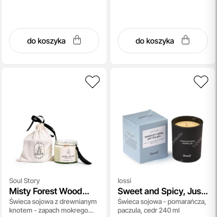
do koszyka
do koszyka
Soul Story
Iossi
Misty Forest Wood
Sweet and Spicy, Just
Świeca sojowa z drewnianym
Świeca sojowa - pomarańcza,
Candle
Like You
knotem - zapach mokrego
paczula, cedr 240 ml