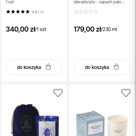
1 szt
labradorytu - zapach palo
santo, kadzidła oraz cedru
5.0 ( 1
)
230 ml
340,00 zł
179,00 zł
/
1 szt
/
230 ml
do koszyka
do koszyka