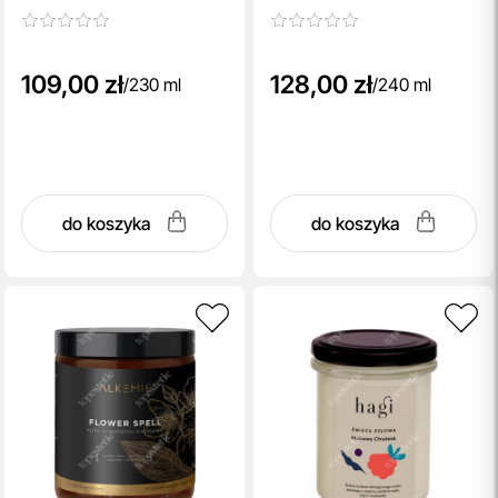
drewna, mchu i igliwia 230 ml
109,00 zł
128,00 zł
/
230 ml
/
240 ml
do koszyka
do koszyka