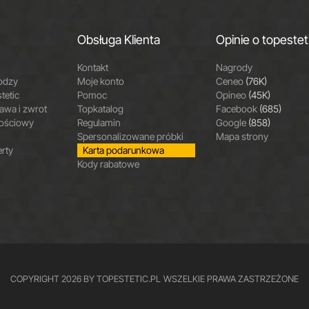
Obsługa Klienta
Opinie o topestet
Kontakt
Nagrody
odzy
Moje konto
Ceneo
(76K)
tetic
Pomoc
Opineo
(45K)
wa i zwrot
Topkatalog
Facebook
(685)
nościowy
Regulamin
Google
(858)
Spersonalizowane próbki
Mapa strony
erty
Karta podarunkowa
Kody rabatowe
COPYRIGHT 2026 BY TOPESTETIC.PL
WSZELKIE PRAWA ZASTRZEŻONE