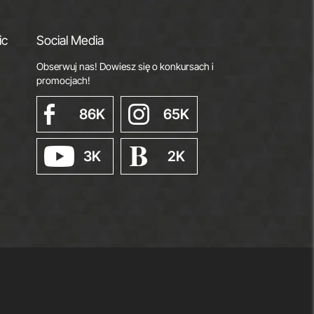
ic
Social Media
Obserwuj nas! Dowiesz się o konkursach i
promocjach!
86K
65K
3K
2K