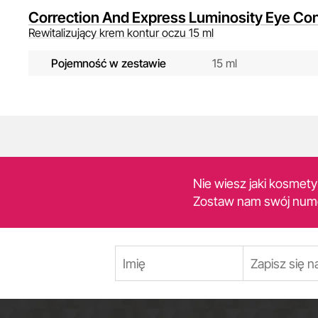
Correction And Express Luminosity Eye Co
Rewitalizujący krem kontur oczu 15 ml
Pojemność w zestawie
15 ml
Nie wiesz jaki kosmet
Zostaw nam swój num