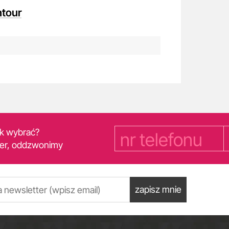
ntour
yk wybrać?
er, oddzwonimy
zapisz mnie