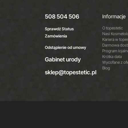
508 504 506
Informacje
O topestetic
Sprawdź Status
Nasi Kosmetol
Zamówienia
Kariera w topes
Darmowa dosta
Odstąpienie od umowy
Program lojal
Krótka data
Gabinet urody
Wycofane z of
Blog
sklep@topestetic.pl