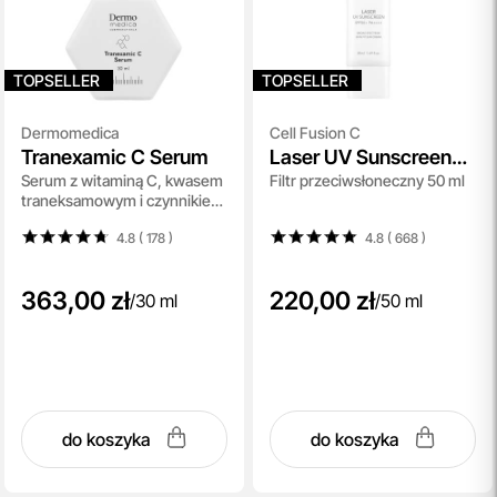
TOPSELLER
TOPSELLER
Dermomedica
Cell Fusion C
Tranexamic C Serum
Laser UV Sunscreen
Serum z witaminą C, kwasem
Filtr przeciwsłoneczny 50 ml
SPF 50+ PA++++
traneksamowym i czynnikiem
wzrostu 30 ml
4.8 ( 178
)
4.8 ( 668
)
363,00 zł
220,00 zł
/
30 ml
/
50 ml
do koszyka
do koszyka