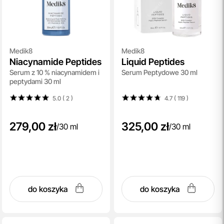
Medik8
Medik8
Niacynamide Peptides
Liquid Peptides
Serum z 10 % niacynamidem i
Serum Peptydowe 30 ml
peptydami 30 ml
5.0 ( 2
)
4.7 ( 119
)
279,00 zł
325,00 zł
/
30 ml
/
30 ml
do koszyka
do koszyka