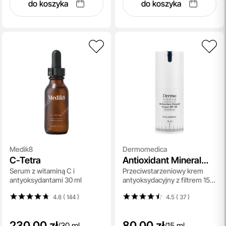
do koszyka
do koszyka
Medik8
Dermomedica
C-Tetra
Antioxidant Mineral
Serum z witaminą C i
Przeciwstarzeniowy krem
Cream SPF 30
antyoksydantami 30 ml
antyoksydacyjny z filtrem 15
ml
4.8 ( 144
)
4.5 ( 37
)
230,00 zł
80,00 zł
/
30 ml
/
15 ml