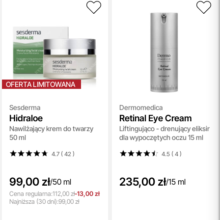
OFERTA LIMITOWANA
Sesderma
Dermomedica
Hidraloe
Retinal Eye Cream
Nawilżający krem do twarzy
Liftingująco - drenujący eliksir
50 ml
dla wypoczętych oczu 15 ml
4.7 ( 42
)
4.5 ( 4
)
99,00 zł
235,00 zł
/
50 ml
/
15 ml
Cena regularna:
112,00 zł
-13,00 zł
Najniższa
(30 dni):
99,00 zł