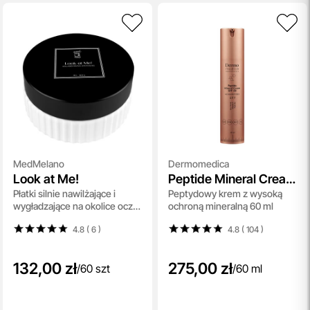
MedMelano
Dermomedica
Look at Me!
Peptide Mineral Cream
Płatki silnie nawilżające i
Peptydowy krem z wysoką
SPF 50
wygładzające na okolice oczu
ochroną mineralną 60 ml
60 szt
4.8 ( 6
)
4.8 ( 104
)
132,00 zł
275,00 zł
/
60 szt
/
60 ml