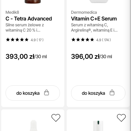
Medik8
Dermomedica
C - Tetra Advanced
Vitamin C+E Serum
Silne serum żelowe z
Serum z witaminą C,
witaminą C 20 % i
Argireliną®, witaminą E i
fitoegzosomami 30 ml
kwasem ferulowym 30ml
4.9 ( 17
)
4.9 ( 174
)
393,00 zł
396,00 zł
/
30 ml
/
30 ml
do koszyka
do koszyka