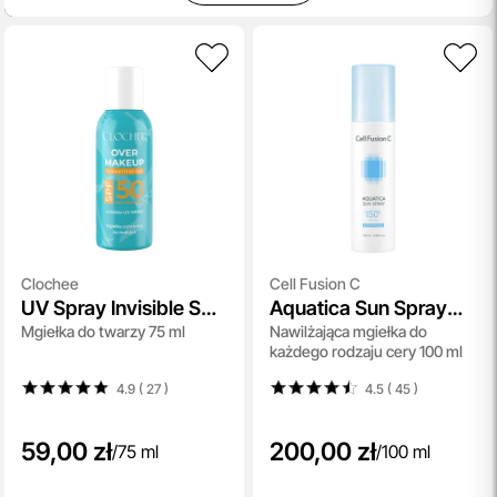
Clochee
Cell Fusion C
UV Spray Invisible SPF
Aquatica Sun Spray
Mgiełka do twarzy 75 ml
Nawilżająca mgiełka do
50
SPF50+/PA ++++
każdego rodzaju cery 100 ml
4.9 ( 27
)
4.5 ( 45
)
59,00 zł
200,00 zł
/
75 ml
/
100 ml