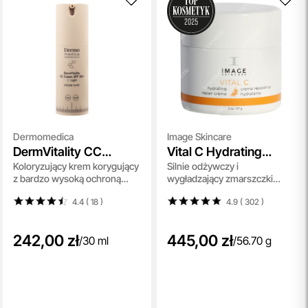
Dermomedica
Image Skincare
DermVitality CC
Vital C Hydrating
Koloryzujący krem korygujący
Silnie odżywczy i
Cream SPF 50
Repair Creme
z bardzo wysoką ochroną
wygładzający zmarszczki
UVA/UVB i właściwościami
krem z 20% wit. A,C i E 56,7 g
4.4 ( 18
)
4.9 ( 302
)
pielęgnacyjnymi (kolor Light)
30 ml
242,00 zł
445,00 zł
/
30 ml
/
56.70 g