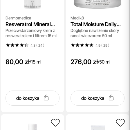
Dermomedica
Medik8
Resveratrol Mineral
Total Moisture Daily
Przeciwstarzeniowy krem z
Dogłębne nawilżenie skóry
Cream SPF 30
Facial Cream
resweratrolem i filtrem 15 ml
rano i wieczorem 50 ml
4.3 ( 24
)
4.9 ( 29
)
80,00 zł
276,00 zł
/
15 ml
/
50 ml
do koszyka
do koszyka