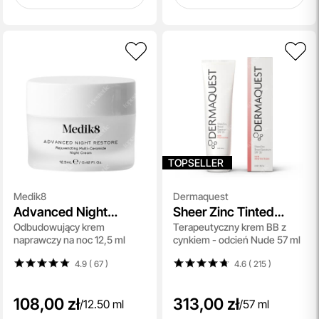
TOPSELLER
Medik8
Dermaquest
Advanced Night
Sheer Zinc Tinted
Odbudowujący krem
Terapeutyczny krem BB z
Restore
Broad Spectrum SPF
naprawczy na noc 12,5 ml
cynkiem - odcień Nude 57 ml
30
4.9 ( 67
)
4.6 ( 215
)
108,00 zł
313,00 zł
/
12.50 ml
/
57 ml