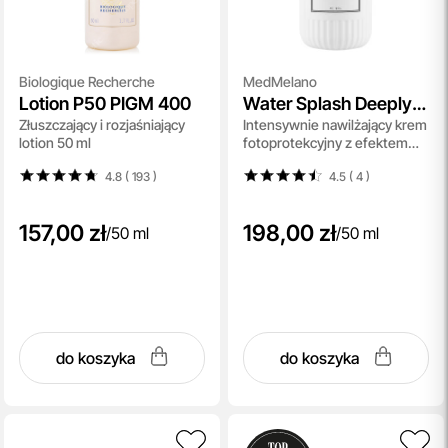
Biologique Recherche
MedMelano
Lotion P50 PIGM 400
Water Splash Deeply
Złuszczający i rozjaśniający
Intensywnie nawilżający krem
Cooling Sunscreen
lotion 50 ml
fotoprotekcyjny z efektem
SPF50+ PA ++++
chłodzenia 50 ml
4.8 ( 193
)
4.5 ( 4
)
157,00 zł
198,00 zł
/
50 ml
/
50 ml
do koszyka
do koszyka