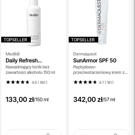
TOPSELLER
TOPSELLER
Medik8
Dermaquest
Daily Refresh
SunArmor SPF 50
Nawadniający tonik bez
Peptydowo-
Balancing Toner
zawartości alkoholu 150 ml
przeciwstarzeniowy krem z
najwyższą ochroną mineralną
4.6 ( 180
)
4.7 ( 181
)
57 ml
133,00 zł
342,00 zł
/
150 ml
/
57 ml