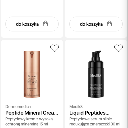
do koszyka
do koszyka
Dermomedica
Medik8
Peptide Mineral Cream
Liquid Peptides
Peptydowy krem z wysoką
Peptydowe serum silnie
SPF 50
Advanced MP
ochroną mineralną 15 ml
redukujące zmarszczki 30 ml