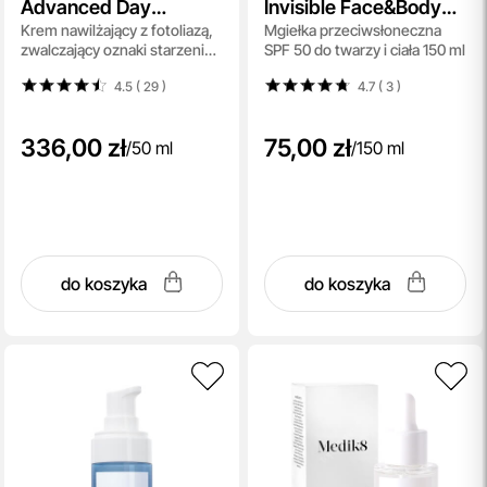
Advanced Day
Invisible Face&Body
Krem nawilżający z fotoliazą,
Mgiełka przeciwsłoneczna
Ultimate Protect SPF
UV Spray SPF 50
zwalczający oznaki starzenia
SPF 50 do twarzy i ciała 150 ml
50+ PA++++
skóry, SPF 50+ PA++++ 50 ml
4.5 ( 29
)
4.7 ( 3
)
336,00 zł
75,00 zł
/
50 ml
/
150 ml
do koszyka
do koszyka