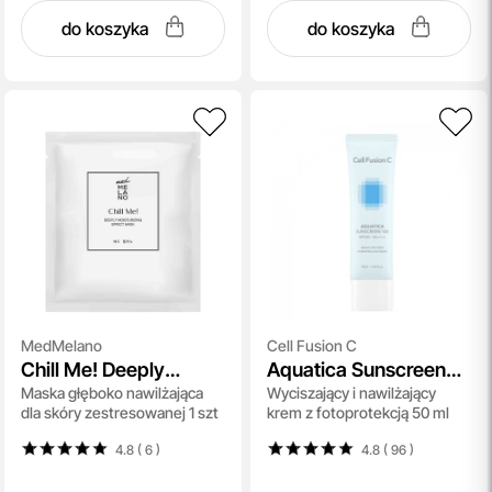
do koszyka
do koszyka
MedMelano
Cell Fusion C
Chill Me! Deeply
Aquatica Sunscreen
Maska głęboko nawilżająca
Wyciszający i nawilżający
Moisturizing Effect
100 SPF 50+ / PA ++++
dla skóry zestresowanej 1 szt
krem z fotoprotekcją 50 ml
Mask
4.8 ( 6
)
4.8 ( 96
)