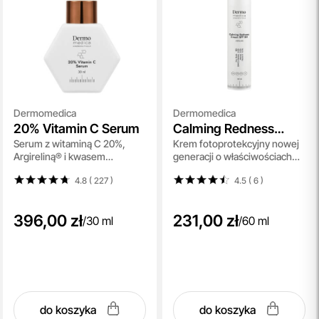
Dermomedica
Dermomedica
20% Vitamin C Serum
Calming Redness
Serum z witaminą C 20%,
Krem fotoprotekcyjny nowej
Cream SPF 50
Argireliną® i kwasem
generacji o właściwościach
ferulowym 30ml
kojących, regenerujących i
4.8 ( 227
)
4.5 ( 6
)
przeciwzapalnych 60 ml
396,00 zł
231,00 zł
/
30 ml
/
60 ml
do koszyka
do koszyka