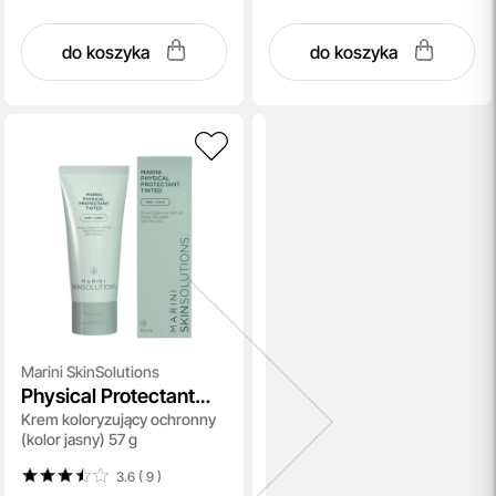
do koszyka
do koszyka
Marini SkinSolutions
Physical Protectant
Krem koloryzujący ochronny
Tinted SPF 30 Fair To
(kolor jasny) 57 g
Light
3.6 ( 9
)