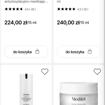
antyoksydacyjno-nawilżające
ml
dla skór ultrawrażliwych 15 ml
4.6 ( 49
)
4.9 ( 28
)
224,00 zł
240,00 zł
/
15 ml
/
15 ml
do koszyka
do koszyka