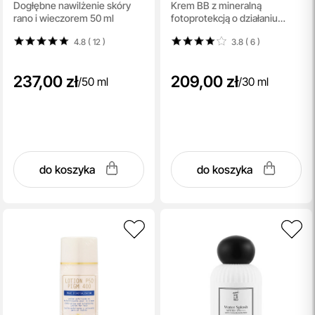
Dogłębne nawilżenie skóry
Krem BB z mineralną
Facial Cream Refill
Perfecting BB
rano i wieczorem 50 ml
fotoprotekcją o działaniu
Sunscreen SPF50+ PA
przeciwzapalnym 30 ml
++++
4.8 ( 12
)
3.8 ( 6
)
237,00 zł
209,00 zł
/
50 ml
/
30 ml
do koszyka
do koszyka