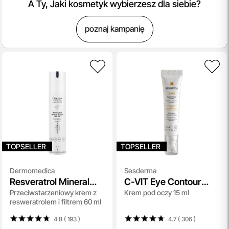
A Ty, Jaki kosmetyk wybierzesz dla siebie?
poznaj kampanię
TOPSELLER
TOPSELLER
Dermomedica
Sesderma
Resveratrol Mineral
C-VIT Eye Contour
Przeciwstarzeniowy krem z
Krem pod oczy 15 ml
Cream SPF 30
Cream
resweratrolem i filtrem 60 ml
4.8 ( 193
)
4.7 ( 306
)