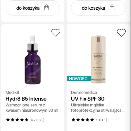
do koszyka
do koszyka
NOWOŚĆ
Medik8
Dermomedica
Hydr8 B5 Intense
UV Fix SPF 30
Wzmocnione serum z
Ultralekka mgiełka
kwasem hialuronowym 30 ml
fotoprotekcyjna utrwalająca
makijaż 41 ml
4.7 ( 56
)
5.0 ( 1
)