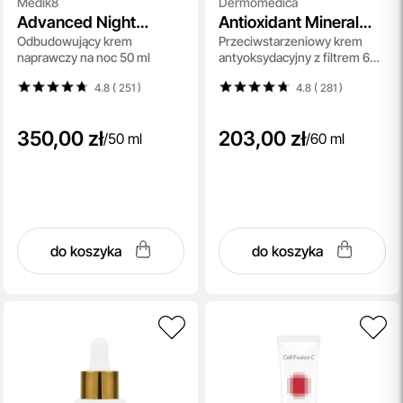
Medik8
Dermomedica
Advanced Night
Antioxidant Mineral
Odbudowujący krem
Przeciwstarzeniowy krem
Restore
Cream SPF 30
naprawczy na noc 50 ml
antyoksydacyjny z filtrem 60
ml
4.8 ( 251
)
4.8 ( 281
)
350,00 zł
203,00 zł
/
50 ml
/
60 ml
do koszyka
do koszyka