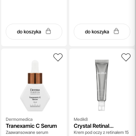
do koszyka
do koszyka
Dermomedica
Medik8
Tranexamic C Serum
Crystal Retinal
Zaawansowane serum
Krem pod oczy z retinalem 15
Ceramide Eye 3