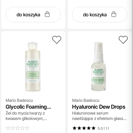
do koszyka
do koszyka
Mario Badescu
Mario Badescu
Glycolic Foaming
Hyaluronic Dew Drops
Żel do mycia twarzy z
Hialuronowe serum
Cleanser
kwasem glikolowym,
nawilżające z efektem glass
rumiankiem i szałwią 177ml
skin 29 ml
5.0 ( 1
)