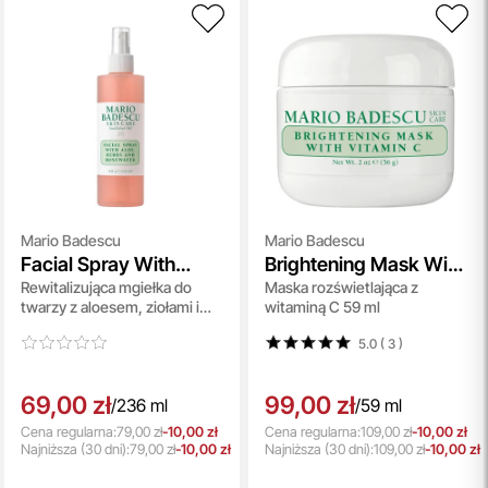
Mario Badescu
Mario Badescu
Facial Spray With
Brightening Mask With
Rewitalizująca mgiełka do
Maska rozświetlająca z
Aloe, Herbs And
Vitamin C
twarzy z aloesem, ziołami i
witaminą C 59 ml
Rosewater
wodą różaną 236 ml
5.0 ( 3
)
69,00 zł
99,00 zł
/
236 ml
/
59 ml
Cena regularna:
79,00 zł
-10,00 zł
Cena regularna:
109,00 zł
-10,00 zł
Najniższa
(30 dni):
79,00 zł
-10,00 zł
Najniższa
(30 dni):
109,00 zł
-10,00 zł