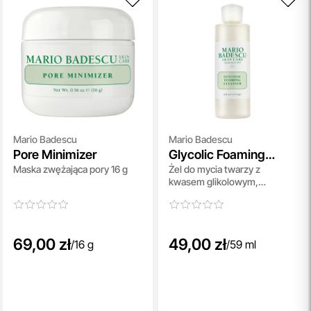
Mario Badescu
Mario Badescu
Pore Minimizer
Glycolic Foaming
Maska zwężająca pory 16 g
Żel do mycia twarzy z
Cleanser
kwasem glikolowym,
rumiankiem i szałwią 59 ml
69,00 zł
49,00 zł
/
16 g
/
59 ml