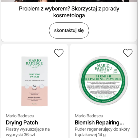
Problem z wyborem? Skorzystaj z porady
kosmetologa
skontaktuj się
Mario Badescu
Mario Badescu
Drying Patch
Blemish Repairing
Plastry wysuszające na
Puder regenerujący do skóry
Powder
wypryski 36 szt
trądzikowej 14 g