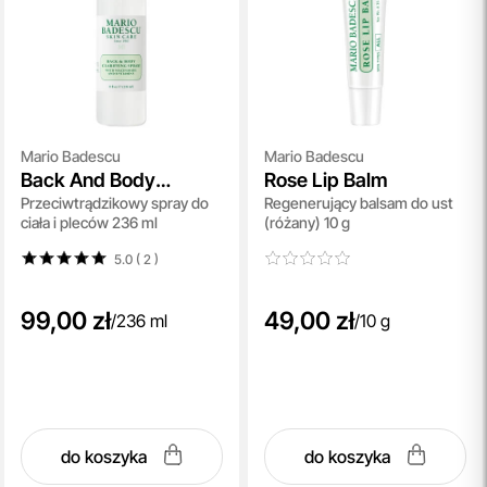
Mario Badescu
Mario Badescu
Back And Body
Rose Lip Balm
Przeciwtrądzikowy spray do
Regenerujący balsam do ust
Clarifying Spray With
ciała i pleców 236 ml
(różany) 10 g
Niacinamide And B-
Vitamins
5.0 ( 2
)
99,00 zł
49,00 zł
/
236 ml
/
10 g
do koszyka
do koszyka