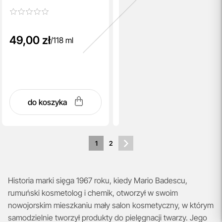
Coconut Water
adaptogenami i wodą
kokosową 118 ml
49,00 zł
/
118 ml
do koszyka
1
2
Historia marki sięga 1967 roku, kiedy Mario Badescu,
rumuński kosmetolog i chemik, otworzył w swoim
nowojorskim mieszkaniu mały salon kosmetyczny, w którym
samodzielnie tworzył produkty do pielęgnacji twarzy. Jego