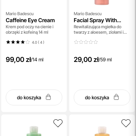
Mario Badescu
Mario Badescu
Caffeine Eye Cream
Facial Spray With
Krem pod oczy na cienie i
Rewitalizująca mgiełka do
Aloe, Herbs And
obrzęki z kofeiną 14 ml
twarzy z aloesem, ziołami i
Rosewater
wodą różaną 59 ml
4.0 ( 4
)
99,00 zł
29,00 zł
/
14 ml
/
59 ml
do koszyka
do koszyka