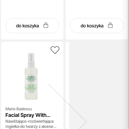
do koszyka
do koszyka
Mario Badescu
Facial Spray With
Nawilżająco-rozświetlająca
Aloe, Adaptogens and
mgiełka do twarzy z aloesem,