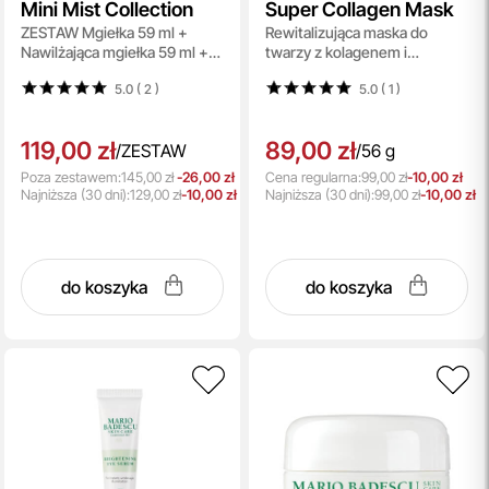
Mini Mist Collection
Super Collagen Mask
ZESTAW Mgiełka 59 ml +
Rewitalizująca maska do
Nawilżająca mgiełka 59 ml +
twarzy z kolagenem i
Kojąca mgiełka 59 ml +
czerwonymi algami 56 g
5.0 ( 2
)
5.0 ( 1
)
Energetyzująca mgiełka 59 ml
+ Mgiełka 59 ml
119,00 zł
89,00 zł
/
ZESTAW
/
56 g
Poza zestawem:
145,00 zł
-26,00 zł
Cena regularna:
99,00 zł
-10,00 zł
Najniższa
(30 dni):
129,00 zł
-10,00 zł
Najniższa
(30 dni):
99,00 zł
-10,00 zł
do koszyka
do koszyka