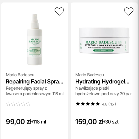
Mario Badescu
Mario Badescu
Repairing Facial Spray
Hydrating Hydrogel
Regenerujący spray z
Nawilżające płatki
With Hypochlorous
Under Eye Patches
kwasem podchlorawym 118 ml
hydrożelowe pod oczy 30 par
Acid
4.8 ( 15
)
99,00 zł
159,00 zł
/
118 ml
/
30 szt