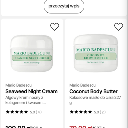
przeczytaj wpis
Mario Badescu
Mario Badescu
Seaweed Night Cream
Coconut Body Butter
Algowy krem nocny z
Kokosowe masło do ciała 227
kolagenem i kwasem
g
hialuronowym 28 g
5.0 ( 4
)
5.0 ( 2
)