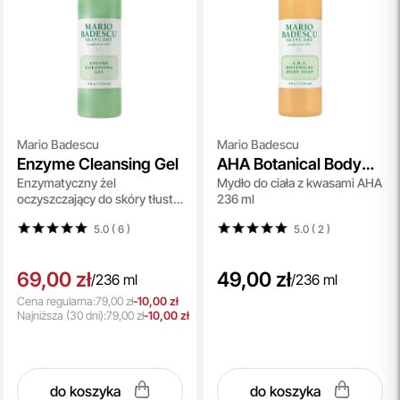
Mario Badescu
Mario Badescu
Enzyme Cleansing Gel
AHA Botanical Body
Enzymatyczny żel
Mydło do ciała z kwasami AHA
Soap
oczyszczający do skóry tłustej
236 ml
i mieszanej 236 ml
5.0 ( 6
)
5.0 ( 2
)
69,00 zł
49,00 zł
/
236 ml
/
236 ml
Cena regularna:
79,00 zł
-10,00 zł
Najniższa
(30 dni):
79,00 zł
-10,00 zł
do koszyka
do koszyka