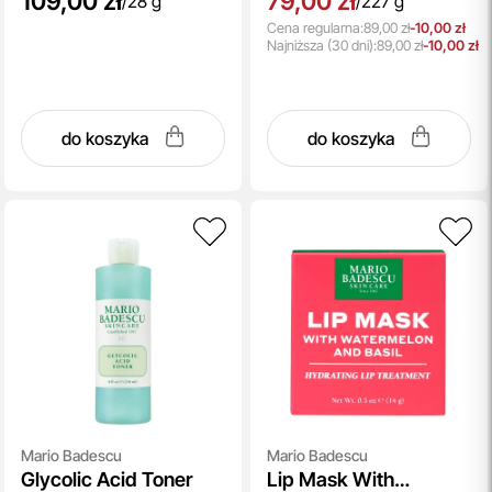
109,00 zł
79,00 zł
/
28 g
/
227 g
Cena regularna:
89,00 zł
-10,00 zł
Najniższa
(30 dni):
89,00 zł
-10,00 zł
do koszyka
do koszyka
Mario Badescu
Mario Badescu
Glycolic Acid Toner
Lip Mask With