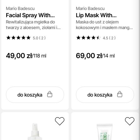
Mario Badescu
Mario Badescu
Facial Spray With
Lip Mask With
Rewitalizująca mgiełka do
Maska do ust z olejem
Aloe, Herbs And
Coconut And Mango
twarzy z aloesem, ziołami i
kokosowym i masłem mango
Rosewater
wodą różaną 118 ml
14 ml
5.0 ( 2
)
4.5 ( 2
)
49,00 zł
69,00 zł
/
118 ml
/
14 ml
do koszyka
do koszyka