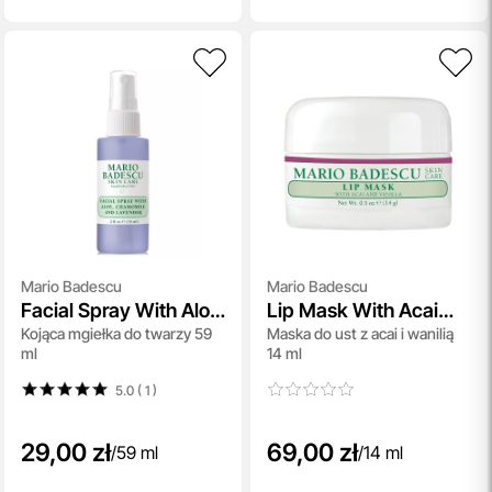
Mario Badescu
Mario Badescu
Facial Spray With Aloe
Lip Mask With Acai
Kojąca mgiełka do twarzy 59
Maska do ust z acai i wanilią
Chamomile And
And Vanilla
ml
14 ml
Lavender
5.0 ( 1
)
29,00 zł
69,00 zł
/
59 ml
/
14 ml