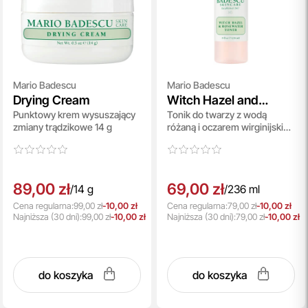
Mario Badescu
Mario Badescu
Drying Cream
Witch Hazel and
Punktowy krem wysuszający
Tonik do twarzy z wodą
Rosewater Toner
zmiany trądzikowe 14 g
różaną i oczarem wirginijskim
236 ml
89,00 zł
69,00 zł
/
14 g
/
236 ml
Cena regularna:
99,00 zł
-10,00 zł
Cena regularna:
79,00 zł
-10,00 zł
Najniższa
(30 dni):
99,00 zł
-10,00 zł
Najniższa
(30 dni):
79,00 zł
-10,00 zł
do koszyka
do koszyka