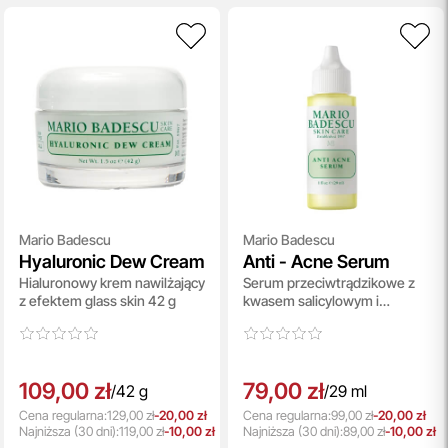
pielęgnacyjnych. To nasz sposób, by umożliwić Ci
odkrywanie nowych produktów i doświadczanie
pielęgnacji w najlepszym wydaniu — świadomie, z troską o
Ciebie i Twoją skórę.
przeczytaj więcej
Darmowa Dostawa i Zwrot
Naszym celem jest zapewnienie błyskawicznej i
efektywnej realizacji zamówień w naszym sklepie. Dzięki
nowoczesnemu magazynowi oraz zaawansowanym
technologicznie systemom IT, zamówienia są zazwyczaj
Mario Badescu
Mario Badescu
wysyłane i dostarczane w ciągu zaledwie
24 godzin
od
Hyaluronic Dew Cream
Anti - Acne Serum
momentu złożenia.
Hialuronowy krem nawilżający
Serum przeciwtrądzikowe z
przeczytaj więcej
z efektem glass skin 42 g
kwasem salicylowym i
tymiankiem 29ml
109,00 zł
79,00 zł
/
42 g
/
29 ml
Cena regularna:
129,00 zł
-20,00 zł
Cena regularna:
99,00 zł
-20,00 zł
Najniższa
(30 dni):
119,00 zł
-10,00 zł
Najniższa
(30 dni):
89,00 zł
-10,00 zł