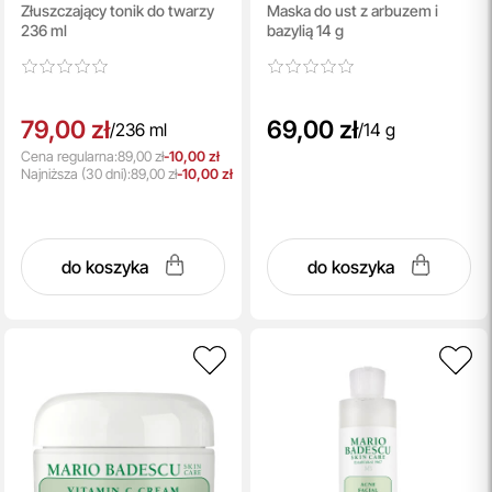
Złuszczający tonik do twarzy
Maska do ust z arbuzem i
Watermelon And Basil
236 ml
bazylią 14 g
79,00 zł
69,00 zł
/
236 ml
/
14 g
Cena regularna:
89,00 zł
-10,00 zł
Najniższa
(30 dni):
89,00 zł
-10,00 zł
do koszyka
do koszyka