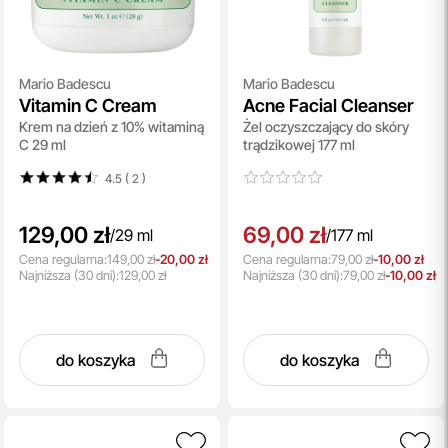
Mario Badescu
Mario Badescu
Vitamin C Cream
Acne Facial Cleanser
Krem na dzień z 10% witaminą
Żel oczyszczający do skóry
C 29 ml
trądzikowej 177 ml
4.5 ( 2
)
129,00 zł
69,00 zł
/
29 ml
/
177 ml
Cena regularna:
149,00 zł
-20,00 zł
Cena regularna:
79,00 zł
-10,00 zł
Najniższa
(30 dni):
129,00 zł
Najniższa
(30 dni):
79,00 zł
-10,00 zł
do koszyka
do koszyka