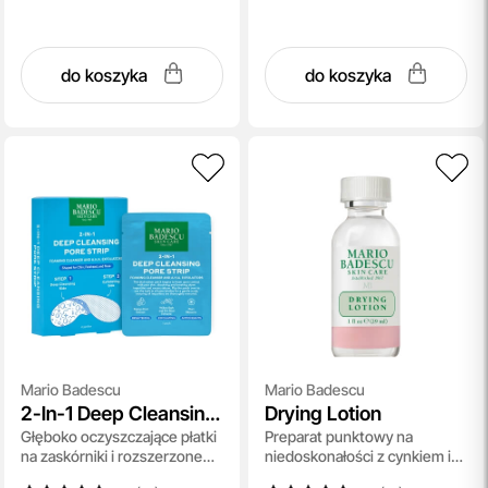
do koszyka
do koszyka
Mario Badescu
Mario Badescu
2-In-1 Deep Cleansing
Drying Lotion
Głęboko oczyszczające płatki
Preparat punktowy na
Pore Strip
na zaskórniki i rozszerzone
niedoskonałości z cynkiem i
pory 6 szt
BHA 29 ml