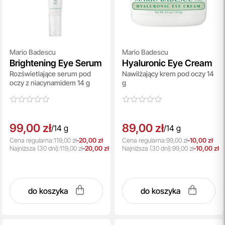
Mario Badescu
Mario Badescu
Brightening Eye Serum
Hyaluronic Eye Cream
Rozświetlające serum pod
Nawilżający krem pod oczy 14
oczy z niacynamidem 14 g
g
99,00 zł
89,00 zł
/
14 g
/
14 g
Cena regularna:
119,00 zł
-20,00 zł
Cena regularna:
99,00 zł
-10,00 zł
Najniższa
(30 dni):
119,00 zł
-20,00 zł
Najniższa
(30 dni):
99,00 zł
-10,00 zł
do koszyka
do koszyka