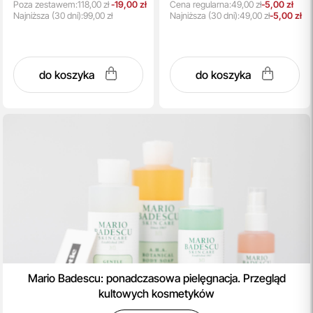
Poza zestawem:
118,00 zł
-19,00 zł
Cena regularna:
49,00 zł
-5,00 zł
Najniższa
(30 dni):
99,00 zł
Najniższa
(30 dni):
49,00 zł
-5,00 zł
do koszyka
do koszyka
Mario Badescu: ponadczasowa pielęgnacja. Przegląd
kultowych kosmetyków