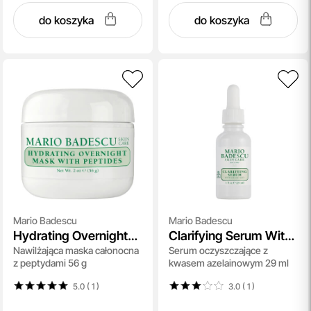
do koszyka
do koszyka
Mario Badescu
Mario Badescu
Hydrating Overnight
Clarifying Serum With
Nawilżająca maska całonocna
Serum oczyszczające z
Mask With Peptides
Azelaic Acid
z peptydami 56 g
kwasem azelainowym 29 ml
5.0 ( 1
)
3.0 ( 1
)