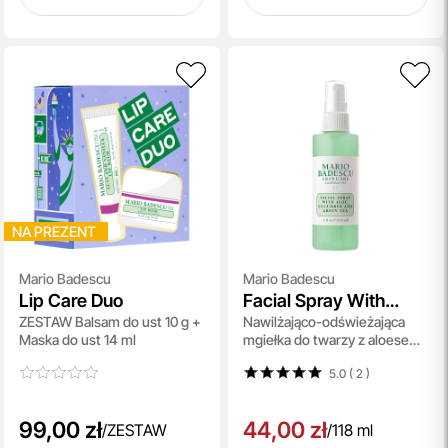
NA PREZENT
Mario Badescu
Mario Badescu
Lip Care Duo
Facial Spray With
ZESTAW Balsam do ust 10 g +
Nawilżająco-odświeżająca
Aloe, Cucumber And
Maska do ust 14 ml
mgiełka do twarzy z aloesem,
Green Tea
ogórkiem i zieloną herbatą 118
5.0 ( 2
)
ml
99,00 zł
44,00 zł
/
ZESTAW
/
118 ml