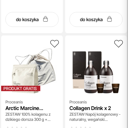
do koszyka
do koszyka
PRODUKT GRATIS
Proceanis
Proceanis
Arctic Marcine
Collagen Drink x 2
ZESTAW 100% kolagenu z
ZESTAW Napój kolagenowy -
Collagen + Backpack
dzikiego dorsza 300 g +
naturalny, wegański
bag
Plecak - worek 1 szt
suplement diety 500 ml x 2