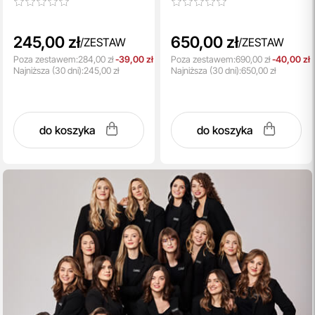
245,00 zł
650,00 zł
/
ZESTAW
/
ZESTAW
Poza zestawem:
284,00 zł
-39,00 zł
Poza zestawem:
690,00 zł
-40,00 zł
Najniższa
(30 dni):
245,00 zł
Najniższa
(30 dni):
650,00 zł
do koszyka
do koszyka