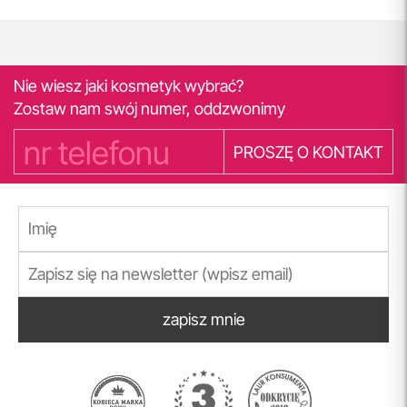
Nie wiesz jaki kosmetyk wybrać?
Zostaw nam swój numer, oddzwonimy
PROSZĘ O KONTAKT
zapisz mnie