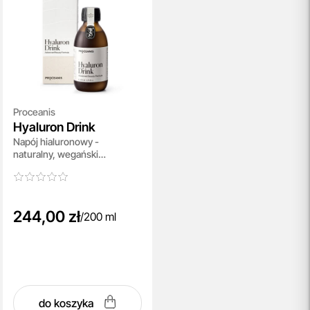
Proceanis
Hyaluron Drink
Napój hialuronowy -
naturalny, wegański
suplement diety 200 ml
244,00 zł
/
200 ml
do koszyka