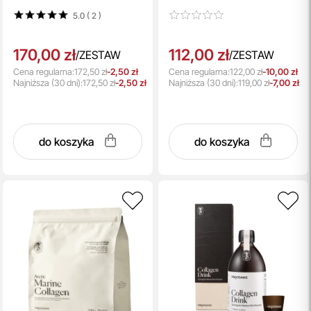
suplement diety 10 x 25 ml
suplement diety 10 x 10 ml
5.0 ( 2
)
170,00 zł
112,00 zł
/
ZESTAW
/
ZESTAW
Cena regularna:
172,50 zł
-2,50 zł
Cena regularna:
122,00 zł
-10,00 zł
Najniższa
(30 dni):
172,50 zł
-2,50 zł
Najniższa
(30 dni):
119,00 zł
-7,00 zł
do koszyka
do koszyka