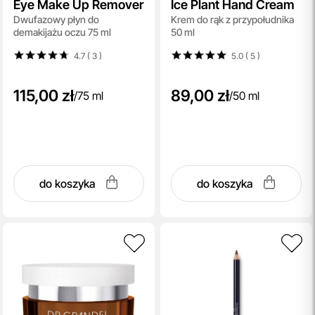
Eye Make Up Remover
Ice Plant Hand Cream
Dwufazowy płyn do
Krem do rąk z przypołudnika
demakijażu oczu 75 ml
50 ml
4.7 ( 3
)
5.0 ( 5
)
115,00 zł
89,00 zł
/
75 ml
/
50 ml
do koszyka
do koszyka