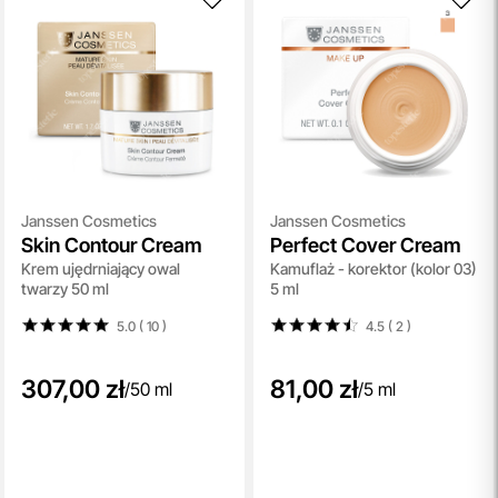
Janssen Cosmetics
Janssen Cosmetics
Skin Contour Cream
Perfect Cover Cream
Krem ujędrniający owal
Kamuflaż - korektor (kolor 03)
twarzy 50 ml
5 ml
5.0 ( 10
)
4.5 ( 2
)
307,00 zł
81,00 zł
/
50 ml
/
5 ml