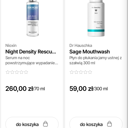
Nioxin
Dr Hauschka
Night Density Rescue
Sage Mouthwash
Serum na noc
Płyn do płukania jamy ustnej z
Serum
powstrzymujące wypadanie
szałwią 300 ml
włosów 70 ml
260,00 zł
59,00 zł
/
70 ml
/
300 ml
do koszyka
do koszyka