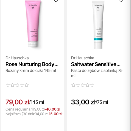
przeczytaj więcej
Porady Kosmetologów
Nowa jakość pielęgnacji z Topestetic! Skorzystaj z
indywidualnej konsultacji
kosmetologicznej, która
pomoże Ci dobrać idealne produkty do potrzeb Twojej
skóry. Zaufaj naszym specjalistom i zadbaj o swoją cerę jak
nigdy dotąd!
przeczytaj więcej
Aktualizacja Regulaminów
Dr Hauschka
Dr Hauschka
Rose Nurturing Body
Saltwater Sensitive
Zmiany obowiązują od 27.04.2026.
Różany krem do ciała 145 ml
Pasta do zębów z solanką 75
Cream Limited Edition
Toothpaste
Korzystanie ze Sklepu Internetowego lub Konta po tym
ml
terminie oznacza akceptację wprowadzonych zmian.
przeczytaj więcej
79,00 zł
33,00 zł
/
145 ml
/
75 ml
Cena regularna:
119,00 zł
-40,00 zł
Najniższa
(30 dni):
94,00 zł
-15,00 zł