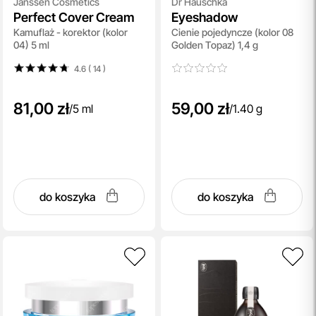
Janssen Cosmetics
Dr Hauschka
Perfect Cover Cream
Eyeshadow
Kamuflaż - korektor (kolor
Cienie pojedyncze (kolor 08
04) 5 ml
Golden Topaz) 1,4 g
4.6 ( 14
)
81,00 zł
59,00 zł
/
5 ml
/
1.40 g
do koszyka
do koszyka