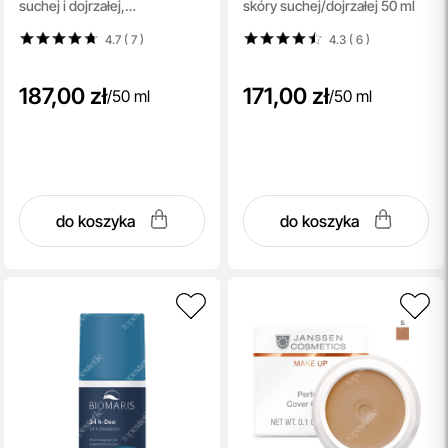
suchej i dojrzałej,
skóry suchej/dojrzałej 50 ml
bezzapachowy 50 ml
4.7 ( 7
)
4.3 ( 6
)
187,00 zł
171,00 zł
/
50 ml
/
50 ml
do koszyka
do koszyka