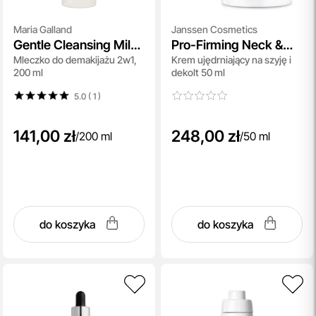
Maria Galland
Janssen Cosmetics
Gentle Cleansing Milk
Pro-Firming Neck &
Mleczko do demakijażu 2w1,
Krem ujędrniający na szyję i
(61)
Decollete Cream
200 ml
dekolt 50 ml
5.0 ( 1
)
141,00 zł
248,00 zł
/
200 ml
/
50 ml
do koszyka
do koszyka