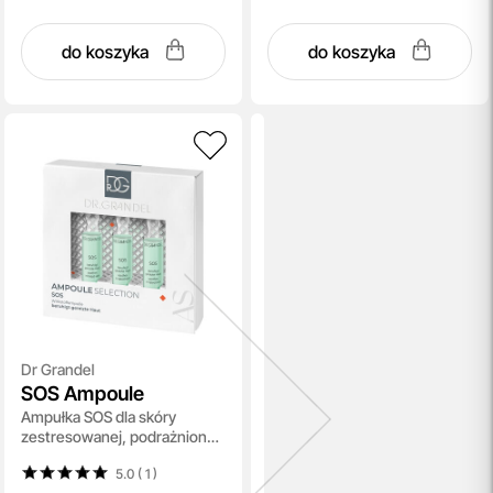
do koszyka
do koszyka
Dr Grandel
SOS Ampoule
Ampułka SOS dla skóry
zestresowanej, podrażnionej,
zaczerwienionej 3x3 ml
5.0 ( 1
)