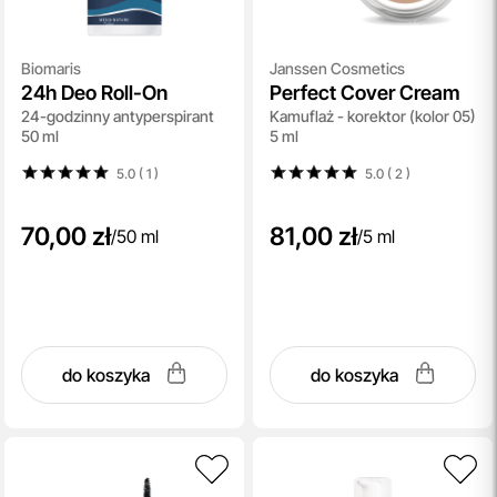
Biomaris
Janssen Cosmetics
24h Deo Roll-On
Perfect Cover Cream
24-godzinny antyperspirant
Kamuflaż - korektor (kolor 05)
50 ml
5 ml
5.0 ( 1
)
5.0 ( 2
)
70,00 zł
81,00 zł
/
50 ml
/
5 ml
do koszyka
do koszyka