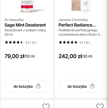
Dr Hauschka
Janssen Cosmetics
Sage Mint Deodorant
Perfect Radiance
Dezodorant z szałwii i mięty
Podkład do perfekcyjnego
Make Up
50 ml
rozświetlenia skóry (Kolor 02)
30 ml
4.5 ( 32
)
4.7 ( 10
)
79,00 zł
242,00 zł
/
50 ml
/
30 ml
do koszyka
do koszyka