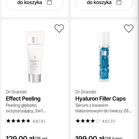
do koszyka
do koszyka
Dr Grandel
Dr Grandel
Effect Peeling
Hyaluron Filler Caps
Peeling głęboko
Serum z kwasem
oczyszczający, 2w1
hialuronowym do twarzy 28
(enzymatyczno-
kaps.
4.8 ( 6
)
4.0 ( 3
)
mechaniczny) 75 ml
129,00 zł
199,00 zł
/
75 ml
/
28 kaps