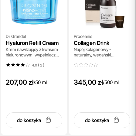
Dr Grandel
Proceanis
Hyaluron Refill Cream
Collagen Drink
Krem nawilżający z kwasem
Napój kolagenowy -
hialuronowym 'wypełniacz
naturalny, wegański
zmarszczek' 24h 50 ml
suplement diety 500 ml
4.0 ( 2
)
207,00 zł
345,00 zł
/
50 ml
/
500 ml
do koszyka
do koszyka