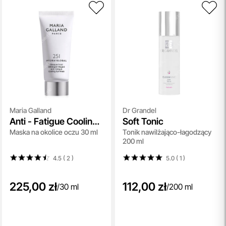
Maria Galland
Dr Grandel
Anti - Fatigue Cooling
Soft Tonic
Maska na okolice oczu 30 ml
Tonik nawilżająco-łagodzący
Eye Mask (251)
200 ml
4.5 ( 2
)
5.0 ( 1
)
225,00 zł
112,00 zł
/
30 ml
/
200 ml