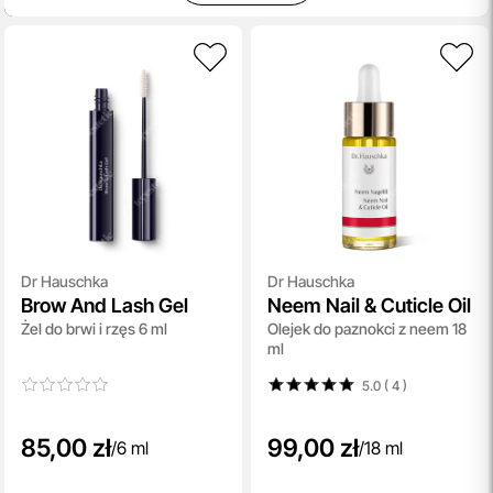
Dr Hauschka
Dr Hauschka
Brow And Lash Gel
Neem Nail & Cuticle Oil
Żel do brwi i rzęs 6 ml
Olejek do paznokci z neem 18
ml
5.0 ( 4
)
85,00 zł
99,00 zł
/
6 ml
/
18 ml