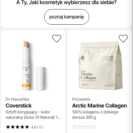
A Ty, Jaki kosmetyk wybierzesz dla siebie?
poznaj kampanię
Dr Hauschka
Proceanis
Coverstick
Arctic Marine Collagen
Sztyft korygujący - kolor
100% kolagenu z dzikiego
naturalny (kolor 01 Natural) 1,9
dorsza 300 g
g
4.8 ( 5
)