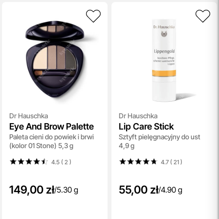
Dr Hauschka
Dr Hauschka
Eye And Brow Palette
Lip Care Stick
Paleta cieni do powiek i brwi
Sztyft pielęgnacyjny do ust
(kolor 01 Stone) 5,3 g
4,9 g
4.5 ( 2
)
4.7 ( 21
)
149,00 zł
55,00 zł
/
5.30 g
/
4.90 g