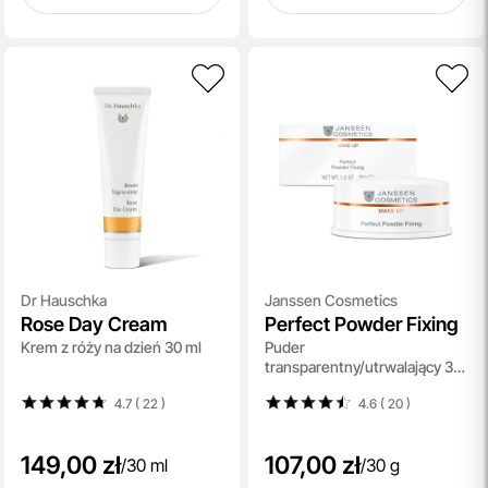
Dr Hauschka
Janssen Cosmetics
Rose Day Cream
Perfect Powder Fixing
Krem z róży na dzień 30 ml
Puder
transparentny/utrwalający 30
g
4.7 ( 22
)
4.6 ( 20
)
149,00 zł
107,00 zł
/
30 ml
/
30 g