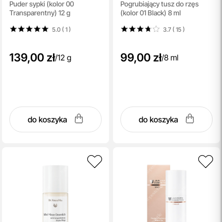
Puder sypki (kolor 00
Pogrubiający tusz do rzęs
Transparentny) 12 g
(kolor 01 Black) 8 ml
5.0 ( 1
)
3.7 ( 15
)
139,00 zł
99,00 zł
/
12 g
/
8 ml
do koszyka
do koszyka