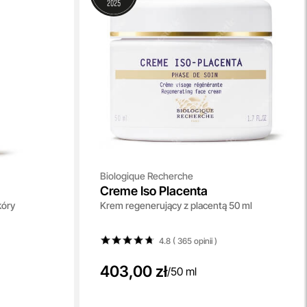
Biologique Recherche
Creme Iso Placenta
kóry
Krem regenerujący z placentą 50 ml
4.8 ( 365
opinii
)
403,00 zł
/
50 ml