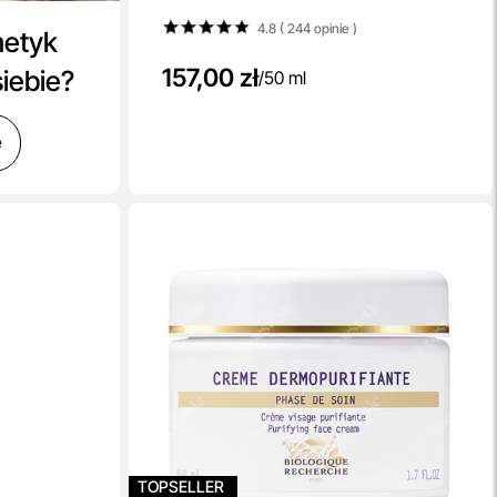
4.8 ( 244
opinie
)
metyk
157,00 zł
siebie?
/
50 ml
ę
TOPSELLER