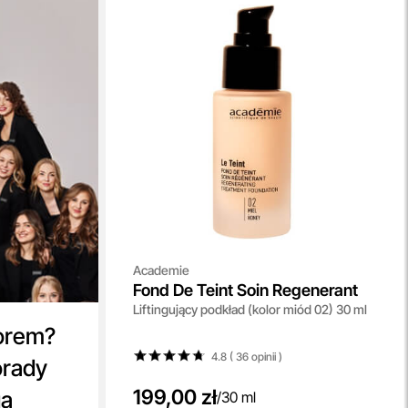
Academie
Fond De Teint Soin Regenerant
Liftingujący podkład (kolor miód 02) 30 ml
orem?
4.8 ( 36
opinii
)
orady
199,00 zł
ga
/
30 ml