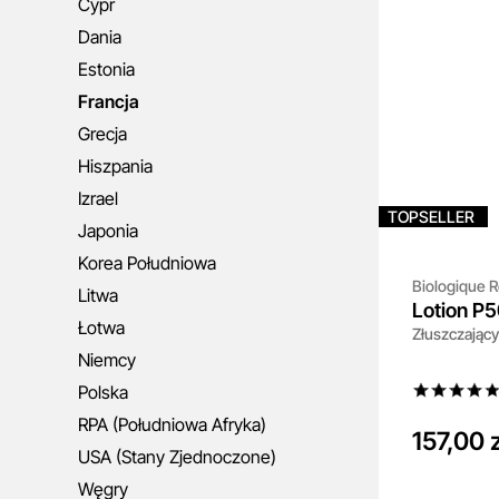
Cypr
Dania
Estonia
Francja
Grecja
Hiszpania
Izrael
TOPSELLER
Japonia
Korea Południowa
Biologique 
Litwa
Lotion P
Łotwa
Złuszczający 
Niemcy
Polska
RPA (Południowa Afryka)
157,00 z
USA (Stany Zjednoczone)
Węgry