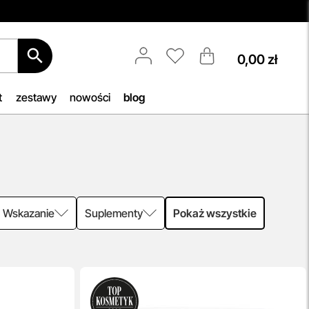
0,00 zł
Darmowa Dostawa i Zwrot
etic!
Naszym celem jest zapewnienie
błyskawicznej i efektywnej realizacji
t
zestawy
nowości
blog
tóra
zamówień w naszym sklepie. Dzięki
ukty
nowoczesnemu magazynowi oraz
zaawansowanym technologicznie
swoją
systemom IT, zamówienia są
zazwyczaj wysyłane i dostarczane w
ciągu zaledwie
24 godzin
od
momentu złożenia.
Wskazanie
Suplementy
Pokaż wszystkie
przeczytaj więcej