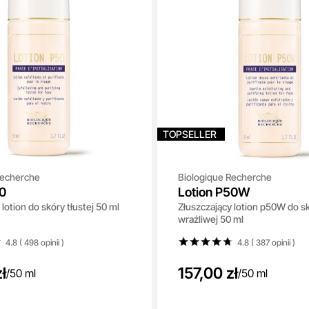
TOPSELLER
Recherche
Biologique Recherche
50
Lotion P50W
lotion do skóry tłustej 50 ml
Złuszczający lotion p50W do s
wrażliwej 50 ml
4.8 ( 498
opinii
)
4.8 ( 387
opinii
)
ł
157,00 zł
/
50 ml
/
50 ml