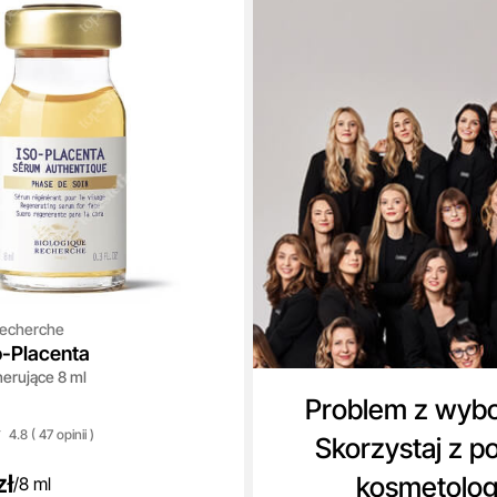
Recherche
o-Placenta
erujące 8 ml
Problem z wyb
4.8 ( 47
opinii
)
Skorzystaj z p
zł
kosmetolo
/
8 ml