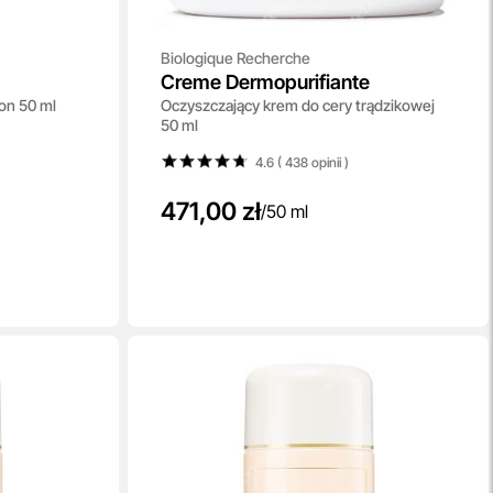
Biologique Recherche
Creme Dermopurifiante
ion 50 ml
Oczyszczający krem do cery trądzikowej
50 ml
4.6 ( 438
opinii
)
471,00 zł
/
50 ml