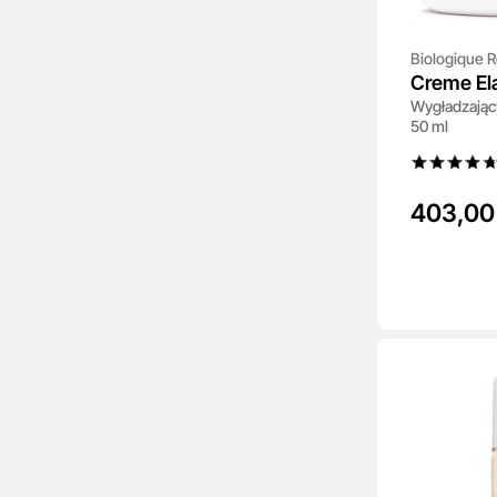
Biologique 
Creme El
Wygładzają
50 ml
403,00 