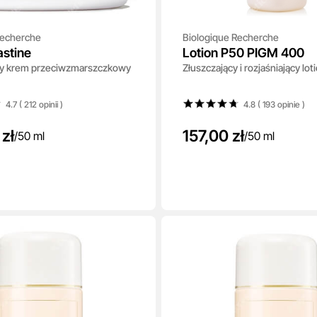
Recherche
Biologique Recherche
astine
Lotion P50 PIGM 400
cy krem przeciwzmarszczkowy
Złuszczający i rozjaśniający lot
4.7 ( 212
opinii
)
4.8 ( 193
opinie
)
zł
157,00 zł
/
50 ml
/
50 ml