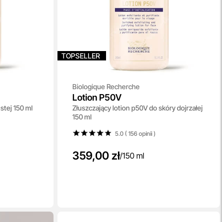
TOPSELLER
Biologique Recherche
Lotion P50V
ustej 150 ml
Złuszczający lotion p50V do skóry dojrzałej
150 ml
5.0 ( 156
opinii
)
359,00 zł
/
150 ml