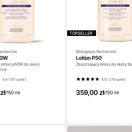
TOPSELLER
Recherche
Biologique Recherche
50W
Lotion P50
 lotion p50W do skóry
Złuszczający lotion do skóry tł
0 ml
4.9 ( 157
opinii
)
4.9 ( 270
opinii
)
zł
359,00 zł
/
150 ml
/
150 ml