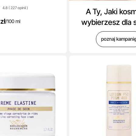
4.8 ( 227
opinii
)
A Ty, Jaki kos
zł
wybierzesz dla 
/
100 ml
poznaj kampani