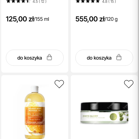
4.5 ( 12
)
4.8 ( 15
)
125,00 zł
555,00 zł
/
155 ml
/
120 g
do koszyka
do koszyka