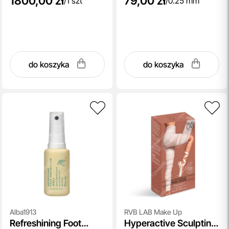
1800,00 zł
79,00 zł
/
1 szt
/
0.25 mm
do koszyka
do koszyka
Alba1913
RVB LAB Make Up
Refreshining Foot
Hyperactive Sculpting