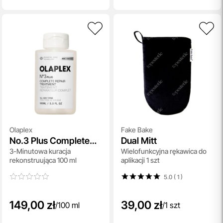
Olaplex
Fake Bake
No.3 Plus Complete
Dual Mitt
3-Minutowa kuracja
Wielofunkcyjna rękawica do
Repair Treatment
rekonstruująca 100 ml
aplikacji 1 szt
5.0 ( 1
)
149,00 zł
39,00 zł
/
100 ml
/
1 szt