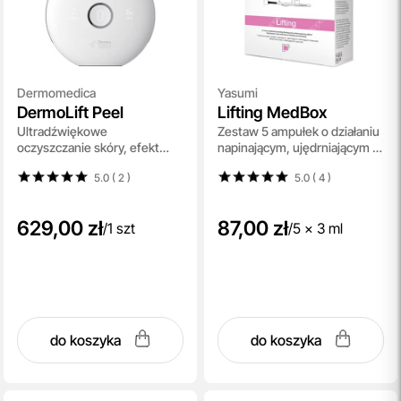
Dermomedica
Yasumi
DermoLift Peel
Lifting MedBox
Ultradźwiękowe
Zestaw 5 ampułek o działaniu
oczyszczanie skóry, efekt
napinającym, ujędrniającym i
peelingu kawitacyjnego i
redukującym zmarszczki
5.0 ( 2
)
5.0 ( 4
)
wygładzenia skóry 1 szt
629,00 zł
87,00 zł
/
1 szt
/
5 x 3 ml
do koszyka
do koszyka