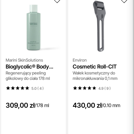
Marini SkinSolutions
Environ
Bioglycolic® Body
Cosmetic Roll-CIT
Regenerujący peeling
Wałek kosmetyczny do
Scrub
glikolowy do ciała 178 ml
mikronakłuwania 0,1 mm
5.0 ( 4
)
4.9 ( 9
)
309,00 zł
430,00 zł
/
178 ml
/
0.10 mm