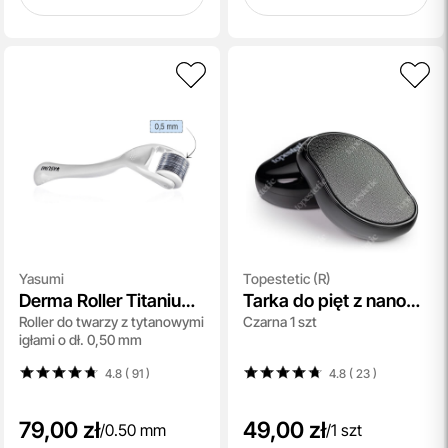
Yasumi
Topestetic (R)
Derma Roller Titanium
Tarka do pięt z nano
Roller do twarzy z tytanowymi
Czarna 1 szt
0,5
szkła Topestetic
igłami o dł. 0,50 mm
4.8 ( 91
)
4.8 ( 23
)
79,00 zł
49,00 zł
/
0.50 mm
/
1 szt