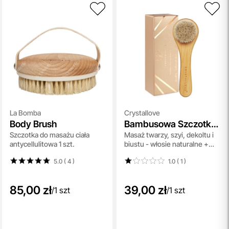
La Bomba
Crystallove
Body Brush
Bambusowa Szczotka
Szczotka do masażu ciała
Masaż twarzy, szyi, dekoltu i
do Masażu
antycellulitowa 1 szt.
biustu - włosie naturalne +
bambus 1 szt
5.0 ( 4
)
1.0 ( 1
)
85,00 zł
39,00 zł
/
1 szt
/
1 szt