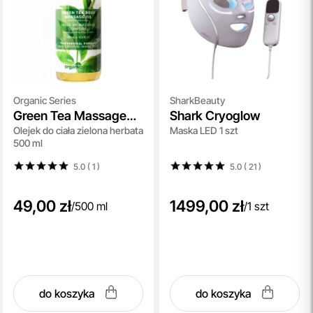
Organic Series
SharkBeauty
Green Tea Massage
Shark Cryoglow
Olejek do ciała zielona herbata
Maska LED 1 szt
Oil
500 ml
5.0 ( 1
)
5.0 ( 21
)
49,00 zł
1499,00 zł
/
500 ml
/
1 szt
do koszyka
do koszyka