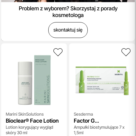
Problem z wyborem? Skorzystaj z porady
kosmetologa
skontaktuj się
Marini SkinSolutions
Sesderma
Bioclear® Face Lotion
Factor G
Lotion korygujący wygląd
Ampułki biostymulujące 7 x
Biostimulating
skóry 30 ml
1,5ml
Ampoules