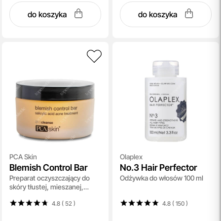
do koszyka
do koszyka
PCA Skin
Olaplex
Blemish Control Bar
No.3 Hair Perfector
Preparat oczyszczający do
Odżywka do włosów 100 ml
skóry tłustej, mieszanej,
trądzikowej 92,4 g
4.8 ( 52
)
4.8 ( 150
)