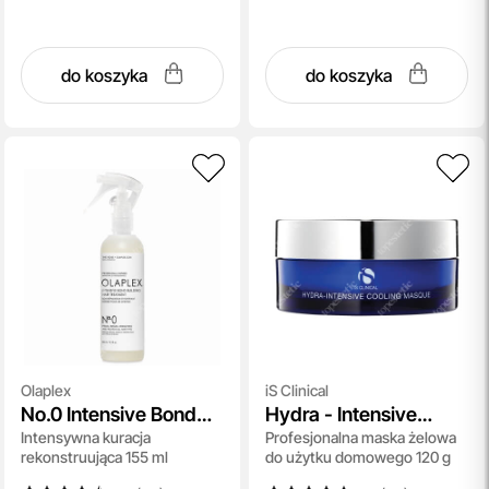
do koszyka
do koszyka
Olaplex
iS Clinical
No.0 Intensive Bond
Hydra - Intensive
Intensywna kuracja
Profesjonalna maska żelowa
Building
Cooling Masque
rekonstruująca 155 ml
do użytku domowego 120 g