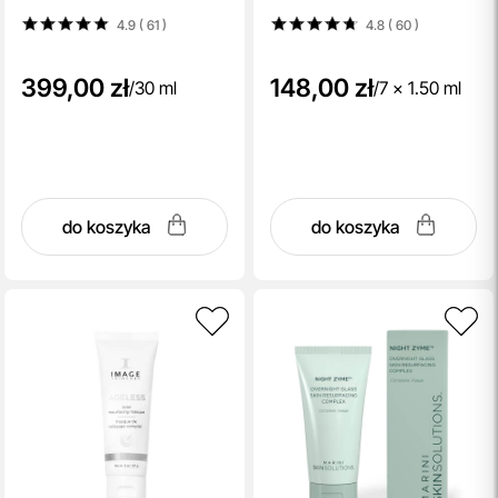
4.9 ( 61
)
4.8 ( 60
)
399,00 zł
148,00 zł
/
30 ml
/
7 x 1.50 ml
do koszyka
do koszyka