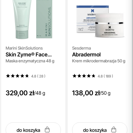
Marini SkinSolutions
Sesderma
Skin Zyme® Face
Abradermol
Maska enzymatyczna 48 g
Krem mikrodermabrazja 50 g
Mask
4.8 ( 28
)
4.8 ( 189
)
329,00 zł
138,00 zł
/
48 g
/
50 g
do koszyka
do koszyka