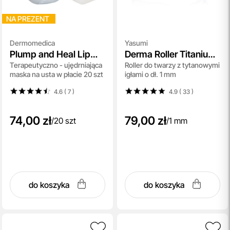
NA PREZENT
Dermomedica
Yasumi
Plump and Heal Lip
Derma Roller Titanium
Terapeutyczno - ujędrniająca
Roller do twarzy z tytanowymi
Mask
1
maska na usta w płacie 20 szt
igłami o dł. 1 mm
4.6 ( 7
)
4.9 ( 33
)
74,00 zł
79,00 zł
/
20 szt
/
1 mm
do koszyka
do koszyka