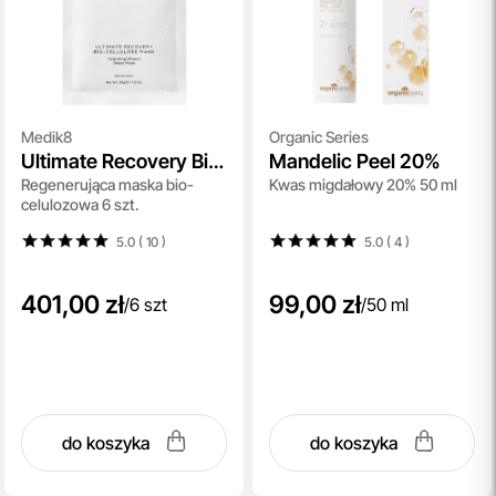
Medik8
Organic Series
Ultimate Recovery Bio
Mandelic Peel 20%
Regenerująca maska bio-
Kwas migdałowy 20% 50 ml
Cellulose Mask
celulozowa 6 szt.
5.0 ( 10
)
5.0 ( 4
)
401,00 zł
99,00 zł
/
6 szt
/
50 ml
do koszyka
do koszyka