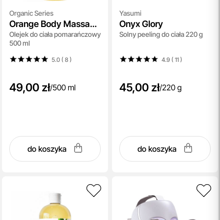
Organic Series
Yasumi
Orange Body Massage
Onyx Glory
Olejek do ciała pomarańczowy
Solny peeling do ciała 220 g
Oil
500 ml
5.0 ( 8
)
4.9 ( 11
)
49,00 zł
45,00 zł
/
500 ml
/
220 g
do koszyka
do koszyka