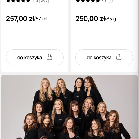
4.8 ( 427
)
5.0 ( 3
)
257,00 zł
250,00 zł
/
57 ml
/
85 g
do koszyka
do koszyka