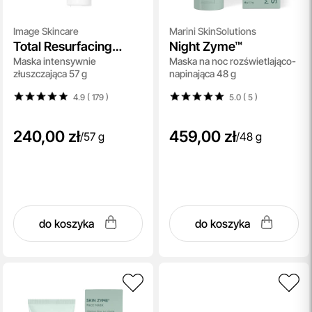
Image Skincare
Marini SkinSolutions
Total Resurfacing
Night Zyme™
Maska intensywnie
Maska na noc rozświetlająco-
Masque
złuszczająca 57 g
napinająca 48 g
4.9 ( 179
)
5.0 ( 5
)
240,00 zł
459,00 zł
/
57 g
/
48 g
do koszyka
do koszyka