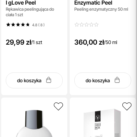
I gLove Peel
Enzymatic Peel
Rękawica peelingująca do
Peeling enzymatyczny 50 ml
ciała 1 szt
4.8 ( 8
)
29,99 zł
360,00 zł
/
1 szt
/
50 ml
do koszyka
do koszyka