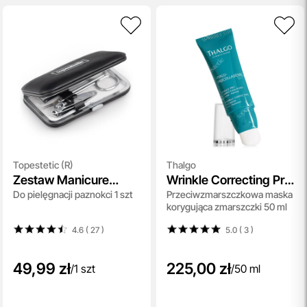
Topestetic (R)
Thalgo
Zestaw Manicure
Wrinkle Correcting Pro
Do pielęgnacji paznokci 1 szt
Przeciwzmarszczkowa maska
Topestetic
Mask
korygująca zmarszczki 50 ml
4.6 ( 27
)
5.0 ( 3
)
49,99 zł
225,00 zł
/
1 szt
/
50 ml