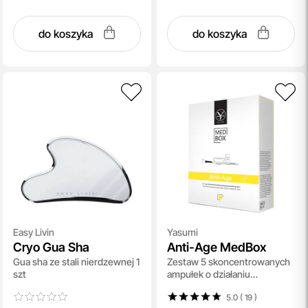
do koszyka
do koszyka
Easy Livin
Yasumi
Cryo Gua Sha
Anti-Age MedBox
Gua sha ze stali nierdzewnej 1
Zestaw 5 skoncentrowanych
szt
ampułek o działaniu
przeciwzmarszczkowym
5.0 ( 19
)