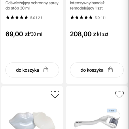
Odświeżający ochronny spray
Intensywny bandaż
Protection Spray
Bandage
do stóp 30 ml
remodelujący 1 szt
5.0 ( 2
)
5.0 ( 1
)
69,00 zł
208,00 zł
/
30 ml
/
1 szt
do koszyka
do koszyka