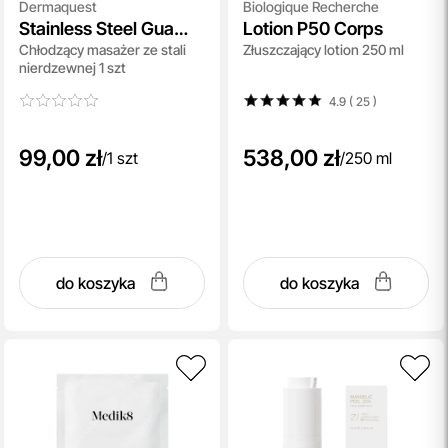
Dermaquest
Biologique Recherche
Stainless Steel Gua
Lotion P50 Corps
Chłodzący masażer ze stali
Złuszczający lotion 250 ml
Sha
nierdzewnej 1 szt
4.9 ( 25
)
99,00 zł
538,00 zł
/
1 szt
/
250 ml
do koszyka
do koszyka