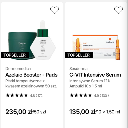
przeczytaj więcej
Aktualizacja Regulaminów
Zmiany obowiązują od 27.04.2026.
Korzystanie ze Sklepu Internetowego lub Konta po tym
terminie oznacza akceptację wprowadzonych zmian.
przeczytaj więcej
Porady Kosmetologów
Nowa jakość pielęgnacji z Topestetic! Skorzystaj z
TOPSELLER
TOPSELLER
indywidualnej konsultacji
kosmetologicznej, która
pomoże Ci dobrać idealne produkty do potrzeb Twojej
Dermomedica
Sesderma
skóry. Zaufaj naszym specjalistom i zadbaj o swoją cerę jak
Azelaic Booster - Pads
C-VIT Intensive Serum
nigdy dotąd!
Płatki terapeutyczne z
Intensywne Serum 12%
przeczytaj więcej
kwasem azelainowym 50 szt.
Ampułki 10 x 1,5 ml
4.8 ( 172
)
4.9 ( 130
)
235,00 zł
135,00 zł
/
50 szt
/
10 x 1.50 ml