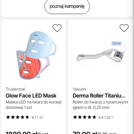
poznaj kampanię
Trudermal
Yasumi
Glow Face LED Mask
Derma Roller Titanium
Maska LED na twarz do kuracji
Roller do twarzy z tytanowymi
0,25
domowej 1 szt
igłami o dł. 0,25 mm
4.7 ( 3
)
4.9 ( 52
)