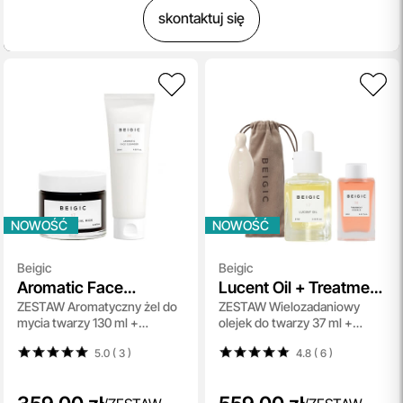
skontaktuj się
NOWOŚĆ
NOWOŚĆ
Beigic
Beigic
Aromatic Face
Lucent Oil + Treatment
ZESTAW Aromatyczny żel do
ZESTAW Wielozadaniowy
Cleanser + Correcting
Essence + Enhanced
mycia twarzy 130 ml +
olejek do twarzy 37 ml +
Facial Mask
Face Gua Sha
Korygująca maska ​​do twarzy
Nawilżająco-rozświetlająca
5.0 ( 3
)
4.8 ( 6
)
70 ml
esencja do twarzy 30 ml +
Masażer do twarzy 1 szt