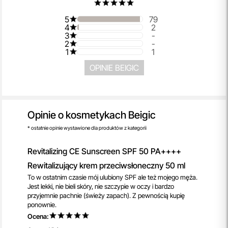
5
79
4
2
3
-
2
-
1
1
OPINIE BEIGIC
Opinie o kosmetykach Beigic
* ostatnie opinie wystawione dla produktów z kategorii
Revitalizing CE Sunscreen SPF 50 PA++++
Rewitalizujący krem ​​przeciwsłoneczny 50 ml
To w ostatnim czasie mój ulubiony SPF ale też mojego męża.
Jest lekki, nie bieli skóry, nie szczypie w oczy i bardzo
przyjemnie pachnie (świeży zapach). Z pewnością kupię
ponownie.
Ocena: