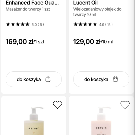
Enhanced Face Gua
Lucent Oil
Masażer do twarzy 1 szt
Wielozadaniowy olejek do
Sha
twarzy 10 ml
5.0 ( 5
)
4.9 ( 15
)
169,00 zł
129,00 zł
/
1 szt
/
10 ml
do koszyka
do koszyka