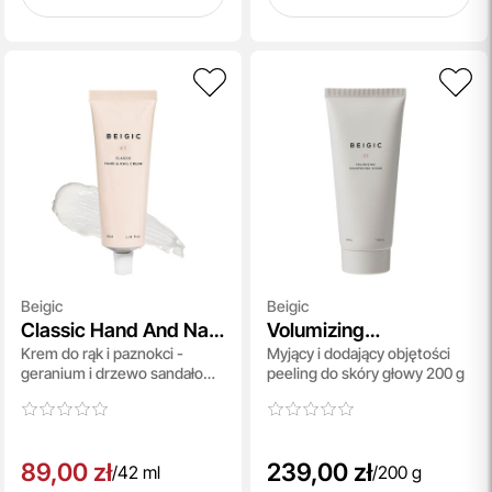
Beigic
Beigic
Classic Hand And Nail
Volumizing
Krem do rąk i paznokci -
Myjący i dodający objętości
Cream Geranium And
Shampooing Scrub
geranium i drzewo sandałowe
peeling do skóry głowy 200 g
Sandalwood
42 ml
89,00 zł
239,00 zł
/
42 ml
/
200 g