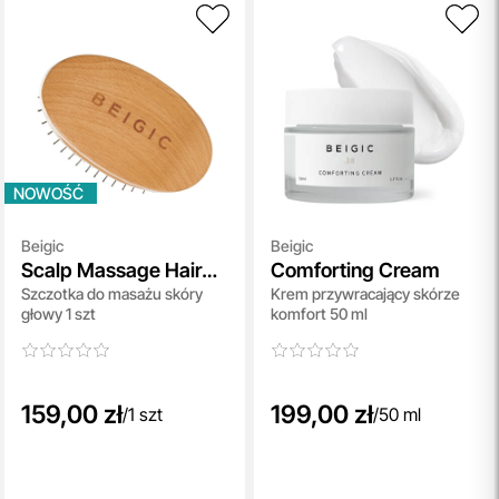
NOWOŚĆ
Beigic
Beigic
Scalp Massage Hair
Comforting Cream
Szczotka do masażu skóry
Krem przywracający skórze
Brush
głowy 1 szt
komfort 50 ml
159,00 zł
199,00 zł
/
1 szt
/
50 ml