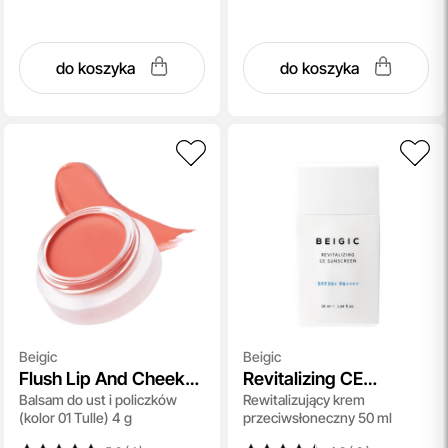
do koszyka
do koszyka
Beigic
Beigic
Flush Lip And Cheek
Revitalizing CE
Balsam do ust i policzków
Rewitalizujący krem ​​
Balm SPF 15
Sunscreen SPF 50
(kolor 01 Tulle) 4 g
przeciwsłoneczny 50 ml
PA++++