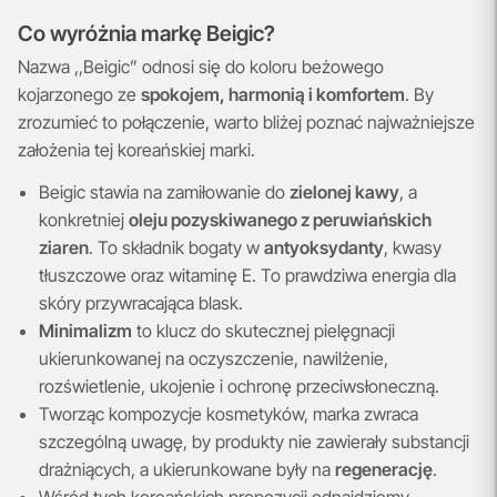
Co wyróżnia markę Beigic?
Nazwa ,,Beigic” odnosi się do koloru beżowego
kojarzonego ze
spokojem, harmonią i komfortem
. By
zrozumieć to połączenie, warto bliżej poznać najważniejsze
założenia tej koreańskiej marki.
Beigic stawia na zamiłowanie do
zielonej kawy
, a
konkretniej
oleju pozyskiwanego z peruwiańskich
ziaren
. To składnik bogaty w
antyoksydanty
, kwasy
tłuszczowe oraz witaminę E. To prawdziwa energia dla
skóry przywracająca blask.
Minimalizm
to klucz do skutecznej pielęgnacji
ukierunkowanej na oczyszczenie, nawilżenie,
rozświetlenie, ukojenie i ochronę przeciwsłoneczną.
Tworząc kompozycje kosmetyków, marka zwraca
szczególną uwagę, by produkty nie zawierały substancji
drażniących, a ukierunkowane były na
regenerację
.
Wśród tych koreańskich propozycji odnajdziemy