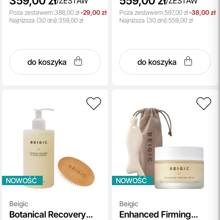
359,00 zł
559,00 zł
/
ZESTAW
/
ZESTAW
Poza zestawem:
388,00 zł
-29,00 zł
Poza zestawem:
597,00 zł
-38,00 zł
Najniższa
(30 dni):
359,00 zł
Najniższa
(30 dni):
559,00 zł
do koszyka
do koszyka
NOWOŚĆ
NOWOŚĆ
Beigic
Beigic
Botanical Recovery
Enhanced Firming