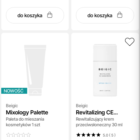
do koszyka
do koszyka
NOWOŚĆ
Beigic
Beigic
Mixology Palette
Revitalizing CE
Paleta do mieszania
Rewitalizujący krem ​​
Sunscreen SPF 50
kosmetyków 1 szt
przeciwsłoneczny 30 ml
PA++++
5.0 ( 5
)