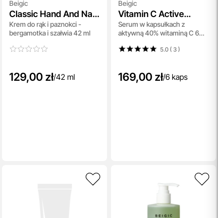
Beigic
Beigic
Classic Hand And Nail
Vitamin C Active
Krem do rąk i paznokci -
Serum w kapsułkach z
Cream Bergamot And
Capsule
bergamotka i szałwia 42 ml
aktywną 40% witaminą C 6
Sage
kaps.
5.0 ( 3
)
129,00 zł
169,00 zł
/
42 ml
/
6 kaps