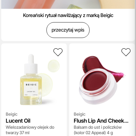
Koreański rytuał nawilżający z marką Beigic
przeczytaj wpis
Beigic
Beigic
Lucent Oil
Flush Lip And Cheek
Wielozadaniowy olejek do
Balsam do ust i policzków
Balm SPF 15
twarzy 37 ml
(kolor 02 Appeal) 4 g