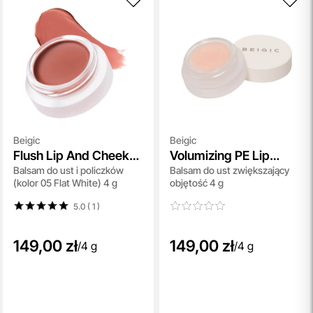
Beigic
Beigic
Flush Lip And Cheek
Volumizing PE Lip
Balsam do ust i policzków
Balsam do ust zwiększający
Balm SPF 15
Balm
(kolor 05 Flat White) 4 g
objętość 4 g
5.0 ( 1
)
149,00 zł
149,00 zł
/
4 g
/
4 g