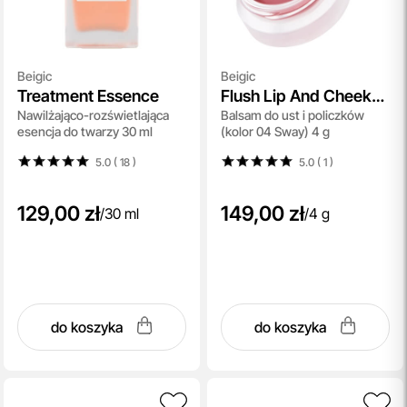
Beigic
Beigic
Treatment Essence
Flush Lip And Cheek
Nawilżająco-rozświetlająca
Balsam do ust i policzków
Balm SPF 15
esencja do twarzy 30 ml
(kolor 04 Sway) 4 g
5.0 ( 18
)
5.0 ( 1
)
129,00 zł
149,00 zł
/
30 ml
/
4 g
do koszyka
do koszyka