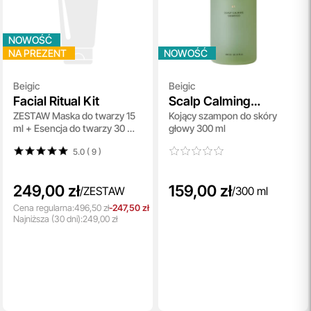
NOWOŚĆ
NA PREZENT
NOWOŚĆ
Beigic
Beigic
Facial Ritual Kit
Scalp Calming
ZESTAW Maska ​​do twarzy 15
Kojący szampon do skóry
Shampoo
ml + Esencja do twarzy 30 ml
głowy 300 ml
+ Olejek do twarzy 10 ml +
5.0 ( 9
)
Maska w płacie 1 szt + Żel do
mycia twarzy 30 ml
249,00 zł
159,00 zł
/
ZESTAW
/
300 ml
Cena regularna:
496,50 zł
-247,50 zł
Najniższa
(30 dni):
249,00 zł