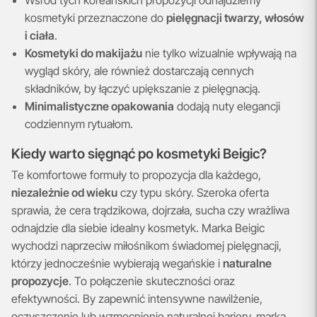
kosmetyki przeznaczone do
pielęgnacji twarzy, włosów
i ciała
.
Kosmetyki do makijażu
nie tylko wizualnie wpływają na
wygląd skóry, ale również dostarczają cennych
składników, by łączyć upiększanie z pielęgnacją.
Minimalistyczne opakowania
dodają nuty elegancji
codziennym rytuałom.
Kiedy warto sięgnąć po kosmetyki Beigic?
Te komfortowe formuły to propozycja dla każdego,
niezależnie od wieku
czy typu skóry. Szeroka oferta
sprawia, że cera trądzikowa, dojrzała, sucha czy wrażliwa
odnajdzie dla siebie idealny kosmetyk. Marka Beigic
wychodzi naprzeciw miłośnikom świadomej pielęgnacji,
którzy jednocześnie wybierają wegańskie i
naturalne
propozycje
. To połączenie skuteczności oraz
efektywności. By zapewnić intensywne nawilżenie,
oczyszczenie lub wzmocnienie naturalnej bariery, marka