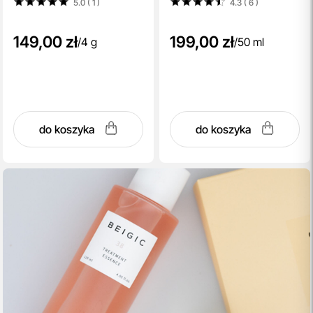
5.0 ( 1
)
4.3 ( 6
)
149,00 zł
199,00 zł
/
4 g
/
50 ml
do koszyka
do koszyka