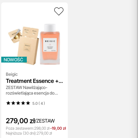
NOWOŚĆ
Beigic
Treatment Essence +
ZESTAW Nawilżająco-
Vitamin C Active
rozświetlająca esencja do
Capsule
twarzy 30 ml + Serum w
5.0 ( 4
)
kapsułkach z aktywną 40%
witaminą C 6 kaps.
279,00 zł
/
ZESTAW
Poza zestawem:
298,00 zł
-19,00 zł
Najniższa
(30 dni):
279,00 zł