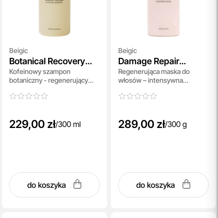
Beigic
Beigic
Botanical Recovery
Damage Repair
Kofeinowy szampon
Regenerująca maska do
Caffeine Shampoo
Treatment Mask
botaniczny - regenerujący
włosów – intensywna
300 ml
odbudowa 300 g
229,00 zł
289,00 zł
/
300 ml
/
300 g
do koszyka
do koszyka