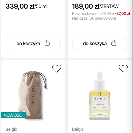
339,00 zł
189,00 zł
/
50 ml
/
ZESTAW
Poza zestawem:
276,00 zł
-87,00 zł
Najniższa
(30 dni):
189,00 zł
do koszyka
do koszyka
NOWOŚĆ
Beigic
Beigic