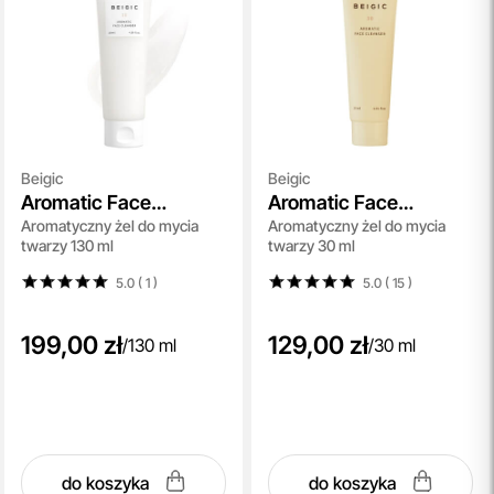
Beigic
Beigic
Aromatic Face
Aromatic Face
Aromatyczny żel do mycia
Aromatyczny żel do mycia
Cleanser
Cleanser
twarzy 130 ml
twarzy 30 ml
5.0 ( 1
)
5.0 ( 15
)
199,00 zł
129,00 zł
/
130 ml
/
30 ml
do koszyka
do koszyka