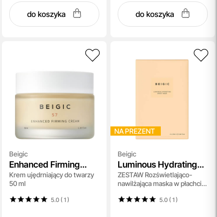
do koszyka
do koszyka
NA PREZENT
Beigic
Beigic
Enhanced Firming
Luminous Hydrating
Krem ​​ujędrniający do twarzy
ZESTAW Rozświetlająco-
Cream
Sheet Mask Box
50 ml
nawilżająca maska w płachcie
25 ml x 4
5.0 ( 1
)
5.0 ( 1
)