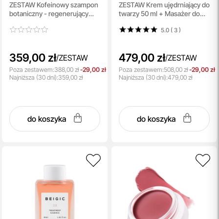
ZESTAW Kofeinowy szampon
ZESTAW Krem ​​ujędrniający do
Caffeine Shampoo +
Cream + Enhanced
botaniczny - regenerujący
twarzy 50 ml + Masażer do
Scalp Massage Hair
Face Gua Sha
300 ml + Szczotka do masażu
twarzy 1 szt
Brush
5.0 ( 3
)
skóry głowy 1 szt
359,00 zł
479,00 zł
/
ZESTAW
/
ZESTAW
Poza zestawem:
388,00 zł
-29,00 zł
Poza zestawem:
508,00 zł
-29,00 zł
Najniższa
(30 dni):
359,00 zł
Najniższa
(30 dni):
479,00 zł
do koszyka
do koszyka