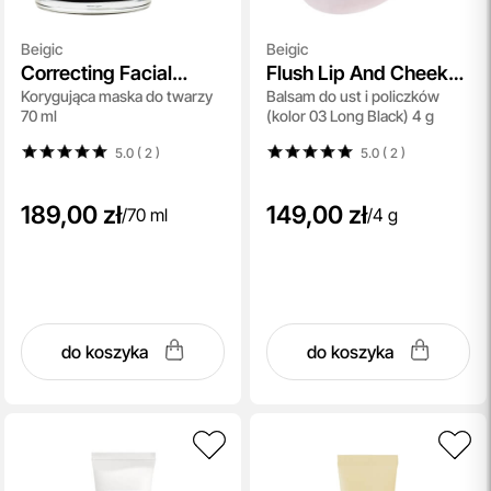
Beigic
Beigic
Correcting Facial
Flush Lip And Cheek
Korygująca maska ​​do twarzy
Balsam do ust i policzków
Mask
Balm SPF 15
70 ml
(kolor 03 Long Black) 4 g
5.0 ( 2
)
5.0 ( 2
)
189,00 zł
149,00 zł
/
70 ml
/
4 g
do koszyka
do koszyka