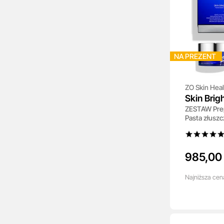
NA PREZENT
ZO Skin Heal
Skin Brig
ZESTAW Prep
Pasta złuszcz
oczyszczają
Preparat roz
985,00 
Najniższa
cen