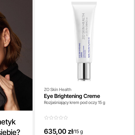
ZO Skin Health
Eye Brightening Creme
Rozjaśniający krem pod oczy 15 g
metyk
635,00 zł
siebie?
/
15 g