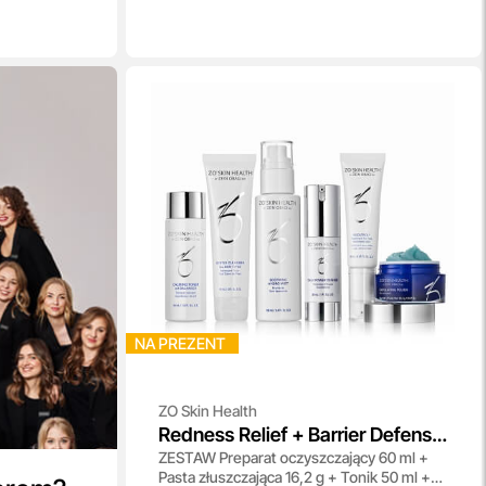
NA PREZENT
ZO Skin Health
Redness Relief + Barrier Defense
ZESTAW Preparat oczyszczający 60 ml +
Program
Pasta złuszczająca 16,2 g + Tonik 50 ml +