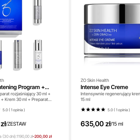
th
ZO Skin Health
htening Program +
Intense Eye Creme
rat rozjaśniający 30 ml +
Intensywnie regenerujący kre
epair
 + Krem 30 ml + Preparat
15 ml
y skórę 30 ml
5.0 ( 1
opinia
)
5.0 ( 1
opinia
)
zł
635,00 zł
/
ZESTAW
/
15 ml
a
(30 dni):
1190,00 zł
-200,00 zł