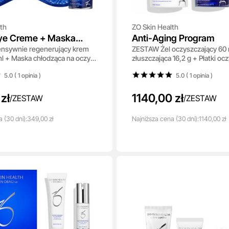
th
ZO Skin Health
Eye Creme + Maska
Anti-Aging Program
nsywnie regenerujący krem
ZESTAW Żel oczyszczający 60 
a
l + Maska chłodząca na oczy 1
złuszczająca 16,2 g + Płatki oc
30 szt + Serum 30 ml + Serum
5.0 ( 1
opinia
)
5.0 ( 1
opinia
)
zł
1140,00 zł
/
ZESTAW
/
ZESTAW
a
(30 dni):
349,00 zł
Najniższa
cena
(30 dni):
1140,00 zł