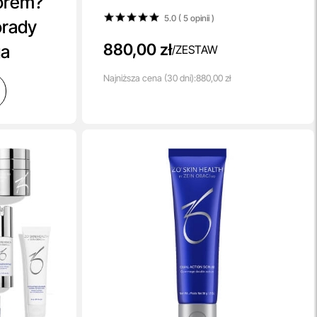
orem?
Serum 30 ml + Kuracja 20 ml + Mgiełka 100
5.0 ( 5
opinii
)
ml
orady
880,00 zł
ga
/
ZESTAW
Najniższa
cena
(30 dni):
880,00 zł