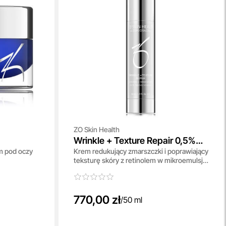
ZO Skin Health
Wrinkle + Texture Repair 0,5%
m pod oczy
Krem redukujący zmarszczki i poprawiający
Retinol
teksturę skóry z retinolem w mikroemulsji
50 ml
770,00 zł
/
50 ml