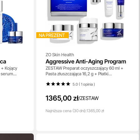
NA PREZENT
ZO Skin Health
ąca
Aggressive Anti-Aging Program
+ Kojący
ZESTAW Preparat oczyszczający 60 ml +
e serum
Pasta złuszczająca 16,2 g + Płatki
 pod oczy 8
oczyszczające 30 szt + Serum 30 ml +
5.0 ( 1
opinia
)
Preparat na noc 30 ml + Krem 50 ml
1365,00 zł
/
ZESTAW
Najniższa
cena
(30 dni):
1365,00 zł