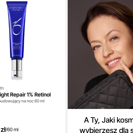
th
ight Repair 1% Retinol
budowujący na noc 60 ml
A Ty, Jaki kos
zł
wybierzesz dla 
/
60 ml