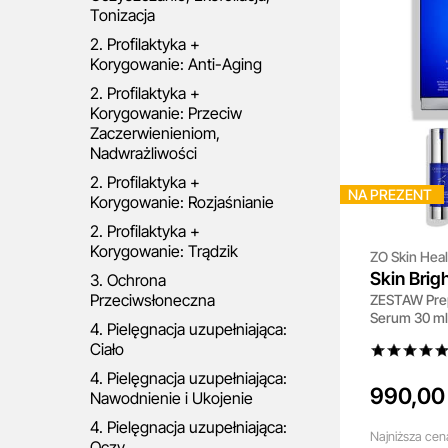
Tonizacja
2. Profilaktyka +
Korygowanie: Anti-Aging
2. Profilaktyka +
Korygowanie: Przeciw
Zaczerwienieniom,
Nadwrażliwości
2. Profilaktyka +
NA PREZENT
Korygowanie: Rozjaśnianie
2. Profilaktyka +
Korygowanie: Trądzik
ZO Skin Heal
Skin Brig
3. Ochrona
Przeciwsłoneczna
ZESTAW Prepa
Texture R
Serum 30 ml
4. Pielęgnacja uzupełniająca:
rozjaśniając
Ciało
4. Pielęgnacja uzupełniająca:
990,00 
Nawodnienie i Ukojenie
4. Pielęgnacja uzupełniająca:
Najniższa
cen
Oczy