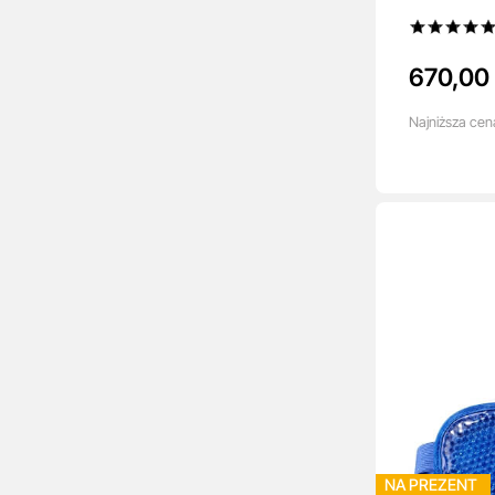
30 szt + Se
670,00 
Najniższa
cen
NA PREZENT