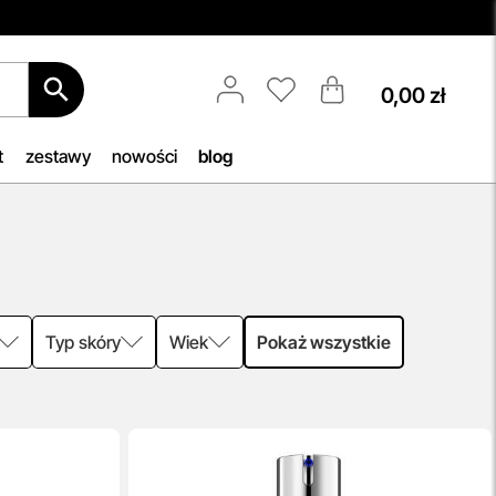
0,00 zł
Aktualizacja Regulaminów
Zmiany obowiązują od 27.04.2026.
Korzystanie ze Sklepu Internetowego
t
zestawy
nowości
blog
lub Konta po tym terminie oznacza
akceptację wprowadzonych zmian.
b, by
przeczytaj więcej
h
iu —
woją
Typ skóry
Wiek
Pokaż wszystkie