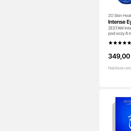
ZO Skin Heal
Intense 
ZESTAW Inte
chłodząc
pod oczy 8 m
szt
349,00 
Najniższa
cen