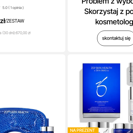
Problem z wyb
rum 30 ml
5.0 ( 1
opinia
)
Skorzystaj z p
zł
kosmetolo
/
ZESTAW
a
(30 dni):
670,00 zł
skontaktuj się
NA PREZENT