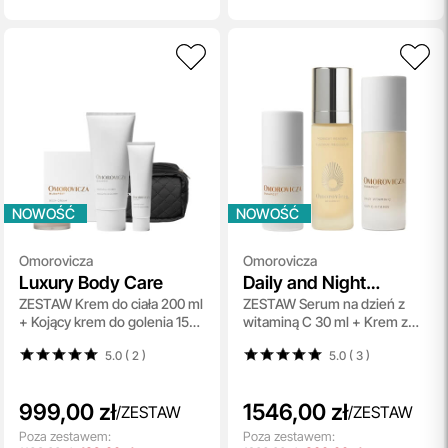
NOWOŚĆ
NOWOŚĆ
Omorovicza
Omorovicza
Luxury Body Care
Daily and Night
ZESTAW Krem do ciała 200 ml
ZESTAW Serum na dzień z
Vitamin C Care
+ Kojący krem do golenia 150
witaminą C 30 ml + Krem z
ml + Krem do rąk 100 ml +
witaminą C pod oczy 15 ml +
5.0 ( 2
)
5.0 ( 3
)
Balsam do ust 10 ml +
Nocne serum odnawiające z
kosmetyczka 1 szt
retinalem 30 ml
999,00 zł
1546,00 zł
/
ZESTAW
/
ZESTAW
Poza zestawem:
Poza zestawem: