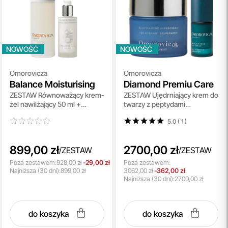
NOWOŚĆ
NOWOŚĆ
Omorovicza
Omorovicza
Balance Moisturising
Diamond Premiu Care
ZESTAW Równoważący krem-
ZESTAW Ujędrniający krem ​​do
żel ​​nawilżający 50 ml +
twarzy z peptydami
Esencja zwiększająca
diamentowymi 50 ml + Krem
5.0 ( 1
)
nawilżenie skóry 100 ml
pod oczy z peptydami
diamentowymi 15 ml
899,00 zł
2700,00 zł
/
ZESTAW
/
ZESTAW
Poza zestawem:
928,00 zł
-29,00 zł
Poza zestawem:
Najniższa
(30 dni):
899,00 zł
3062,00 zł
-362,00 zł
Najniższa
(30 dni):
2700,00 zł
do koszyka
do koszyka