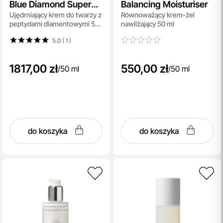
Blue Diamond Super
Balancing Moisturiser
Ujędrniający krem ​​do twarzy z
Równoważący krem-żel ​​
Cream
peptydami diamentowymi 50
nawilżający 50 ml
ml
5.0 ( 1
)
1817,00 zł
550,00 zł
/
50 ml
/
50 ml
do koszyka
do koszyka