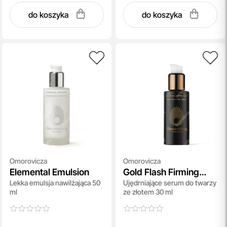
do koszyka
do koszyka
Omorovicza
Omorovicza
Elemental Emulsion
Gold Flash Firming
Lekka emulsja nawilżająca 50
Ujędrniające serum do twarzy
Serum
ml
ze złotem 30 ml