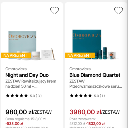
NA PREZENT
NA PREZENT
Omorovicza
Omorovicza
Night and Day Duo
Blue Diamond Quartet
ZESTAW Rewitalizujący krem
ZESTAW
na dzień 50 ml +
Przeciwzmarszczkowe serum
Regenerujący krem na noc 50
30 ml + Ujędrniający krem ​​do
5.0 ( 3
)
5.0 ( 1
)
ml + Rewitalizujący eliksir do
twarzy 50 ml + Rozjaśniający
twarzy 5 ml
peeling 50 ml + Krem pod
oczy 15 ml
980,00 zł
3980,00 zł
/
ZESTAW
/
ZESTAW
Cena regularna:
1518,00 zł
Poza zestawem:
-538,00 zł
5812,00 zł
-1832,00 zł