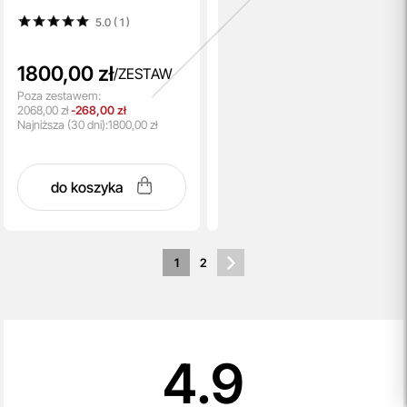
50 ml + Liftingujący krem pod
5.0 ( 1
)
oczy ze złotem 15 ml
1800,00 zł
/
ZESTAW
Poza zestawem:
2068,00 zł
-268,00 zł
Najniższa
(30 dni):
1800,00 zł
do koszyka
1
2
4.9