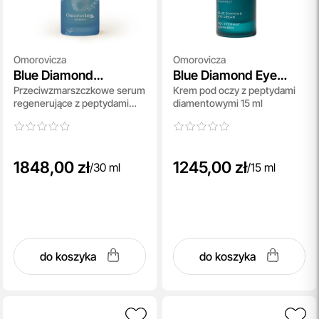
Omorovicza
Omorovicza
Blue Diamond
Blue Diamond Eye
Przeciwzmarszczkowe serum
Krem pod oczy z peptydami
Concentrate
Cream
regenerujące z peptydami
diamentowymi 15 ml
diamentowymi 30 ml
1848,00 zł
1245,00 zł
/
30 ml
/
15 ml
do koszyka
do koszyka