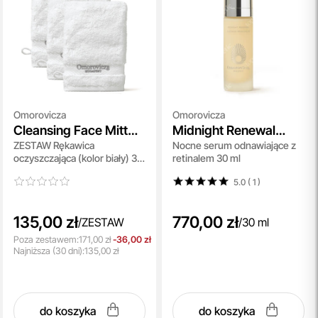
Omorovicza
Omorovicza
Cleansing Face Mitt
Midnight Renewal
ZESTAW Rękawica
Nocne serum odnawiające z
Trio
Serum
oczyszczająca (kolor biały) 3
retinalem 30 ml
szt
5.0 ( 1
)
135,00 zł
770,00 zł
/
ZESTAW
/
30 ml
Poza zestawem:
171,00 zł
-36,00 zł
Najniższa
(30 dni):
135,00 zł
do koszyka
do koszyka