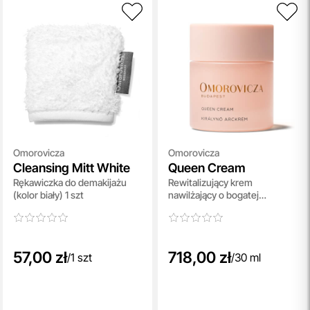
Omorovicza
Omorovicza
Cleansing Mitt White
Queen Cream
Rękawiczka do demakijażu
Rewitalizujący krem
(kolor biały) 1 szt
nawilżający o bogatej
konsystencji 30 ml
57,00 zł
718,00 zł
/
1 szt
/
30 ml