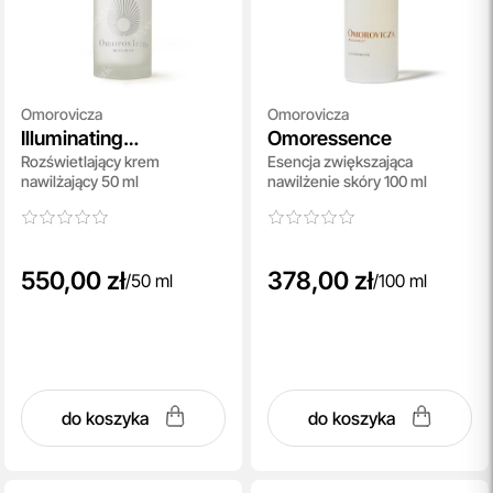
Omorovicza
Omorovicza
Illuminating
Omoressence
Rozświetlający krem
Esencja zwiększająca
Moisturiser
nawilżający 50 ml
nawilżenie skóry 100 ml
550,00 zł
378,00 zł
/
50 ml
/
100 ml
do koszyka
do koszyka