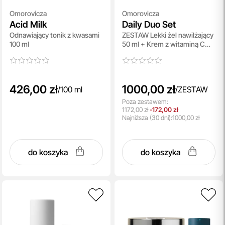
Omorovicza
Omorovicza
Acid Milk
Daily Duo Set
Odnawiający tonik z kwasami
ZESTAW Lekki żel nawilżający
100 ml
50 ml + Krem z witaminą C
pod oczy 15 ml
426,00 zł
1000,00 zł
/
100 ml
/
ZESTAW
Poza zestawem:
1172,00 zł
-172,00 zł
Najniższa
(30 dni):
1000,00 zł
do koszyka
do koszyka