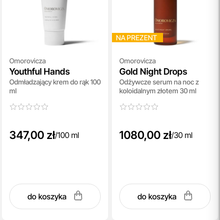
NA PREZENT
Omorovicza
Omorovicza
Youthful Hands
Gold Night Drops
Odmładzający krem do rąk 100
Odżywcze serum na noc z
ml
koloidalnym złotem 30 ml
347,00 zł
1080,00 zł
/
100 ml
/
30 ml
do koszyka
do koszyka