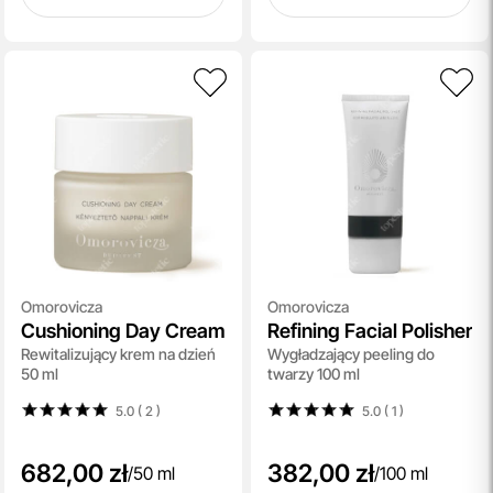
Omorovicza
Omorovicza
Cushioning Day Cream
Refining Facial Polisher
Rewitalizujący krem na dzień
Wygładzający peeling do
50 ml
twarzy 100 ml
5.0 ( 2
)
5.0 ( 1
)
682,00 zł
382,00 zł
/
50 ml
/
100 ml