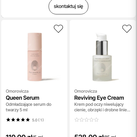
skontaktuj się
Omorovicza
Omorovicza
Queen Serum
Reviving Eye Cream
Odmładzające serum do
Krem pod oczy niwelujący
twarzy 5 ml
cienie, obrzęki i drobne linie
15 ml
5.0 ( 1
)