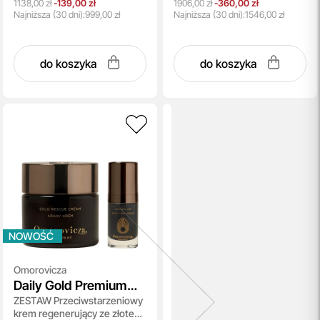
1138,00 zł
-139,00 zł
1906,00 zł
-360,00 zł
Najniższa
(30 dni):
999,00 zł
Najniższa
(30 dni):
1546,00 zł
do koszyka
do koszyka
NOWOŚĆ
Omorovicza
Daily Gold Premium
ZESTAW Przeciwstarzeniowy
Care
krem ​​regenerujący ze złotem