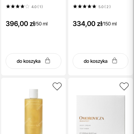
4.0 ( 1
)
5.0 ( 2
)
396,00 zł
334,00 zł
/
50 ml
/
150 ml
do koszyka
do koszyka