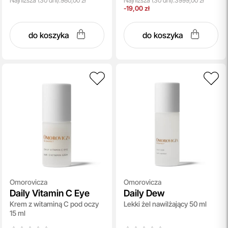
Najniższa
(30 dni):
980,00 zł
Najniższa
(30 dni):
3999,00 zł
-19,00 zł
do koszyka
do koszyka
Omorovicza
Omorovicza
Daily Vitamin C Eye
Daily Dew
Krem z witaminą C pod oczy
Lekki żel nawilżający 50 ml
15 ml