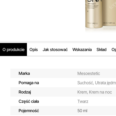
O produkcie
Opis
Jak stosować
Wskazania
Skład
Op
Marka
Mesoestetic
Pomaga na
Suchość,
Utrata jędrn
Rodzaj
Krem,
Krem na noc
Część ciała
Twarz
Pojemność
50 ml