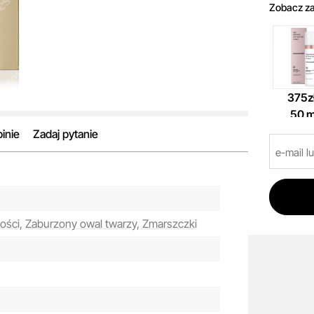
Zobacz za
375zł
50 m
inie
Zadaj pytanie
ości,
Zaburzony owal twarzy,
Zmarszczki