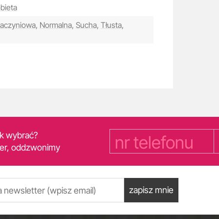
bieta
aczyniowa,
Normalna,
Sucha,
Tłusta,
yk wybrać?
er, oddzwonimy
zapisz mnie