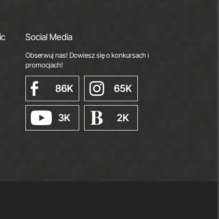
ic
Social Media
Obserwuj nas! Dowiesz się o konkursach i
promocjach!
86K
65K
3K
2K