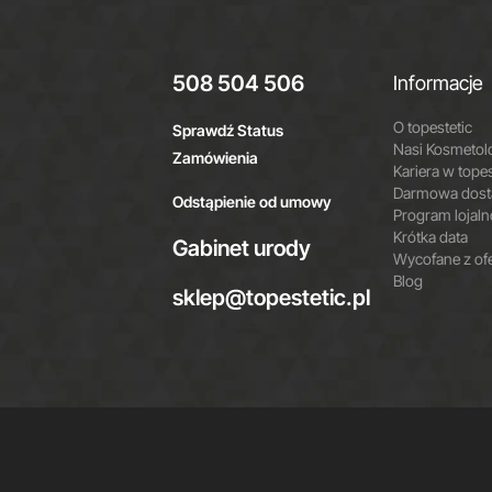
508 504 506
Informacje
O topestetic
Sprawdź Status
Nasi Kosmetol
Zamówienia
Kariera w topes
Darmowa dosta
Odstąpienie od umowy
Program lojal
Krótka data
Gabinet urody
Wycofane z of
Blog
sklep@topestetic.pl