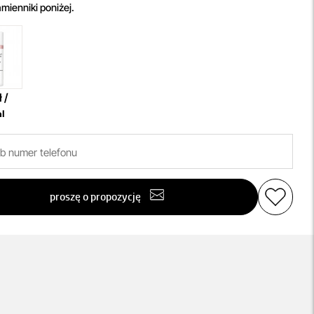
mienniki poniżej.
 /
l
proszę o propozycję