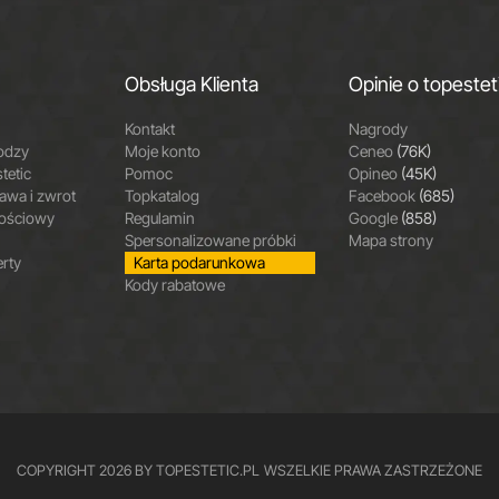
Obsługa Klienta
Opinie o topestet
Kontakt
Nagrody
odzy
Moje konto
Ceneo
(76K)
tetic
Pomoc
Opineo
(45K)
wa i zwrot
Topkatalog
Facebook
(685)
nościowy
Regulamin
Google
(858)
Spersonalizowane próbki
Mapa strony
erty
Karta podarunkowa
Kody rabatowe
COPYRIGHT 2026 BY TOPESTETIC.PL
WSZELKIE PRAWA ZASTRZEŻONE