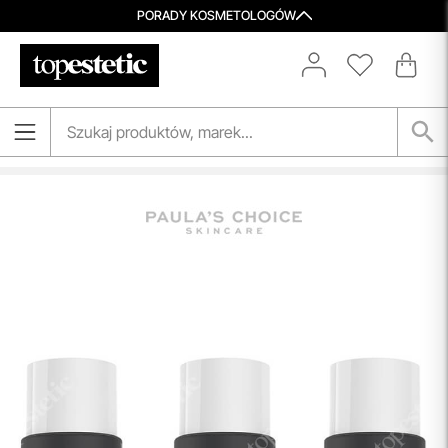
PORADY KOSMETOLOGÓW
Darmowa Dostawa i Zwrot
Naszym celem jest zapewnienie błyskawicznej i
efektywnej realizacji zamówień w naszym sklepie. Dzięki
nowoczesnemu magazynowi oraz zaawansowanym
technologicznie systemom IT, zamówienia są zazwyczaj
wysyłane i dostarczane w ciągu zaledwie
24 godzin
od
momentu złożenia.
przeczytaj więcej
Spersonalizowane Próbki
Do wielu zamówień dołączamy starannie dobrane próbki
kosmetyków, dopasowane do indywidualnych potrzeb
pielęgnacyjnych. To nasz sposób, by umożliwić Ci
odkrywanie nowych produktów i doświadczanie
pielęgnacji w najlepszym wydaniu — świadomie, z troską o
Ciebie i Twoją skórę.