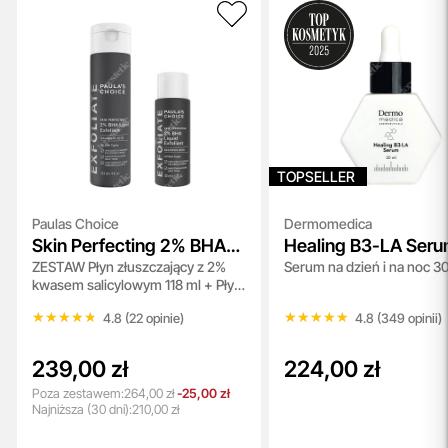
TOPSELLER
Paulas Choice
Dermomedica
Skin Perfecting 2% BHA
Healing B3-LA Ser
ZESTAW Płyn złuszczający z 2%
Serum na dzień i na noc 3
Liquid + Skin Perfecting
kwasem salicylowym 118 ml + Płyn
2% BHA Liquid
złuszczający z 2% kwasem
★★★★★
★★★★★
★★★★★
★★★★★
4.8 (22 opinie)
4.8 (349 opinii)
salicylowym 30 ml
239,00 zł
224,00 zł
Poza zestawem:
264,00 zł
-25,00 zł
Najniższa
(30 dni):
210,00 zł