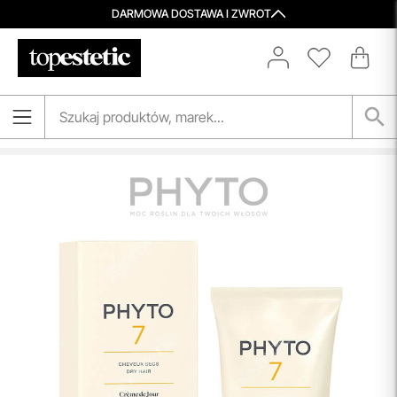
DARMOWA DOSTAWA I ZWROT
Porady Kosmetologów
Nowa jakość pielęgnacji z Topestetic! Skorzystaj z
indywidualnej konsultacji
kosmetologicznej, która
pomoże Ci dobrać idealne produkty do potrzeb Twojej
skóry. Zaufaj naszym specjalistom i zadbaj o swoją cerę jak
nigdy dotąd!
przeczytaj więcej
Spersonalizowane Próbki
Do wielu zamówień dołączamy starannie dobrane próbki
kosmetyków, dopasowane do indywidualnych potrzeb
pielęgnacyjnych. To nasz sposób, by umożliwić Ci
odkrywanie nowych produktów i doświadczanie
pielęgnacji w najlepszym wydaniu — świadomie, z troską o
Ciebie i Twoją skórę.
przeczytaj więcej