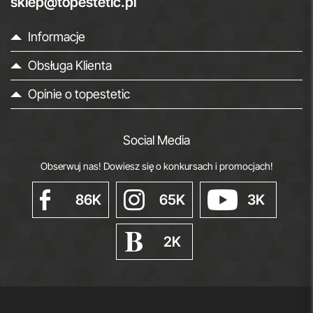
sklep@topestetic.pl
Informacje
Obsługa Klienta
Opinie o topestetic
Social Media
Obserwuj nas! Dowiesz się o konkursach i promocjach!
86K
65K
3K
2K