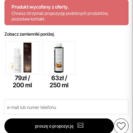
Produkt wycofany z oferty.
Chcesz otrzymać propozycję podobnych produktów,
pozostaw kontakt.
Zobacz zamienniki poniżej.
79zł /
63zł /
200 ml
250 ml
proszę o propozycję