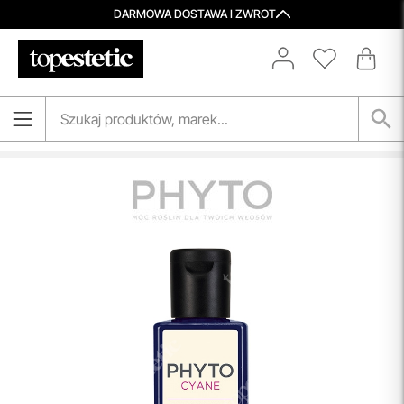
DARMOWA DOSTAWA I ZWROT
Aktualizacja Regulaminów
Zmiany obowiązują od 27.04.2026.
Korzystanie ze Sklepu Internetowego lub Konta po tym
terminie oznacza akceptację wprowadzonych zmian.
przeczytaj więcej
Porady Kosmetologów
Nowa jakość pielęgnacji z Topestetic! Skorzystaj z
indywidualnej konsultacji
kosmetologicznej, która
pomoże Ci dobrać idealne produkty do potrzeb Twojej
skóry. Zaufaj naszym specjalistom i zadbaj o swoją cerę jak
nigdy dotąd!
przeczytaj więcej
Spersonalizowane Próbki
Do wielu zamówień dołączamy starannie dobrane próbki
kosmetyków, dopasowane do indywidualnych potrzeb