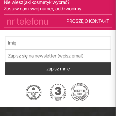
Nie wiesz jaki kosmetyk wybrać?
Zostaw nam swój numer, oddzwonimy
PROSZĘ O KONTAKT
zapisz mnie