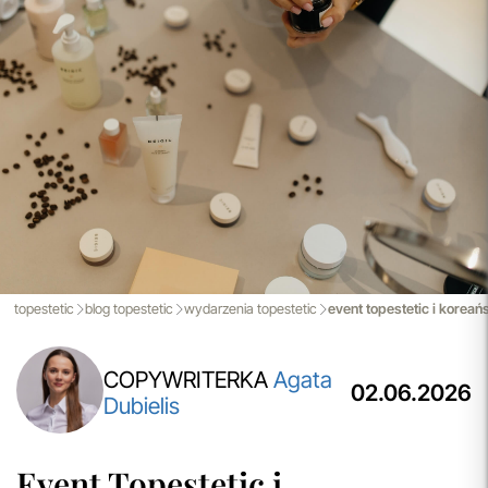
przeczytaj więcej
Aktualizacja Regulaminów
Zmiany obowiązują od 27.04.2026.
Korzystanie ze Sklepu Internetowego lub Konta po tym
terminie oznacza akceptację wprowadzonych zmian.
przeczytaj więcej
Porady Kosmetologów
Nowa jakość pielęgnacji z Topestetic! Skorzystaj z
indywidualnej konsultacji
kosmetologicznej, która
pomoże Ci dobrać idealne produkty do potrzeb Twojej
skóry. Zaufaj naszym specjalistom i zadbaj o swoją cerę jak
nigdy dotąd!
topestetic
blog topestetic
wydarzenia topestetic
event topestetic i koreań
przeczytaj więcej
COPYWRITERKA
Agata
02.06.2026
Dubielis
Event Topestetic i