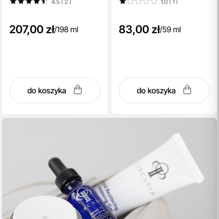
4.5 ( 2
)
1.0 ( 1
)
207,00 zł
83,00 zł
/
198 ml
/
59 ml
do koszyka
do koszyka