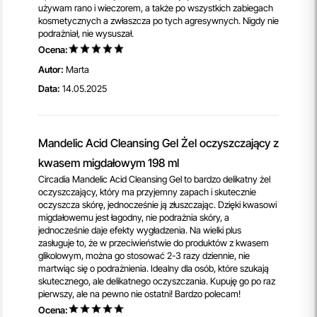
używam rano i wieczorem, a także po wszystkich zabiegach
kosmetycznych a zwłaszcza po tych agresywnych. Nigdy nie
podrażniał, nie wysuszał.
Ocena:
Autor:
Marta
Data:
14.05.2025
Mandelic Acid Cleansing Gel Żel oczyszczający z
kwasem migdałowym 198 ml
Circadia Mandelic Acid Cleansing Gel to bardzo delikatny żel
oczyszczający, który ma przyjemny zapach i skutecznie
oczyszcza skórę, jednocześnie ją złuszczając. Dzięki kwasowi
migdałowemu jest łagodny, nie podrażnia skóry, a
jednocześnie daje efekty wygładzenia. Na wielki plus
zasługuje to, że w przeciwieństwie do produktów z kwasem
glikolowym, można go stosować 2-3 razy dziennie, nie
martwiąc się o podrażnienia. Idealny dla osób, które szukają
skutecznego, ale delikatnego oczyszczania. Kupuję go po raz
pierwszy, ale na pewno nie ostatni! Bardzo polecam!
Ocena: