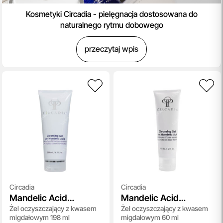
Kosmetyki Circadia - pielęgnacja dostosowana do
naturalnego rytmu dobowego
przeczytaj wpis
Circadia
Circadia
Mandelic Acid
Mandelic Acid
Żel oczyszczający z kwasem
Żel oczyszczający z kwasem
Cleansing Gel
Cleansing Gel Travel
migdałowym 198 ml
migdałowym 60 ml
Size