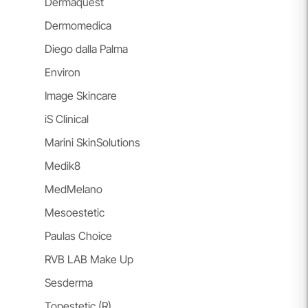
Dermaquest
Dermomedica
Diego dalla Palma
Environ
Image Skincare
iS Clinical
Marini SkinSolutions
Medik8
MedMelano
Mesoestetic
Paulas Choice
RVB LAB Make Up
Sesderma
Topestetic (R)