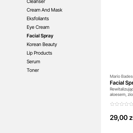
Cleanser
Cream And Mask
Eksfoliants
Eye Cream
Facial Spray
Korean Beauty
Lip Products
Serum
Toner
Mario Bades
Facial Sp
Rewitalizują
And Rose
aloesem, zio
29,00 z