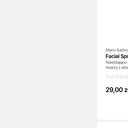
Mario Bades
Facial Sp
Nawilżająco
Cucumber
twarzy z alo
herbatą59 m
29,00 z