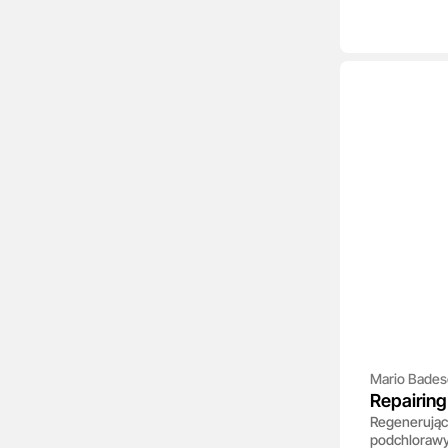
Mario Bades
Repairing
Regenerując
Hypochlo
podchlorawy