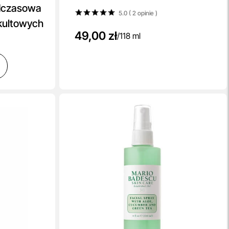
dczasowa
5.0 ( 2
opinie
)
 kultowych
49,00 zł
/
118 ml
w