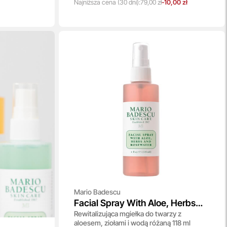
Najniższa
cena
(30 dni):
79,00 zł
-10,00 zł
Mario Badescu
Facial Spray With Aloe, Herbs
Rewitalizująca mgiełka do twarzy z
And Rosewater
aloesem, ziołami i wodą różaną 118 ml