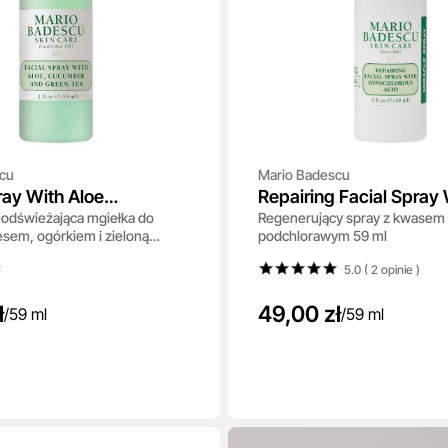
cu
Mario Badescu
ray With Aloe
Repairing Facial Spray 
-odświeżająca mgiełka do
Regenerujący spray z kwasem
 And Green Tea
Hypochlorous Acid
esem, ogórkiem i zieloną
podchlorawym 59 ml
l
5.0 ( 2
opinie
)
ł
49,00 zł
/
59 ml
/
59 ml