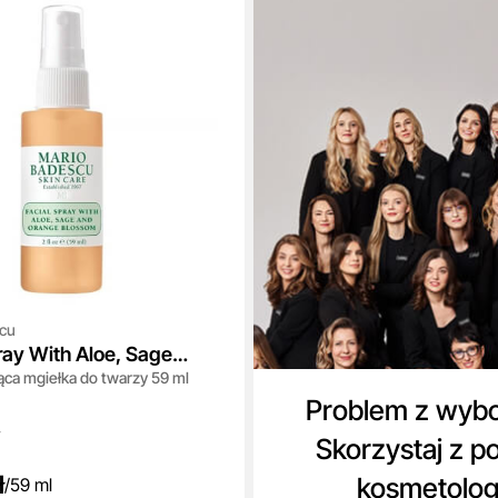
cu
ray With Aloe, Sage
ąca mgiełka do twarzy 59 ml
ge Blossom
Problem z wyb
Skorzystaj z p
ł
kosmetolo
/
59 ml