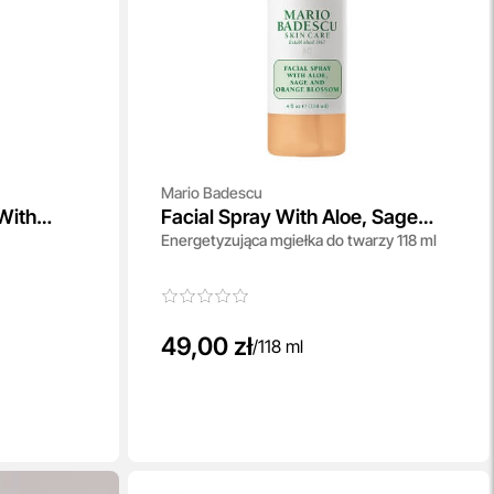
Mario Badescu
With
Facial Spray With Aloe, Sage
Energetyzująca mgiełka do twarzy 118 ml
And Orange Blossom
49,00 zł
/
118 ml