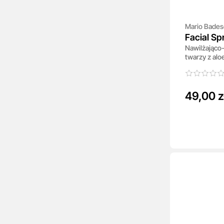
Mario Bades
Facial Sp
Nawilżająco-
Adaptoge
twarzy z al
kokosową 11
49,00 z