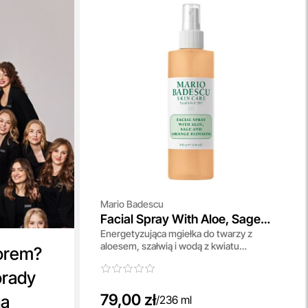
Mario Badescu
Facial Spray With Aloe, Sage
Energetyzująca mgiełka do twarzy z
And Orange Blossom
aloesem, szałwią i wodą z kwiatu
orem?
pomarańczy 236 ml
orady
79,00 zł
ga
/
236 ml