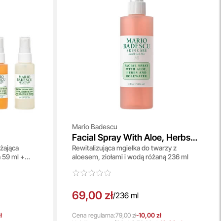
Mario Badescu
Facial Spray With Aloe, Herbs
żająca
Rewitalizująca mgiełka do twarzy z
And Rosewater
 59 ml +
aloesem, ziołami i wodą różaną 236 ml
+ Mgiełka 59
69,00 zł
/
236 ml
ł
Cena regularna:
79,00 zł
-10,00 zł