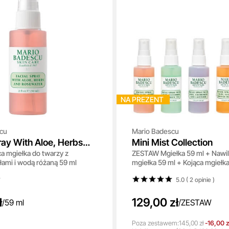
NA PREZENT
cu
Mario Badescu
ray With Aloe, Herbs
Mini Mist Collection
ca mgiełka do twarzy z
ZESTAW Mgiełka 59 ml + Nawil
water
łami i wodą różaną 59 ml
mgiełka 59 ml + Kojąca mgiełka
Energetyzująca mgiełka 59 ml 
5.0 ( 2
opinie
)
ml
ł
129,00 zł
/
59 ml
/
ZESTAW
Poza zestawem:
145,00 zł
-16,00 z