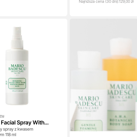
Najniższa
cena
(30 dni):
129,00 zł
cu
 Facial Spray With
y spray z kwasem
rous Acid
m 118 ml