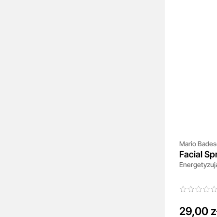
Mario Bades
Facial Sp
Energetyzuj
And Oran
29,00 z