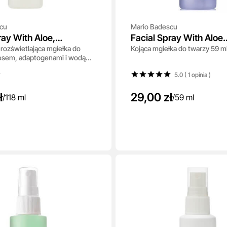
cu
Mario Badescu
ray With Aloe,
Facial Spray With Aloe
rozświetlająca mgiełka do
Kojąca mgiełka do twarzy 59 m
ns and Coconut Water
Chamomile And Laven
oesem, adaptogenami i wodą
8 ml
5.0 ( 1
opinia
)
ł
29,00 zł
/
118 ml
/
59 ml