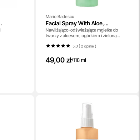
Mario Badescu
Facial Spray With Aloe,
l
Nawilżająco-odświeżająca mgiełka do
der
Cucumber And Green Tea
twarzy z aloesem, ogórkiem i zieloną
herbatą 118 ml
5.0 ( 2
opinie
)
49,00 zł
/
118 ml