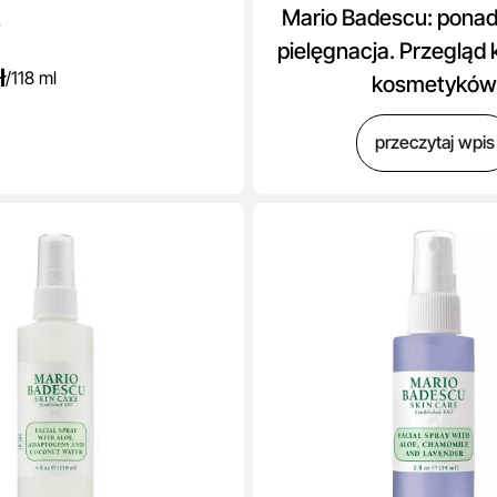
Mario Badescu: pona
pielęgnacja. Przegląd
ł
/
118 ml
kosmetykó
przeczytaj wpis