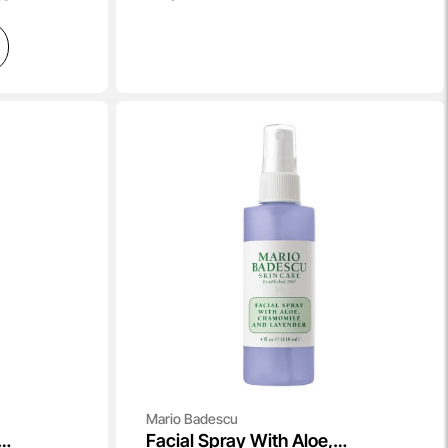
Mario Badescu
Facial Spray With Aloe,