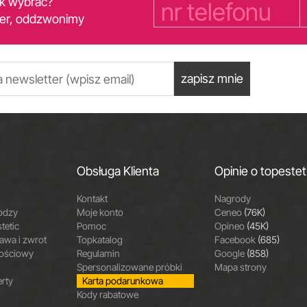
yk wybrać?
er, oddzwonimy
zapisz mnie
Obsługa Klienta
Opinie o topestet
Kontakt
Nagrody
odzy
Moje konto
Ceneo
(76K)
tetic
Pomoc
Opineo
(45K)
wa i zwrot
Topkatalog
Facebook
(685)
nościowy
Regulamin
Google
(858)
Spersonalizowane próbki
Mapa strony
erty
Karta podarunkowa
Kody rabatowe