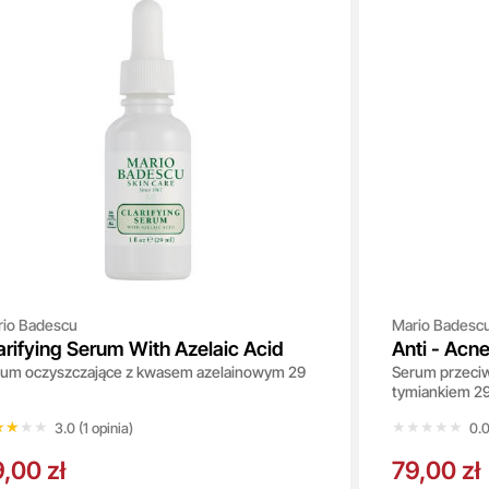
rio Badescu
Mario Badesc
arifying Serum With Azelaic Acid
Anti - Acn
um oczyszczające z kwasem azelainowym 29
Serum przeciw
tymiankiem 2
★★★★
★★★★
★★★★★
★★★★★
3.0 (1 opinia)
0.0
,00 zł
79,00 zł