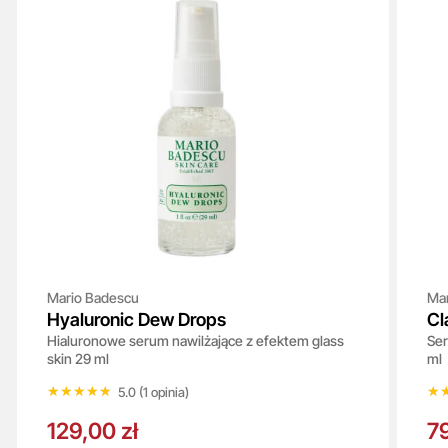
Mario Badescu
Ma
Hyaluronic Dew Drops
Cl
Hialuronowe serum nawilżające z efektem glass
Ser
skin 29 ml
ml
★★★★★
★★★★★
★
★
5.0 (1 opinia)
129,00 zł
79