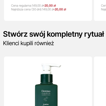
Cena regularna:
149,00 zł
-20,00 zł
Cen
Najniższa
cena
(30 dni):
149,00 zł
-20,00 zł
Naj
Stwórz swój kompletny rytuał
Klienci kupili również