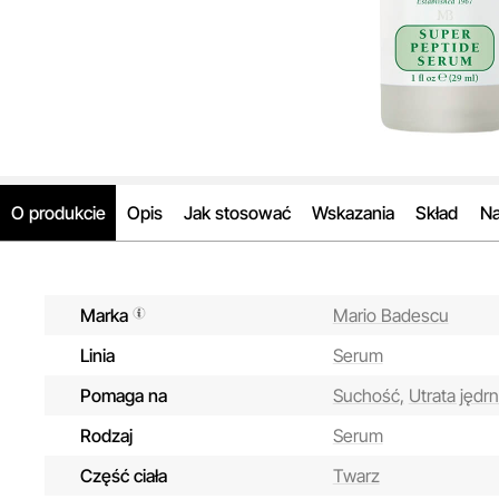
O produkcie
Opis
Jak stosować
Wskazania
Skład
Na
Marka
Mario Badescu
Linia
Serum
Pomaga na
Suchość,
Utrata jędrn
Rodzaj
Serum
Część ciała
Twarz