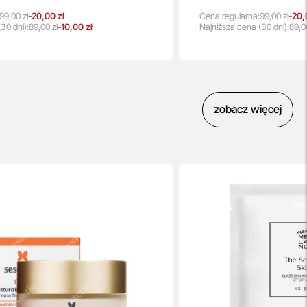
99,00 zł
-20,00 zł
Cena regularna:
99,00 zł
-20,
30 dni):
89,00 zł
-10,00 zł
Najniższa
cena
(30 dni):
89,0
zobacz więcej