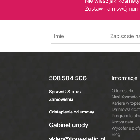
Nie wiesz jaki kosmet
Zostaw nam swój num
508 504 506
Informacje
O topestetic
Sprawdź Status
Nasi Kosmetol
Zamówienia
Kariera w topes
Darmowa dosta
Odstąpienie od umowy
Program lojal
Krótka data
Gabinet urody
Wycofane z of
Blog
sklep@topestetic.pl