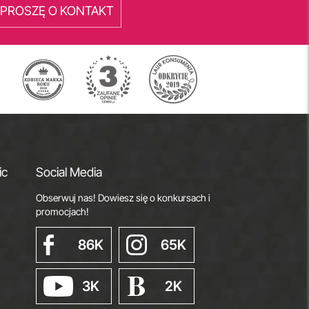
PROSZĘ O KONTAKT
ic
Social Media
Obserwuj nas! Dowiesz się o konkursach i
promocjach!
86K
65K
3K
2K