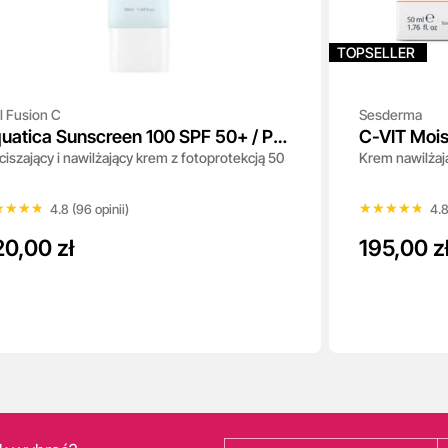
TOPSELLER
l Fusion C
Sesderma
uatica Sunscreen 100 SPF 50+ / PA
C-VIT Mois
iszający i nawilżający krem z fotoprotekcją 50
Krem nawilżaj
+++
★★★★
★★★★
★★★★★
★★★★★
4.8 (96 opinii)
4.8
0,00 zł
195,00 z