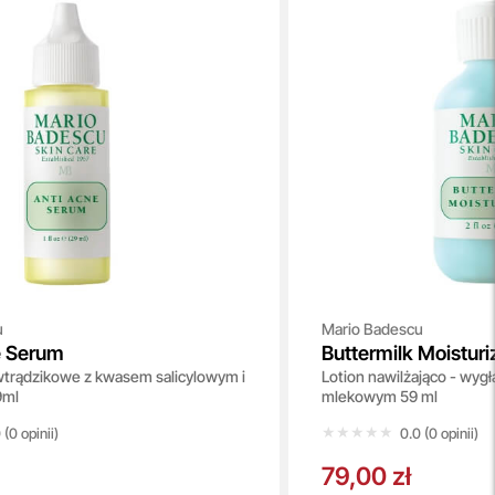
u
Mario Badescu
e Serum
Buttermilk Moisturi
trądzikowe z kwasem salicylowym i
Lotion nawilżająco - wyg
9ml
mlekowym 59 ml
★★★★★
★★★★★
 (0 opinii)
0.0 (0 opinii)
79,00 zł