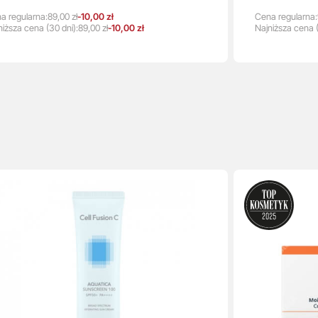
a regularna:
89,00 zł
-10,00 zł
Cena regularna:
niższa
cena
(30 dni):
89,00 zł
-10,00 zł
Najniższa
cena
(