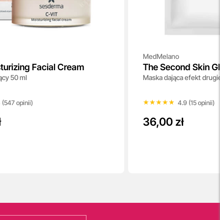
MedMelano
turizing Facial Cream
The Second Skin Gl
ący 50 ml
Maska dająca efekt drugie
OX-LIKE Effekt Ma
★★★★★
★★★★★
 (547 opinii)
4.9 (15 opinii)
ł
36,00 zł