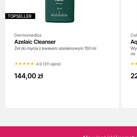
TOPSELLER
Dermomedica
Cel
Azelaic Cleanser
Aq
Żel do mycia z kwasem azelainowym 150 ml
Wyc
+
ml
★★★★★
★★★★★
★
★
4.9 (311 opinii)
144,00 zł
22