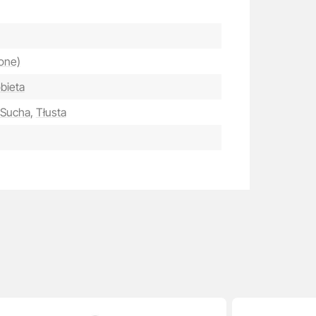
one)
bieta
Sucha,
Tłusta