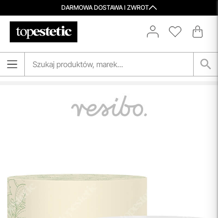
DARMOWA DOSTAWA I ZWROT
Porady Kosmetologów
Nowa jakość pielęgnacji z Topestetic! Skorzystaj z
indywidualnej konsultacji
kosmetologicznej, która
pomoże Ci dobrać idealne produkty do potrzeb Twojej
skóry. Zaufaj naszym specjalistom i zadbaj o swoją cerę jak
nigdy dotąd!
przeczytaj więcej
Spersonalizowane Próbki
Do wielu zamówień dołączamy starannie dobrane próbki
kosmetyków, dopasowane do indywidualnych potrzeb
pielęgnacyjnych. To nasz sposób, by umożliwić Ci
odkrywanie nowych produktów i doświadczanie
pielęgnacji w najlepszym wydaniu — świadomie, z troską o
Ciebie i Twoją skórę.
przeczytaj więcej