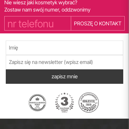
Nie wiesz jaki kosmetyk wybrać?
Zostaw nam swój numer, oddzwonimy
PROSZĘ O KONTAKT
zapisz mnie