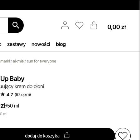
0,00 zł
Spersonalizowane Próbki
etic!
Do wielu zamówień dołączamy
starannie dobrane próbki
t
zestawy
nowości
blog
tóra
kosmetyków, dopasowane do
ukty
indywidualnych potrzeb
marki
alkmie
sun for everyone
pielęgnacyjnych. To nasz sposób, by
swoją
umożliwić Ci odkrywanie nowych
 Up Baby
produktów i doświadczanie
uujący krem do dłoni
pielęgnacji w najlepszym wydaniu —
4.7
(
97
opinii
)
świadomie, z troską o Ciebie i Twoją
skórę.
zł
/
50 ml
przeczytaj więcej
00 ml
dodaj do koszyka