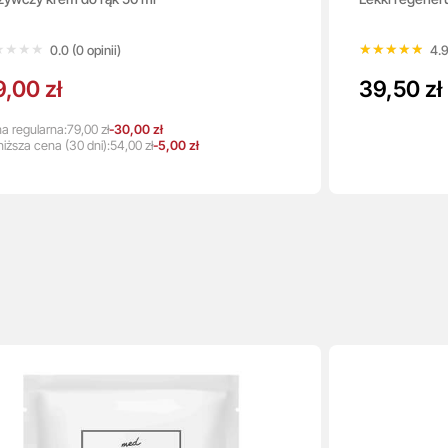
★★★★
★★★★
★★★★★
★★★★★
0.0 (0 opinii)
4.9
,00 zł
39,50 zł
a regularna:
79,00 zł
-30,00 zł
niższa
cena
(30 dni):
54,00 zł
-5,00 zł