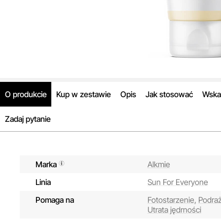
O produkcie
Kup w zestawie
Opis
Jak stosować
Wska
Zadaj pytanie
Marka
Alkmie
Linia
Sun For Everyone
Pomaga na
Fotostarzenie,
Podraż
Utrata jędrności