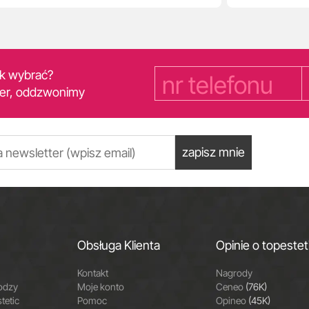
yk wybrać?
er, oddzwonimy
zapisz mnie
Obsługa Klienta
Opinie o topestet
Kontakt
Nagrody
odzy
Moje konto
Ceneo
(76K)
tetic
Pomoc
Opineo
(45K)