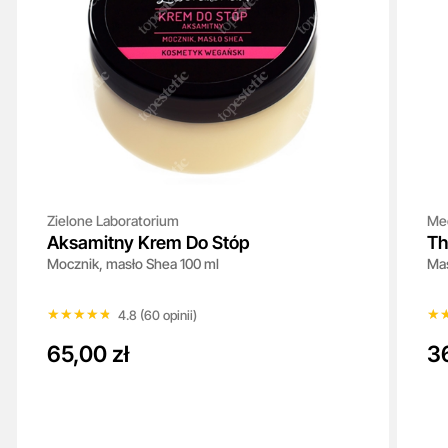
Zielone Laboratorium
Me
Aksamitny Krem Do Stóp
Th
Mocznik, masło Shea 100 ml
Mas
OX
★★★★★
★★★★★
★
★
4.8 (60 opinii)
65,00 zł
36