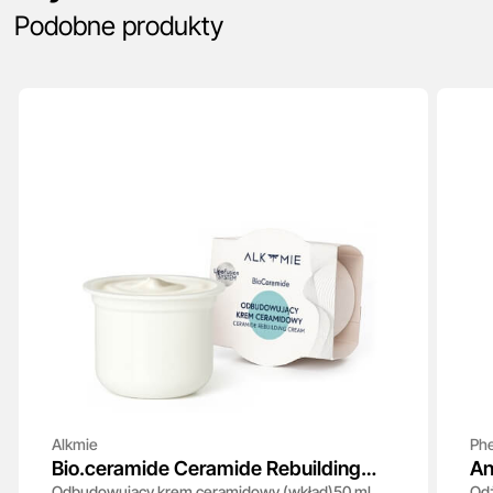
Podobne produkty
Alkmie
Ph
Bio.ceramide Ceramide Rebuilding
An
Odbudowujący krem ceramidowy (wkład)50 ml
Odż