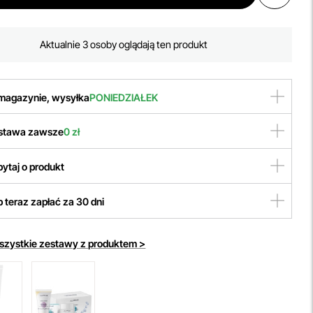
Często Kupowany!
Aktualnie 3 osoby oglądają ten produkt
Produkt cieszy się dużą popularnością
w tym miesiącu
magazynie, wysyłka
PONIEDZIAŁEK
Często Kupowany!
dukt opuści nasz magazyn w najbliższy
poniedziałek
. Ciesz
stawa zawsze
0 zł
 szybkim dostępem do swoich ulubionych produktów!
naszym sklepie zapewniamy
darmową wysyłkę
niezależnie
ytaj o produkt
wartości zamówienia, wybranej metody dostawy czy formy
tności. Dzięki temu zakupy stają się jeszcze bardziej
rzystaj z
bezpłatnej
porady naszego kosmetologa poprzez:
mfortowe!
 teraz zapłać za 30 dni
czat online
styczne zakupy dzięki odroczonym płatnościom do
mailowo
30 dni z
yU Twisto!
508 504 506
Wybierz opcję płatności PayU w koszyku i ciesz
szystkie zestawy z produktem >
 możliwością zakupu teraz, a płatności dokonasz w
odnym terminie.