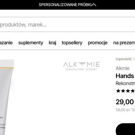
SPERSONALIZOWANE PRÓBKI
wa Dostawa i Zwrot
Porady Kosmetologów
m celem jest zapewnienie
Nowa jakość pielęgnacji z Topest
wicznej i efektywnej realizacji
Skorzystaj z
indywidualnej
azanie
suplementy
kraj
topsellery
promocje
na prezen
ień w naszym sklepie. Dzięki
konsultacji
kosmetologicznej, k
czesnemu magazynowi oraz
pomoże Ci dobrać idealne prod
topestetic
nsowanym technologicznie
do potrzeb Twojej skóry. Zaufaj
Alkmie
mom IT, zamówienia są
naszym specjalistom i zadbaj o 
Hands
czaj wysyłane i dostarczane w
cerę jak nigdy dotąd!
Rekonstr
 zaledwie
24 godzin
od
przeczytaj więcej
tu złożenia.
zytaj więcej
29,00 
58,00 zł / 1