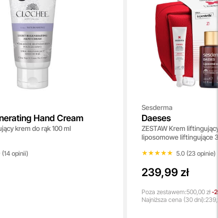
Sesderma
enerating Hand Cream
Daeses
jący krem do rąk 100 ml
ZESTAW Krem liftingując
liposomowe liftingujące 
i ust 15 ml +Kosmetyczka 
★★★★★
★★★★★
 (14 opinii)
5.0 (23 opinie)
239,99 zł
Poza zestawem:
500,00 zł
-2
Najniższa
cena
(30 dni):
239,