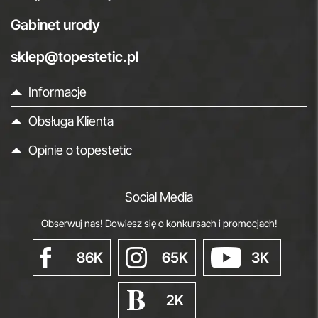
Gabinet urody
sklep@topestetic.pl
Informacje
Obsługa Klienta
Opinie o topestetic
Social Media
Obserwuj nas! Dowiesz się o konkursach i promocjach!
86K
65K
3K
2K