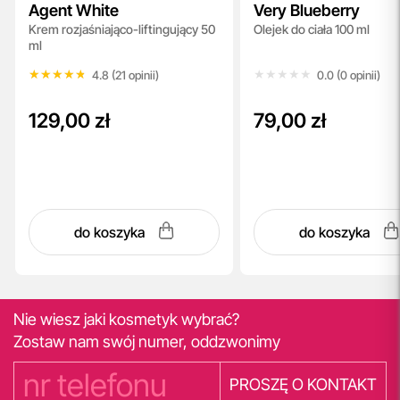
Agent White
Very Blueberry
Krem rozjaśniająco-liftingujący 50
Olejek do ciała 100 ml
ml
★★★★★
★★★★★
★★★★★
★★★★★
4.8 (21 opinii)
0.0 (0 opinii)
129,00 zł
79,00 zł
do koszyka
do koszyka
Nie wiesz jaki kosmetyk wybrać?
Zostaw nam swój numer, oddzwonimy
PROSZĘ O KONTAKT