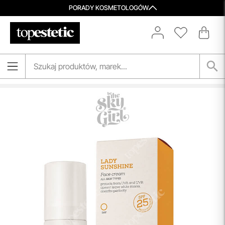
PORADY KOSMETOLOGÓW
Darmowa Dostawa i Zwrot
Naszym celem jest zapewnienie błyskawicznej i
efektywnej realizacji zamówień w naszym sklepie. Dzięki
nowoczesnemu magazynowi oraz zaawansowanym
technologicznie systemom IT, zamówienia są zazwyczaj
wysyłane i dostarczane w ciągu zaledwie
24 godzin
od
momentu złożenia.
przeczytaj więcej
Aktualizacja Regulaminów
Zmiany obowiązują od 27.04.2026.
Korzystanie ze Sklepu Internetowego lub Konta po tym
terminie oznacza akceptację wprowadzonych zmian.
przeczytaj więcej
Spersonalizowane Próbki
Do wielu zamówień dołączamy starannie dobrane próbki