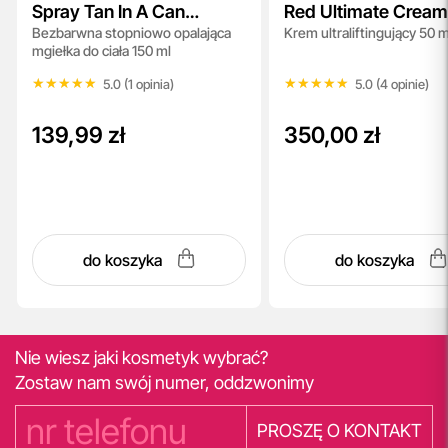
Spray Tan In A Can
Red Ultimate Crea
Bezbarwna stopniowo opalająca
Krem ultraliftingujący 50 m
Medium
mgiełka do ciała 150 ml
★★★★★
★★★★★
★★★★★
★★★★★
5.0 (1 opinia)
5.0 (4 opinie)
139,99 zł
350,00 zł
do koszyka
do koszyka
Nie wiesz jaki kosmetyk wybrać?
Zostaw nam swój numer, oddzwonimy
PROSZĘ O KONTAKT