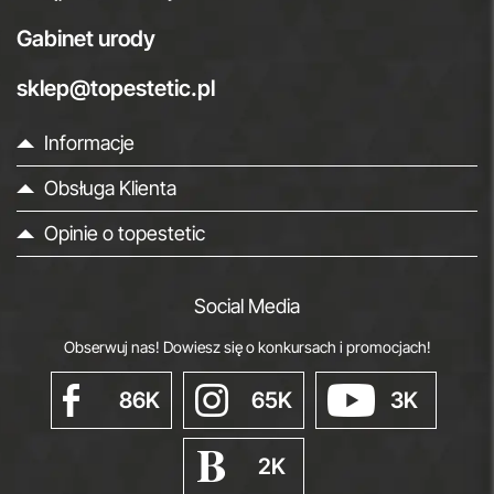
Gabinet urody
sklep@topestetic.pl
Informacje
Obsługa Klienta
Opinie o topestetic
Social Media
Obserwuj nas! Dowiesz się o konkursach i promocjach!
86K
65K
3K
2K