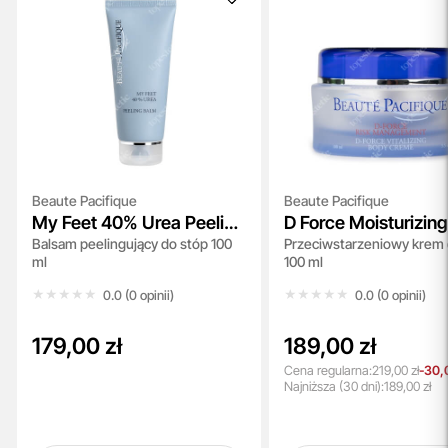
Beaute Pacifique
Beaute Pacifique
My Feet 40% Urea Peeling
D Force Moisturizin
Balsam peelingujący do stóp 100
Przeciwstarzeniowy krem d
Balm
Cream
ml
100 ml
★★★★★
★★★★★
★★★★★
★★★★★
0.0 (0 opinii)
0.0 (0 opinii)
179,00 zł
189,00 zł
Cena regularna:
219,00 zł
-30,
Najniższa
(30 dni):
189,00 zł