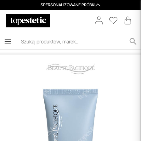
SPERSONALIZOWANE PRÓBKI
Darmowa Dostawa i Zwrot
Naszym celem jest zapewnienie błyskawicznej i
efektywnej realizacji zamówień w naszym sklepie. Dzięki
nowoczesnemu magazynowi oraz zaawansowanym
technologicznie systemom IT, zamówienia są zazwyczaj
wysyłane i dostarczane w ciągu zaledwie
24 godzin
od
momentu złożenia.
przeczytaj więcej
Aktualizacja Regulaminów
Zmiany obowiązują od 27.04.2026.
Korzystanie ze Sklepu Internetowego lub Konta po tym
terminie oznacza akceptację wprowadzonych zmian.
przeczytaj więcej
Porady Kosmetologów
Nowa jakość pielęgnacji z Topestetic! Skorzystaj z