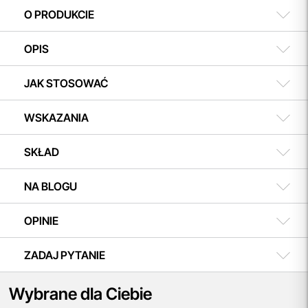
w koszyku i ciesz się możliwością zakupu teraz, a
508 504 506
O PRODUKCIE
płatności dokonasz w dogodnym terminie.
OPIS
JAK STOSOWAĆ
WSKAZANIA
SKŁAD
NA BLOGU
OPINIE
ZADAJ PYTANIE
Wybrane dla Ciebie