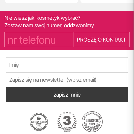
Nie wiesz jaki kosmetyk wybrać?
Zostaw nam swój numer, oddzwonimy
PROSZĘ O KONTAKT
zapisz mnie