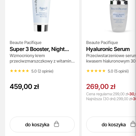
Beaute Pacifique
Beaute Pacifique
Super 3 Booster, Night
Hyaluronic Serum
Wzmocniony krem
Przeciwstarzeniowe seru
Cream
przeciwzmarszczkowy z witaminą
kwasem hialuronowym 30
A, 100 ml
★★★★★
★★★★★
★★★★★
★★★★★
5.0 (2 opinie)
5.0 (5 opinii)
459,00 zł
269,00 zł
Cena regularna:
299,00 zł
-30,
Najniższa
(30 dni):
299,00 zł
-3
do koszyka
do koszyka