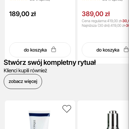
189,00 zł
389,00 zł
Cena regularna:
419,00 zł
-30,
Najniższa
(30 dni):
419,00 zł
-3
do koszyka
do koszyka
Stwórz swój kompletny rytuał
Klienci kupili również
zobacz więcej