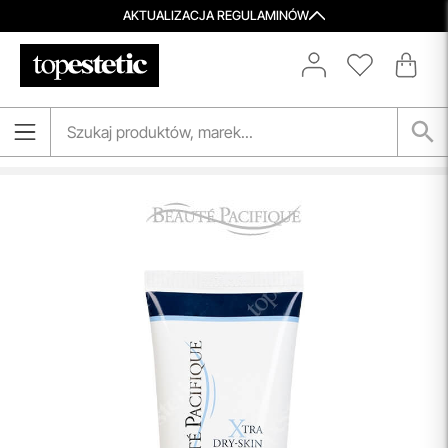
AKTUALIZACJA REGULAMINÓW
Darmowa Dostawa i Zwrot
Naszym celem jest zapewnienie błyskawicznej i
efektywnej realizacji zamówień w naszym sklepie. Dzięki
nowoczesnemu magazynowi oraz zaawansowanym
technologicznie systemom IT, zamówienia są zazwyczaj
wysyłane i dostarczane w ciągu zaledwie
24 godzin
od
momentu złożenia.
przeczytaj więcej
Porady Kosmetologów
Nowa jakość pielęgnacji z Topestetic! Skorzystaj z
indywidualnej konsultacji
kosmetologicznej, która
pomoże Ci dobrać idealne produkty do potrzeb Twojej
skóry. Zaufaj naszym specjalistom i zadbaj o swoją cerę jak
nigdy dotąd!
przeczytaj więcej