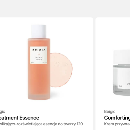
gic
Beigic
eatment Essence
Comfortin
ilżająco-rozświetlająca esencja do twarzy 120
Krem przywrac