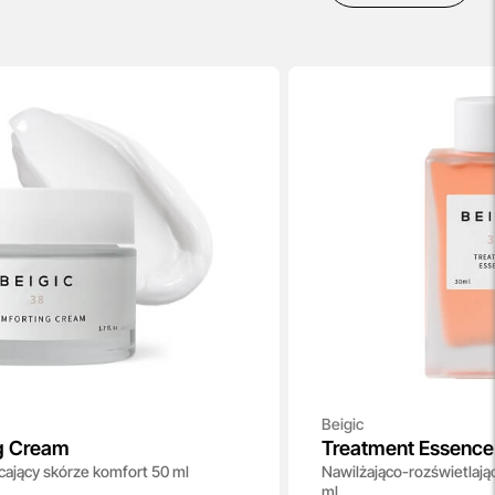
Beigic
g Cream
Treatment Essence
ający skórze komfort 50 ml
Nawilżająco-rozświetlają
ml