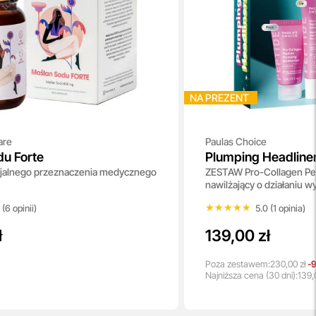
NA PREZENT
are
Paulas Choice
u Forte
Plumping Headline
jalnego przeznaczenia medycznego
ZESTAW Pro-Collagen P
nawilżający o działaniu w
Balsam do ust z prokol
★★★★★
★★★★★
 (6 opinii)
5.0 (1 opinia)
ł
139,00 zł
Poza zestawem:
230,00 zł
-9
Najniższa
cena
(30 dni):
139,