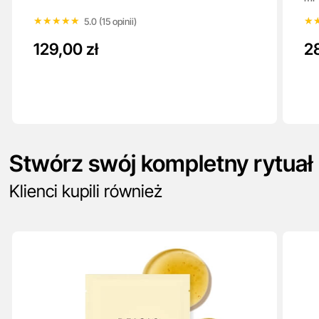
★★★★★
★★★★★
★
★
5.0 (15 opinii)
129,00 zł
2
Stwórz swój kompletny rytuał
Klienci kupili również