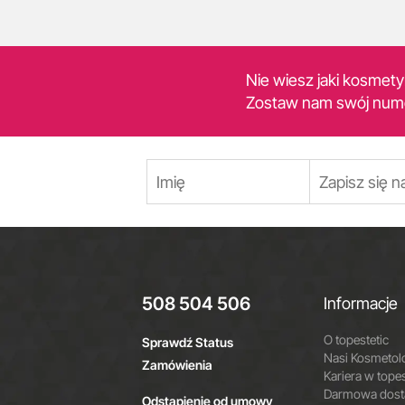
Nie wiesz jaki kosmet
Zostaw nam swój num
508 504 506
Informacje
O topestetic
Sprawdź Status
Nasi Kosmetol
Zamówienia
Kariera w topes
Darmowa dosta
Odstąpienie od umowy