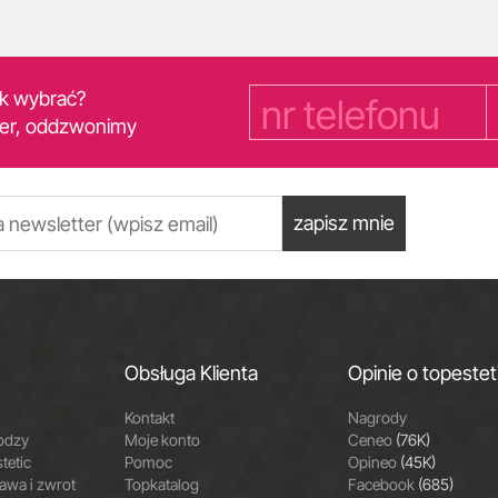
yk wybrać?
er, oddzwonimy
zapisz mnie
Obsługa Klienta
Opinie o topestet
Kontakt
Nagrody
odzy
Moje konto
Ceneo
(76K)
tetic
Pomoc
Opineo
(45K)
wa i zwrot
Topkatalog
Facebook
(685)