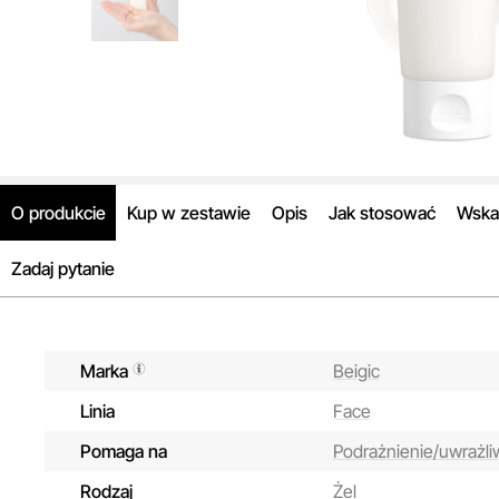
O produkcie
Kup w zestawie
Opis
Jak stosować
Wska
Zadaj pytanie
Marka
Beigic
Linia
Face
Pomaga na
Podrażnienie/uwrażliw
Rodzaj
Żel