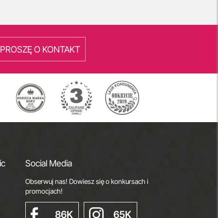
PROSZĘ O KONTAKT
ic
Social Media
Obserwuj nas! Dowiesz się o konkursach i
promocjach!
86K
65K