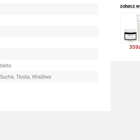
Pa
zobacz w
się
dog
359z
bieta
Sucha,
Tłusta,
Wrażliwa