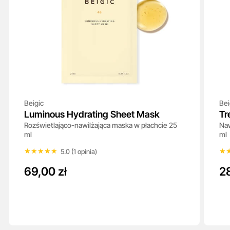
Beigic
Bei
Luminous Hydrating Sheet Mask
Tr
Rozświetlająco-nawilżająca maska w płachcie 25
Naw
ml
ml
★★★★★
★★★★★
★
★
5.0 (1 opinia)
69,00 zł
2