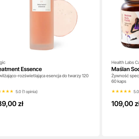
gic
Health Labs C
eatment Essence
Maślan Sod
ilżająco-rozświetlająca esencja do twarzy 120
Żywność spec
60 kaps
★★★★
★★★★
★★★★★
★★★★★
5.0 (1 opinia)
5.0
89,00 zł
109,00 z