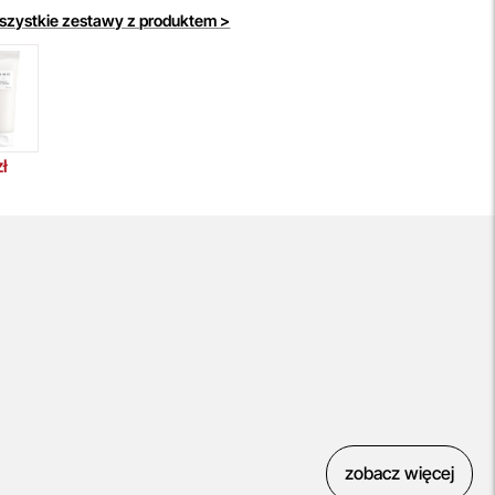
yU Twisto!
508 504 506
Wybierz opcję płatności PayU w koszyku i ciesz
szystkie zestawy z produktem >
 możliwością zakupu teraz, a płatności dokonasz w
odnym terminie.
ł
zobacz więcej