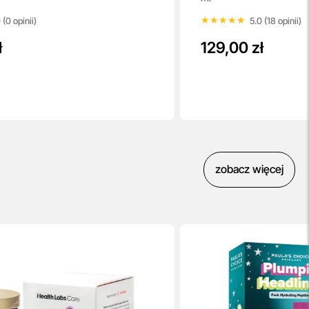
★★★★★
★★★★★
 (0 opinii)
5.0 (18 opinii)
ł
129,00 zł
zobacz więcej