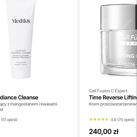
Cell Fusion C Expert
diance Cleanse
Time Reverse Lifti
jący z mangostanem i kwasami
Krem przeciwstarzeniow
ml
★★★★★
★★★★★
 (51 opinii)
4.8 (70 opinii)
240,00 zł