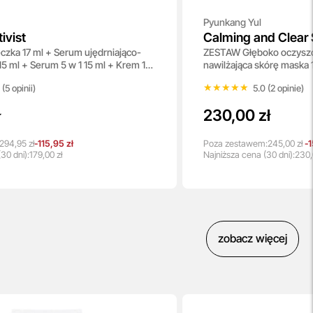
Pyunkang Yul
ivist
Calming and Clear 
ka 17 ml + Serum ujędrniająco-
ZESTAW Głęboko oczyszcz
5 ml + Serum 5 w 1 15 ml + Krem 15
nawilżająca skórę maska 
filtrem 50 ml + Cienkie p
★★★★★
★★★★★
 (5 opinii)
5.0 (2 opinie)
ł
230,00 zł
294,95 zł
-115,95 zł
Poza zestawem:
245,00 zł
-1
30 dni):
179,00 zł
Najniższa
cena
(30 dni):
230,
zobacz więcej