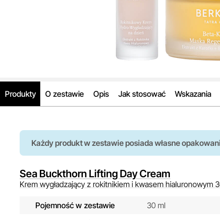
Produkty
O zestawie
Opis
Jak stosować
Wskazania
Każdy produkt w zestawie posiada własne opakowan
Sea Buckthorn Lifting Day Cream
Krem wygładzający z rokitnikiem i kwasem hialuronowym 3
Pojemność w zestawie
30 ml