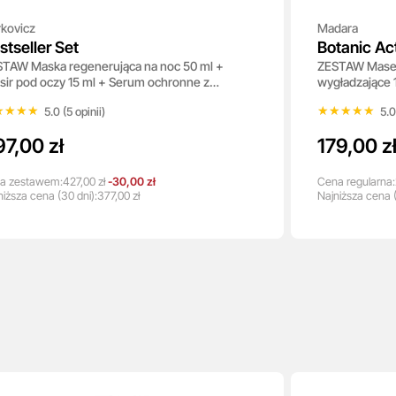
kovicz
Madara
stseller Set
Botanic Act
TAW Maska regenerująca na noc 50 ml +
ZESTAW Masecz
ksir pod oczy 15 ml + Serum ochronne z
wygładzające 1
aminą C 30 ml
ml
★★★★
★★★★
★★★★★
★★★★★
5.0 (5 opinii)
5.0
7,00 zł
179,00 z
a zestawem:
427,00 zł
-30,00 zł
Cena regularna:
niższa
cena
(30 dni):
377,00 zł
Najniższa
cena
(