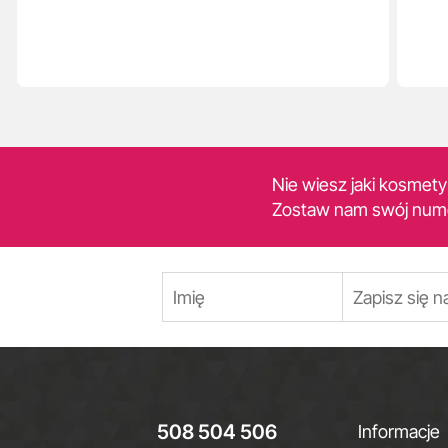
Nie wiesz jaki kosmet
Zostaw nam swój num
508 504 506
Informacje