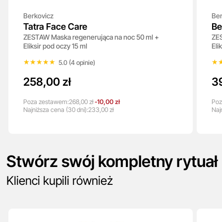
Berkovicz
Ber
Tatra Face Care
Be
ZESTAW Maska regenerująca na noc 50 ml +
ZES
Eliksir pod oczy 15 ml
Eli
wit
★★★★★
★★★★★
★
★
5.0 (4 opinie)
258,00 zł
39
Poza zestawem:
268,00 zł
-10,00 zł
Poz
Najniższa
cena
(30 dni):
233,00 zł
Naj
Stwórz swój kompletny rytuał
Klienci kupili również