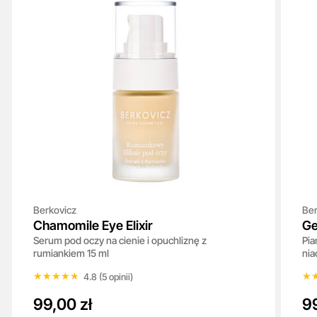
Berkovicz
Ber
Chamomile Eye Elixir
Ge
Serum pod oczy na cienie i opuchliznę z
Pia
rumiankiem 15 ml
nia
★★★★★
★★★★★
★
★
4.8 (5 opinii)
99,00 zł
99