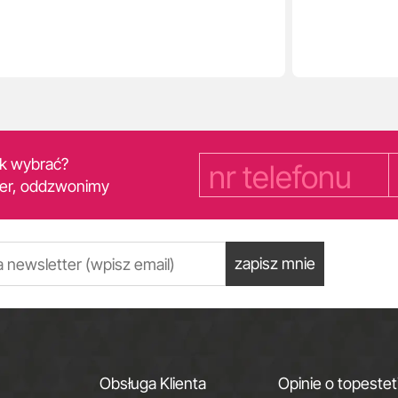
yk wybrać?
er, oddzwonimy
zapisz mnie
Obsługa Klienta
Opinie o topestet