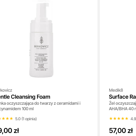
kovicz
Medik8
ntle Cleansing Foam
Surface Ra
nka oczyszczająca do twarzy z ceramidami i
Żel oczyszcza
cynamidem 100 ml
AHA/BHA 40 
★★★★
★★★★
★★★★★
★★★★★
5.0 (1 opinia)
4.9
,00 zł
57,00 zł