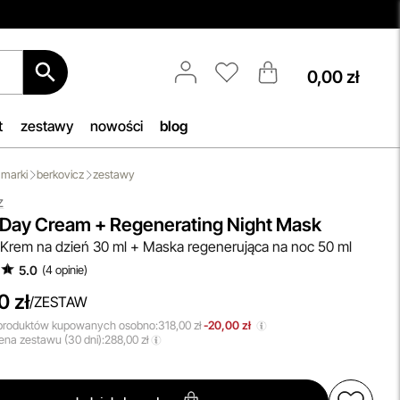
0,00 zł
Aktualizacja Regulaminów
Zmiany obowiązują od 27.04.2026.
acji
Korzystanie ze Sklepu Internetowego
t
zestawy
nowości
blog
ięki
lub Konta po tym terminie oznacza
az
akceptację wprowadzonych zmian.
marki
berkovicz
zestawy
ie
przeczytaj więcej
z
g Day Cream + Regenerating Night Mask
ne w
rem na dzień 30 ml + Maska regenerująca na noc 50 ml
5.0
(
4
opinie
)
0 zł
/
ZESTAW
produktów kupowanych osobno:
318,00 zł
-20,00 zł
ena
zestawu (30 dni):
288,00 zł