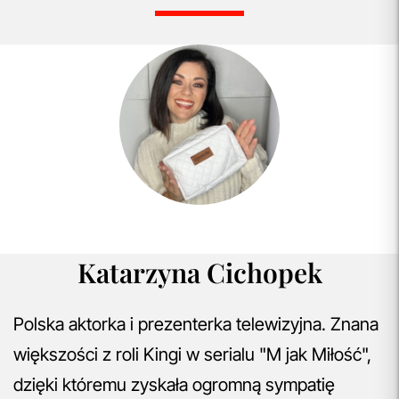
Aktualizacja Regulaminów
Zmiany obowiązują od 27.04.2026.
Korzystanie ze Sklepu Internetowego lub Konta po tym
terminie oznacza akceptację wprowadzonych zmian.
przeczytaj więcej
Darmowa Dostawa i Zwrot
Naszym celem jest zapewnienie błyskawicznej i
efektywnej realizacji zamówień w naszym sklepie. Dzięki
nowoczesnemu magazynowi oraz zaawansowanym
technologicznie systemom IT, zamówienia są zazwyczaj
wysyłane i dostarczane w ciągu zaledwie
24 godzin
od
momentu złożenia.
przeczytaj więcej
Katarzyna Cichopek
Polska aktorka i prezenterka telewizyjna. Znana
większości z roli Kingi w serialu "M jak Miłość",
dzięki któremu zyskała ogromną sympatię