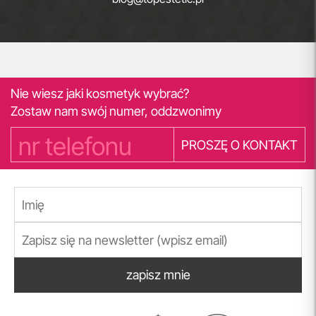
Nie wiesz jaki kosmetyk wybrać?
Zostaw nam swój numer, oddzwonimy
PROSZĘ O KONTAKT
zapisz mnie