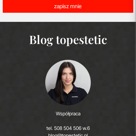
zapisz mnie
Blog topestetic
Współpraca
tel.
508 504 506 w.6
blog@topestetic.pl