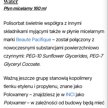
Water
Płyn micelarny 160 ml
Polisorbat świetnie współgra z innymi
składnikami myjącymi także w płynie micelarnym
marki
Beaute Pacifique
– został połączony z
nowoczesnymi substancjami powierzchniowo
czynnymi:
PEG-10 Sunflower Glycerides
,
PEG-7
Glyceryl Cocoate
.
Ważną jeszcze grupę stanowią kopolimery
tlenku etylenu i propylenu, znane jako
Poloxamery – znajdziesz je w
INCI
jako
Poloxamer
– w zależności od budowy będą mieć