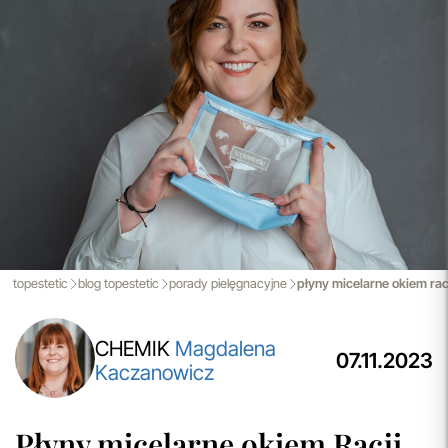
Darmowa Dostawa i Zwrot
Naszym celem jest zapewnienie błyskawicznej i
efektywnej realizacji zamówień w naszym sklepie. Dzięki
nowoczesnemu magazynowi oraz zaawansowanym
technologicznie systemom IT, zamówienia są zazwyczaj
wysyłane i dostarczane w ciągu zaledwie
24 godzin
od
momentu złożenia.
przeczytaj więcej
Aktualizacja Regulaminów
Zmiany obowiązują od 27.04.2026.
Korzystanie ze Sklepu Internetowego lub Konta po tym
terminie oznacza akceptację wprowadzonych zmian.
topestetic
blog topestetic
porady pielęgnacyjne
płyny micelarne okiem racji
przeczytaj więcej
CHEMIK
Magdalena
07.11.2023
Kaczanowicz
Płyny micelarne okiem Racji