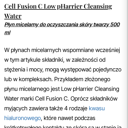
Cell Fusion C Low pHarrier Cleansing
Water
Płyn micelarny do oczyszczania skóry twarzy 500
ml
W płynach micelarnych wspomniane wcześniej
w tym artykule składniki, w zależności od
stężenia i mocy, mogą występować pojedynczo
lub w kompleksach. Przykładem złożonego
płynu micelarnego jest Low pHarrier Cleansing
Water marki Cell Fusion C. Oprócz składników
myjących zawiera także 4 rodzaje
kwasu
hialuronowego
, które nawet podczas
krótkotrwałego kontaktu ze skórą są w stanie ją