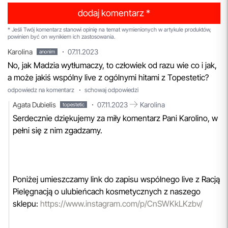
dodaj komentarz *
* Jeśli Twój komentarz stanowi opinię na temat wymienionych w artykule produktów,
powinien być on wynikiem ich zastosowania.
Karolina
07.11.2023
anonim
No, jak Madzia wytłumaczy, to człowiek od razu wie co i jak,
a może jakiś wspólny live z ogólnymi hitami z Topestetic?
odpowiedz na komentarz
schowaj odpowiedzi
Agata Dubielis
07.11.2023
Karolina
topestetic
Serdecznie dziękujemy za miły komentarz Pani Karolino, w
pełni się z nim zgadzamy.
Poniżej umieszczamy link do zapisu wspólnego live z Racją
Pielęgnacją o ulubieńcach kosmetycznych z naszego
sklepu:
https://www.instagram.com/p/CnSWKkLKzbv/