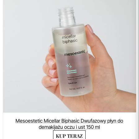
Mesoestetic Micellar Biphasic Dwufazowy płyn do
demakijażu oczu i ust 150 ml
KUP TERAZ