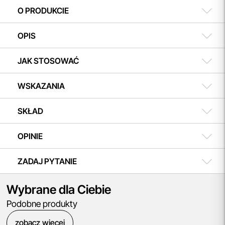
w koszyku i ciesz się możliwością zakupu teraz, a
508 504 506
O PRODUKCIE
płatności dokonasz w dogodnym terminie.
OPIS
JAK STOSOWAĆ
WSKAZANIA
SKŁAD
OPINIE
ZADAJ PYTANIE
Wybrane dla Ciebie
Podobne produkty
zobacz więcej