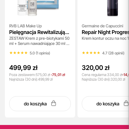
RVB LAB Make Up
Germaine de Capuccini
Pielęgnacja Rewitalizująco
Repair Night Progre
ZESTAW Krem z pre-biotykami 50
Krem kontur oczu na noc 1
- Nawilżająca
ml + Serum nawadniające 30 ml +
Kosmetyczka 1 szt
★★★★★
★★★★★
★★★★★
★★★★★
5.0 (1 opinia)
4.7 (28 opinii)
499,99 zł
320,00 zł
Poza zestawem:
575,00 zł
-75,01 zł
Cena regularna:
334,00 zł
-14,
Najniższa
(30 dni):
499,99 zł
Najniższa
(30 dni):
320,00 zł
do koszyka
do koszyka