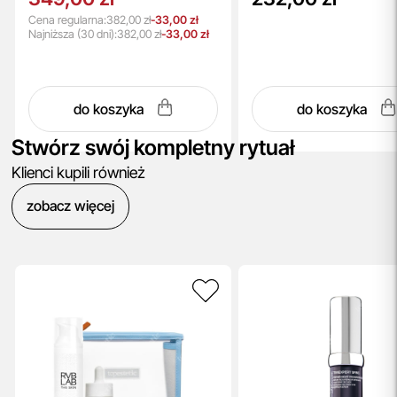
Cena regularna:
382,00 zł
-33,00 zł
Najniższa
(30 dni):
382,00 zł
-33,00 zł
do koszyka
do koszyka
Stwórz swój kompletny rytuał
Klienci kupili również
zobacz więcej