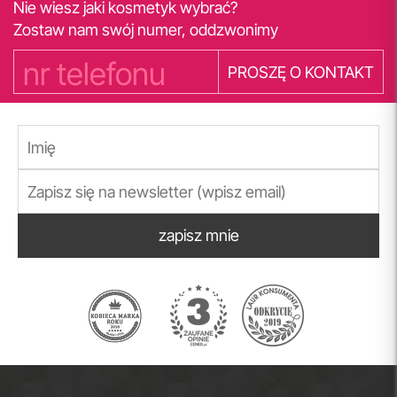
Nie wiesz jaki kosmetyk wybrać?
Zostaw nam swój numer, oddzwonimy
PROSZĘ O KONTAKT
zapisz mnie