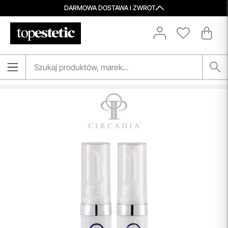
DARMOWA DOSTAWA I ZWROT
Aktualizacja Regulaminów
Zmiany obowiązują od 27.04.2026.
Korzystanie ze Sklepu Internetowego lub Konta po tym
terminie oznacza akceptację wprowadzonych zmian.
przeczytaj więcej
Spersonalizowane Próbki
Do wielu zamówień dołączamy starannie dobrane próbki
kosmetyków, dopasowane do indywidualnych potrzeb
pielęgnacyjnych. To nasz sposób, by umożliwić Ci
odkrywanie nowych produktów i doświadczanie
pielęgnacji w najlepszym wydaniu — świadomie, z troską o
Ciebie i Twoją skórę.
przeczytaj więcej
Porady Kosmetologów
Nowa jakość pielęgnacji z Topestetic! Skorzystaj z