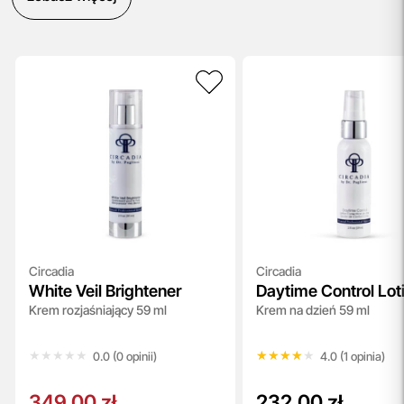
Circadia
Circadia
White Veil Brightener
Daytime Control Lot
Krem rozjaśniający 59 ml
Krem na dzień 59 ml
★★★★★
★★★★★
★★★★★
★★★★★
0.0 (0 opinii)
4.0 (1 opinia)
349,00 zł
232,00 zł