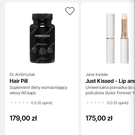
Dr Ambroziak
Jane Iredale
Hair Pill
Just Kissed - Lip an
Suplement diety wzmacniający
Uniwersalna pomadka do u
Cheek Stain
włosy 60 kaps
policzków (kolor Forever Y
★★★★★
★★★★★
★★★★★
★★★★★
0.0 (0 opinii)
0.0 (0 opinii)
179,00 zł
175,00 zł