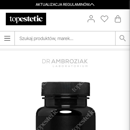
AKTUALIZACJA REGULAMINÓW
Porady Kosmetologów
Nowa jakość pielęgnacji z Topestetic! Skorzystaj z
indywidualnej konsultacji
kosmetologicznej, która
pomoże Ci dobrać idealne produkty do potrzeb Twojej
skóry. Zaufaj naszym specjalistom i zadbaj o swoją cerę jak
nigdy dotąd!
przeczytaj więcej
Spersonalizowane Próbki
Do wielu zamówień dołączamy starannie dobrane próbki
kosmetyków, dopasowane do indywidualnych potrzeb
pielęgnacyjnych. To nasz sposób, by umożliwić Ci
odkrywanie nowych produktów i doświadczanie
pielęgnacji w najlepszym wydaniu — świadomie, z troską o
Ciebie i Twoją skórę.
przeczytaj więcej