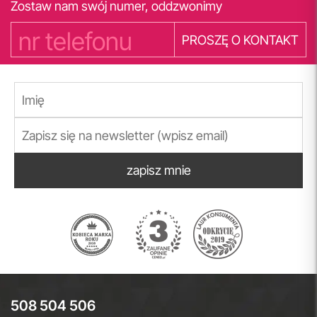
Zostaw nam swój numer, oddzwonimy
PROSZĘ O KONTAKT
zapisz mnie
508 504 506