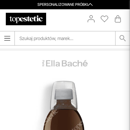
SPERSONALIZOWANE PRÓBKI
Porady Kosmetologów
Nowa jakość pielęgnacji z Topestetic! Skorzystaj z
indywidualnej konsultacji
kosmetologicznej, która
pomoże Ci dobrać idealne produkty do potrzeb Twojej
skóry. Zaufaj naszym specjalistom i zadbaj o swoją cerę jak
nigdy dotąd!
przeczytaj więcej
Darmowa Dostawa i Zwrot
Naszym celem jest zapewnienie błyskawicznej i
efektywnej realizacji zamówień w naszym sklepie. Dzięki
nowoczesnemu magazynowi oraz zaawansowanym
technologicznie systemom IT, zamówienia są zazwyczaj
wysyłane i dostarczane w ciągu zaledwie
24 godzin
od
momentu złożenia.
przeczytaj więcej