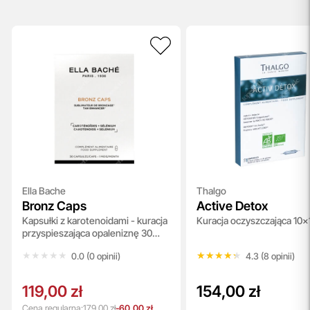
Ella Bache
Thalgo
Bronz Caps
Active Detox
Kapsułki z karotenoidami - kuracja
Kuracja oczyszczająca 10x
przyspieszająca opaleniznę 30
kaps
★★★★★
★★★★★
★★★★★
★★★★★
0.0 (0 opinii)
4.3 (8 opinii)
119,00 zł
154,00 zł
Cena regularna:
179,00 zł
-60,00 zł