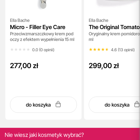
Ella Bache
Ella Bache
Micro - Filler Eye Care
The Original Tomato
Przeciwzmarszczkowy krem pod
Oryginalny krem pomidor
Cream
oczy z efektem wypełnienia 15 ml
ml
★★★★★
★★★★★
★★★★★
★★★★★
0.0 (0 opinii)
4.6 (13 opinii)
277,00 zł
299,00 zł
do koszyka
do koszyka
Nie wiesz jaki kosmetyk wybrać?