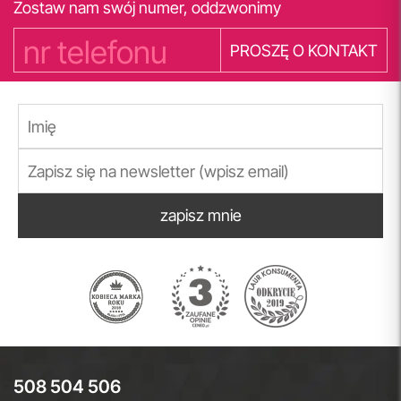
Zostaw nam swój numer, oddzwonimy
PROSZĘ O KONTAKT
zapisz mnie
508 504 506