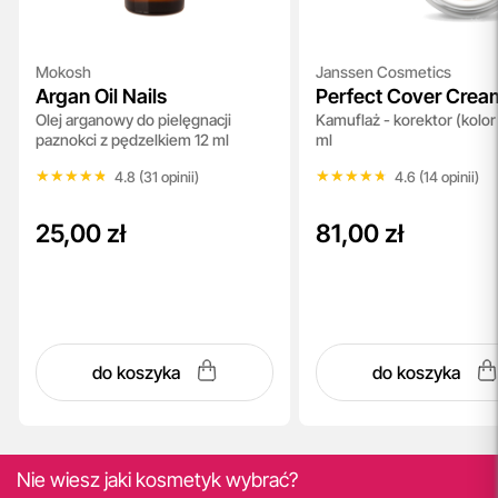
Mokosh
Janssen Cosmetics
Argan Oil Nails
Perfect Cover Crea
Olej arganowy do pielęgnacji
Kamuflaż - korektor (kolor
paznokci z pędzelkiem 12 ml
ml
★★★★★
★★★★★
★★★★★
★★★★★
4.8 (31 opinii)
4.6 (14 opinii)
25,00 zł
81,00 zł
do koszyka
do koszyka
Nie wiesz jaki kosmetyk wybrać?