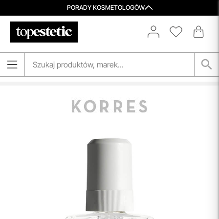
PORADY KOSMETOLOGÓW
Darmowa Dostawa i Zwrot
Naszym celem jest zapewnienie błyskawicznej i
efektywnej realizacji zamówień w naszym sklepie. Dzięki
nowoczesnemu magazynowi oraz zaawansowanym
technologicznie systemom IT, zamówienia są zazwyczaj
wysyłane i dostarczane w ciągu zaledwie
24 godzin
od
momentu złożenia.
przeczytaj więcej
Spersonalizowane Próbki
Do wielu zamówień dołączamy starannie dobrane próbki
kosmetyków, dopasowane do indywidualnych potrzeb
pielęgnacyjnych. To nasz sposób, by umożliwić Ci
odkrywanie nowych produktów i doświadczanie
pielęgnacji w najlepszym wydaniu — świadomie, z troską o
Ciebie i Twoją skórę.